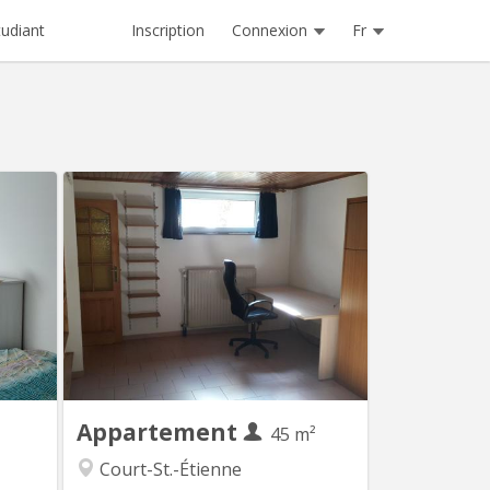
Inscription
Connexion
Fr
tudiant
 2271
KV 1905
hement
Uniquement pour 1 ÉTUDIANT(E) sur
e ​Vous
Louvain-la-Neuve Beau studio meublé
réable,
complètement privatif de 45M2 à louer
? Venez
Parfait état Loyer mensuel 560 euros,
cation
forfait pour les charges 100 euros par
maison
mois = 660 euros TOUT COMPRIS
idéale ​
(électricité, chauffage, eau, internet)
cherché
Pas de domicile Séjour carrelé,
de...
cuisine...
Appartement
45 m²
Court-St.-Étienne