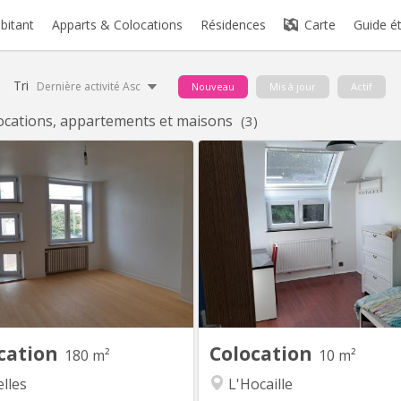
abitant
Apparts & Colocations
Résidences
Carte
Guide é
Tri
Dernière activité Asc
Nouveau
Mis à jour
Actif
ocations, appartements et maisons
(3)
KV 1248
KV
Uniquement pour étudiants : 3
Chambre meublée & fraîc
es à louer dans grande maison
rénovée – Quartier de l'Hocaill
ambres, située à NIVELLES près
cherchez un lieu de vie ag
de la Haute école HE2B. Chaque
lumineux et idéalement situé 
ambre dispose d'un lavabo et la
nous rejoindre dans notre colo
on est composée de 2 salles de
de 3 personnes au sein d'une 
 1 salle de douche, d'une grande
unifamiliale ! ​📍 Localisation 
e et un grand living communs. La
Située dans le quartier très re
maison est...
cation
Colocation
180 m²
10 m²
lles
L'Hocaille