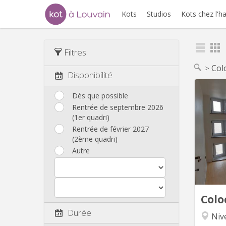
Kots
Studios
Kots chez l'h
Filtres
Col
Disponibilité
Dès que possible
Rentrée de septembre 2026
(1er quadri)
chambr
Rentrée de février 2027
de 6 ch
(2ème quadri)
Autre
ch
mais
bain et
cuisin
Colo
Durée
Nive