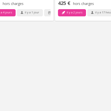
425 €
hors charges
hors charges
y a 4 jours
il y a 1 jour
il y a 2 jours
il y a 17 he
1 sept.