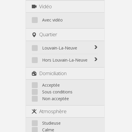
Vidéo
Avec vidéo
Quartier
Louvain-La-Neuve
Biéreau
Hors Louvain-La-Neuve
Blocry
Court-St.-Étienne
Domiciliation
Centre
Gembloux
L'Hocaille
Genappe
Acceptée
La Baraque
Sous conditions
Mont-Saint-Guibert
Lauzelle
Non acceptée
Nivelles
Les Bruyères
Ottignies
Atmosphère
Rixensart
Walhain
Studieuse
Wavre
Calme