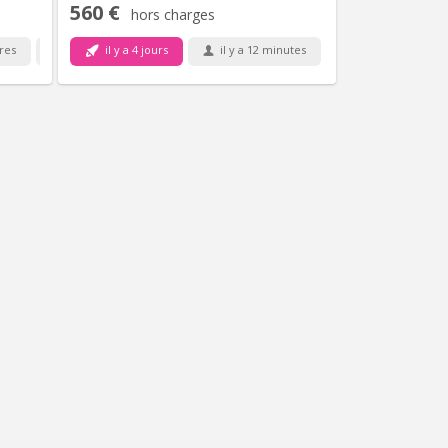
560 €
hors charges
ures
il y a 4 jours
il y a 12 minutes
1 sept.
15 sept.