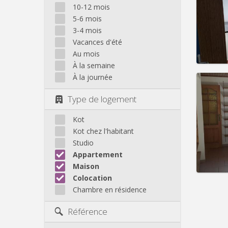
Domicil
10-12 mois
Durée:
5-6 mois
Charge
3-4 mois
Loyer:
Vacances d'été
Infos
Au mois
À la semaine
À la journée
Type de logement
Domicil
Durée:
Kot
Charge
Kot chez l'habitant
Loyer:
Studio
Appartement
Infos
Maison
Colocation
Chambre en résidence
Référence