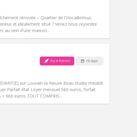
Fumeur:
Non-fumeur
Accès PMR:
Non
chaleureuse
hement rénovée – Quartier de l'Hocaille ​Vous
Atmosphère:
Studieuse, calme,
mineux et idéalement situé ? Venez nous rejoindre
Autre
s au sein d'une maison...
il y a 4 jours
15 sept.
Animaux de compagnie:
Non
Fumeur:
Non-fumeur
)
Accès PMR:
Non
DIANT(E) sur Louvain-la-Neuve Beau studio meublé
Atmosphère:
Studieuse
er Parfait état Loyer mensuel 560 euros, forfait
Autre
is = 660 euros TOUT COMPRIS...