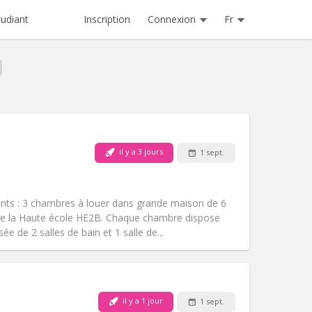
Inscription
Connexion
Fr
tudiant
il y a 3 jours
1 sept.
Animaux de compagnie:
Non
Fumeur:
Non-fumeur
Accès PMR:
Non
nts : 3 chambres à louer dans grande maison de 6
Atmosphère:
Calme
de la Haute école HE2B. Chaque chambre dispose
Autre
e de 2 salles de bain et 1 salle de...
Animaux de compagnie:
Non
il y a 1 jour
1 sept.