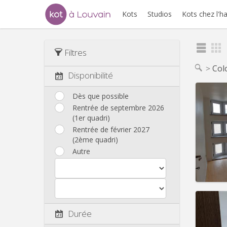
Kots
Studios
Kots chez l'h
Filtres
Col
Disponibilité
Dès que possible
Rentrée de septembre 2026
(1er quadri)
Domicil
Durée:
Rentrée de février 2027
Charge
(2ème quadri)
Loyer:
Autre
Infos
Durée