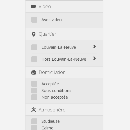
Vidéo
Avec vidéo
Quartier
Louvain-La-Neuve
Biéreau
Hors Louvain-La-Neuve
Blocry
Court-St.-Étienne
Domiciliation
Centre
Gembloux
L'Hocaille
Genappe
Acceptée
La Baraque
Sous conditions
Mont-Saint-Guibert
Lauzelle
Non acceptée
Nivelles
Les Bruyères
Ottignies
Atmosphère
Rixensart
Walhain
Studieuse
Wavre
Calme