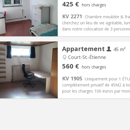
iation:
Non
Pièces privées:
1
425 €
hors charges
12 mois, 11 mois, 10 mois
Superficie:
10 m
2
s:
150 €
Cuisine:
Commune
KV 2271
Chambre meublée & fraîc
425 €
Salle de bain:
Commune
cherchez un lieu de vie agréable, lu
 Pratiques
Aménagement
dans notre colocation de 3 personne
Appartement
45 m²
Court-St.-Étienne
iation:
Non
Pièces privées:
3
560 €
hors charges
12 mois
Superficie:
45 m
2
s:
100 €
Cuisine:
Privée (pièce distincte
KV 1905
Uniquement pour 1 ÉTU
560 €
Salle de bain:
Privée
complètement privatif de 45M2 à lou
 Pratiques
Aménagement
pour les charges 100 euros par mo