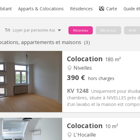
abitant
Apparts & Colocations
Résidences
Carte
Guide é
Tri
Loyer par personne Asc
Nouveau
Mis à jour
Actif
ocations, appartements et maisons
(3)
Colocation
180 m²
Nivelles
iation:
Sous conditions
Pièces privées:
1
390 €
hors charges
12 mois
Superficie:
180 m
2
s:
75 €
Cuisine:
Commune
KV 1248
Uniquement pour étudia
390 €
Salle de bain:
Commune
chambres, située à NIVELLES près 
 Pratiques
Aménagement
d'un lavabo et la maison est composé
Colocation
10 m²
L'Hocaille