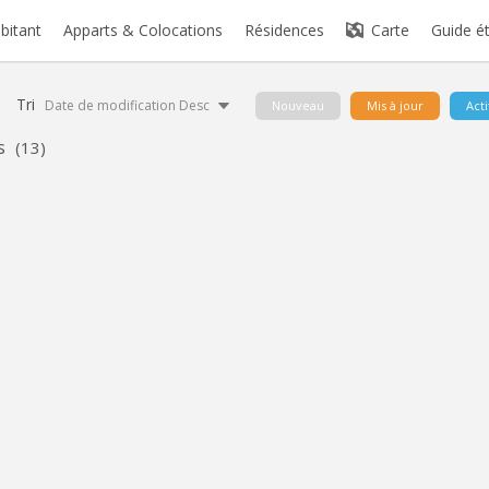
abitant
Apparts & Colocations
Résidences
Carte
Guide é
Tri
Date de modification Desc
Nouveau
Mis à jour
Acti
s
(13)