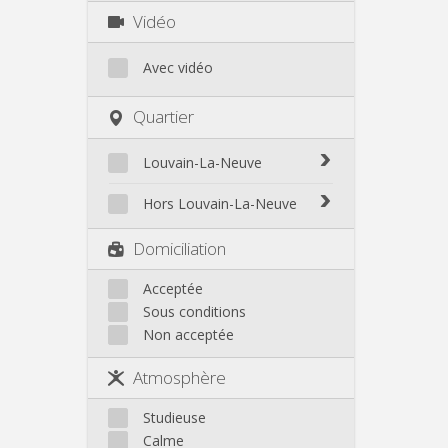
Vidéo
Avec vidéo
Quartier
Louvain-La-Neuve
Biéreau
Hors Louvain-La-Neuve
Blocry
Court-St.-Étienne
Domiciliation
Centre
Gembloux
L'Hocaille
Genappe
Acceptée
La Baraque
Sous conditions
Mont-Saint-Guibert
Lauzelle
Non acceptée
Nivelles
Les Bruyères
Ottignies
Atmosphère
Rixensart
Walhain
Studieuse
Wavre
Calme