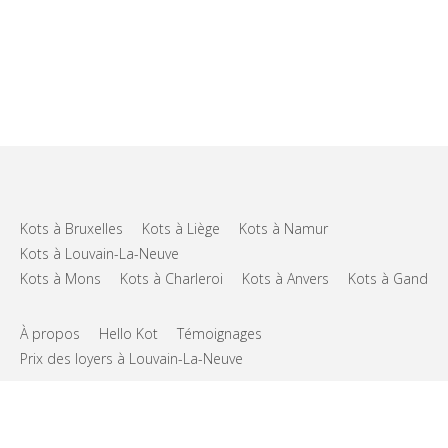
Kots à Bruxelles
Kots à Liège
Kots à Namur
Kots à Louvain-La-Neuve
Kots à Mons
Kots à Charleroi
Kots à Anvers
Kots à Gand
À propos
Hello Kot
Témoignages
Prix des loyers à Louvain-La-Neuve
FAQs
Support
CGU
Vie privée