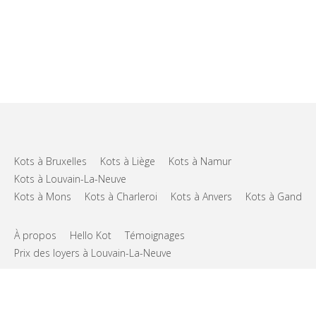
Kots à Bruxelles
Kots à Liège
Kots à Namur
Kots à Louvain-La-Neuve
Kots à Mons
Kots à Charleroi
Kots à Anvers
Kots à Gand
À propos
Hello Kot
Témoignages
Prix des loyers à Louvain-La-Neuve
FAQs
Support
CGU
Vie privée