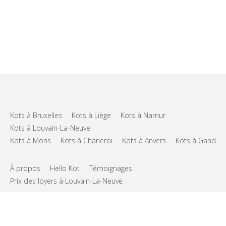
Kots à Bruxelles
Kots à Liège
Kots à Namur
Kots à Louvain-La-Neuve
Kots à Mons
Kots à Charleroi
Kots à Anvers
Kots à Gand
À propos
Hello Kot
Témoignages
Prix des loyers à Louvain-La-Neuve
FAQs
Support
CGU
Vie privée