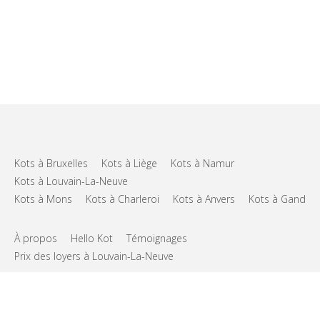
Kots à Bruxelles
Kots à Liège
Kots à Namur
Kots à Louvain-La-Neuve
Kots à Mons
Kots à Charleroi
Kots à Anvers
Kots à Gand
À propos
Hello Kot
Témoignages
Prix des loyers à Louvain-La-Neuve
FAQs
Support
CGU
Vie privée