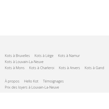
Kots à Bruxelles
Kots à Liège
Kots à Namur
Kots à Louvain-La-Neuve
Kots à Mons
Kots à Charleroi
Kots à Anvers
Kots à Gand
À propos
Hello Kot
Témoignages
Prix des loyers à Louvain-La-Neuve
FAQs
Support
CGU
Vie privée