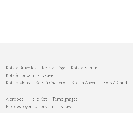
Kots à Bruxelles
Kots à Liège
Kots à Namur
Kots à Louvain-La-Neuve
Kots à Mons
Kots à Charleroi
Kots à Anvers
Kots à Gand
À propos
Hello Kot
Témoignages
Prix des loyers à Louvain-La-Neuve
FAQs
Support
CGU
Vie privée