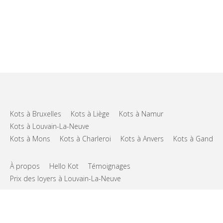
Kots à Bruxelles
Kots à Liège
Kots à Namur
Kots à Louvain-La-Neuve
Kots à Mons
Kots à Charleroi
Kots à Anvers
Kots à Gand
À propos
Hello Kot
Témoignages
Prix des loyers à Louvain-La-Neuve
FAQs
Support
CGU
Vie privée