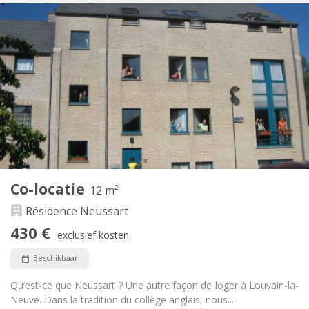
Praktische Informatie
430 €
Huur:
190 €
Kosten:
10 maanden, 5-6 maanden
Duur:
Toegelaten
Domiciliëring:
Inrichting
Gemeenschappelijk
Badkamer:
Gemeenschappelijk
Keuken:
2
12 m
Oppervlakte:
1
Private kamers:
Co-locatie
Andere
12 m²
Gemeenschappelijk, rustig, hartelijk, ernstig
Sfeer:
Résidence Neussart
Nee
Toegang voor PBM:
430 €
Rookvrij
Roker:
exclusief kosten
Nee
Huisdieren:
Beschikbaar
Qu’est-ce que Neussart ? Une autre façon de loger à Louvain-la-
Neuve. Dans la tradition du collège anglais, nous...