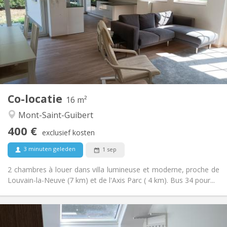
12 maanden, 10 maanden
Duur:
Nee
Domiciliëring:
Inrichting
Gemeenschappelijk
Badkamer:
Gemeenschappelijk
Keuken:
2
16 m
Oppervlakte:
1
Private kamers:
Co-locatie
Andere
16 m²
Rustig
Sfeer:
Mont-Saint-Guibert
Nee
Toegang voor PBM:
400 €
Rookvrij
Roker:
exclusief kosten
Nee
Huisdieren:
3 minuten geleden
1 sep
2 chambres à louer dans villa lumineuse et moderne, proche de
Louvain-la-Neuve (7 km) et de l'Axis Parc ( 4 km). Bus 34 pour...
Praktische Informatie