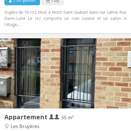
2 uur geleden
1 sep
Duplex de 50 m2 situé à Mont-Saint-Guibert dans rue calme Rue
Demi-Lune Le rez comporte un coin cuisine et un salon. A
l'étage,...
Praktische Informatie
990 € (495 €/pers.)
Huur:
260 € (130 €/pers.)
Kosten:
12 maanden, 5-6 maanden
Duur:
Nee
Domiciliëring:
Inrichting
Privaat
Badkamer:
Privé (aparte kamer)
Keuken:
2
55 m
Oppervlakte:
4
Private kamers:
Appartement
Andere
55 m²
Rustig, ernstig, hartelijk
Sfeer:
Les Bruyères
Ja
Toegang voor PBM: