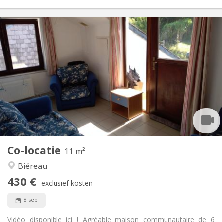
Praktische Informatie
430 €
Huur:
100 €
Kosten:
12 maanden
Duur:
Toegelaten
Domiciliëring:
Inrichting
Gemeenschappelijk
Badkamer:
Gemeenschappelijk
Keuken:
2
11 m
Oppervlakte:
1
Private kamers:
Co-locatie
Andere
11 m²
Gemeenschappelijk, rustig
Sfeer:
Biéreau
Nee
Toegang voor PBM:
430 €
Rookvrij
Roker:
exclusief kosten
Nee
Huisdieren:
8 sep
Vidéo disponible ici ! Agréable maison communautaire de 6