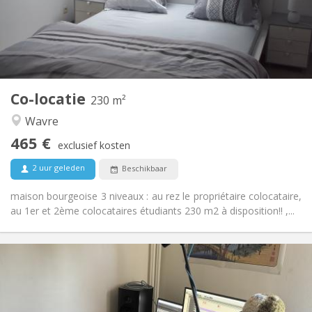
Inrichting
Privaat
Badkamer:
Gemeenschappelijk
Keuken:
2
230 m
Oppervlakte:
7
Private kamers:
Co-locatie
Andere
230 m²
Hartelijk, ernstig, rustig, gemeenschappelijk
Sfeer:
Wavre
Nee
Toegang voor PBM:
465 €
Rookvrij
Roker:
exclusief kosten
Nee
Huisdieren:
2 uur geleden
Beschikbaar
maison bourgeoise 3 niveaux : au rez le propriétaire colocataire,
au 1er et 2ème colocataires étudiants 230 m2 à disposition!! ,...
Praktische Informatie
480 €
Huur:
50 €
Kosten:
12 maanden
Duur: