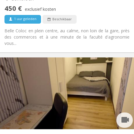
Rustig, hartelijk, ernstig, gemeenschappelijk
Sfeer:
450 €
Nee
Toegang voor PBM:
exclusief kosten
Rookvrij
Roker:
1 uur geleden
Beschikbaar
Nee
Huisdieren:
Belle Coloc en plein centre, au calme, non loin de la gare, près
des commerces et à une minute de la faculté d'agronomie
vous...
Praktische Informatie
450 €
Huur:
150 €
Kosten:
12 maanden, 11 maanden, 10 maanden, 5-6
Duur:
maanden
Met voorwaarden
Domiciliëring:
Inrichting
Gemeenschappelijk
Badkamer:
Gemeenschappelijk
Keuken:
2
100 m
Oppervlakte:
1
Private kamers: