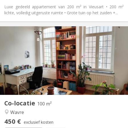
Luxe gedeeld appartement van 200 m² in Vieusart • 200 m²
lichte, volledig uitgeruste ruimte • Grote tuin op het zuiden +...
Praktische Informatie
450 €
Huur:
50 €
Kosten:
12 maanden
Duur:
Nee
Domiciliëring:
Inrichting
Gemeenschappelijk
Badkamer:
Gemeenschappelijk
Keuken:
2
100 m
Oppervlakte:
5
Private kamers:
Co-locatie
Andere
100 m²
Rustig
Sfeer:
Wavre
Nee
Toegang voor PBM:
450 €
Rookvrij
Roker:
exclusief kosten
Nee
Huisdieren: