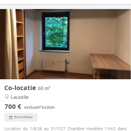
Praktische Informatie
700 €
Huur:
100 €
Kosten:
12 maanden
Duur:
Nee
Domiciliëring:
Inrichting
Gemeenschappelijk
Badkamer:
Gemeenschappelijk
Keuken:
2
60 m
Oppervlakte:
1
Private kamers:
Co-locatie
Andere
60 m²
Rustig, ernstig, hartelijk
Sfeer:
Lauzelle
Nee
Toegang voor PBM:
700 €
Rookvrij
Roker:
exclusief kosten
Nee
Huisdieren:
Beschikbaar
Location du 1/8/26 au 31/7/27 Chambre meublée 11m2 dans