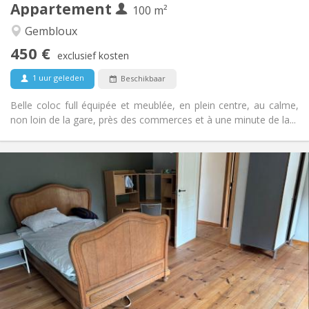
Appartement
100 m²
Andere
Gembloux
Gemeenschappelijk, ernstig, hartelijk, rustig
Sfeer:
450 €
Nee
Toegang voor PBM:
exclusief kosten
Rookvrij
Roker:
1 uur geleden
Beschikbaar
Nee
Huisdieren:
Belle coloc full équipée et meublée, en plein centre, au calme,
non loin de la gare, près des commerces et à une minute de la...
Praktische Informatie
450 € (75 €/pers.)
Huur:
75 € (13 €/pers.)
Kosten:
12 maanden
Duur:
Toegelaten
Domiciliëring:
Inrichting
Gemeenschappelijk
Badkamer:
Gemeenschappelijk
Keuken:
2
200 m
Oppervlakte: