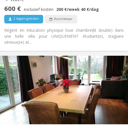
Andere
600 €
Ernstig, gemeenschappelijk, hartelijk, rustig
Sfeer:
exclusief kosten
200 €
/week
40 €
/dag
Nee
Toegang voor PBM:
2 dagen geleden
Beschikbaar
Rookvrij
Roker:
Nee
Huisdieren:
Régent en éducation physique loue chambre(lit double) dans
une belle villa pour UNIQUEMENT étudiant(e), stagiaire
sérieux(se) et...
Praktische Informatie
750 €
Huur:
50 €
Kosten:
3-4 maanden, zomervakantie
Duur:
Nee
Domiciliëring:
Inrichting
Privaat
Badkamer:
Gemeenschappelijk
Keuken:
2
120 m
Oppervlakte:
2
Private kamers: