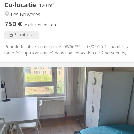
Co-locatie
Andere
120 m²
Hartelijk, rustig, ernstig
Sfeer:
Les Bruyères
Nee
Toegang voor PBM:
750 €
Rookvrij
Roker:
exclusief kosten
Nee
Huisdieren:
Beschikbaar
Période locative court terme: 08/06/26 - 07/09/26 1 chambre à
louer (occupation simple) dans une colocation de 2 personnes,...
Praktische Informatie
350 €
Huur:
100 €
Kosten:
10 maanden, 5-6 maanden, 3-4 maanden
Duur:
Nee
Domiciliëring:
Inrichting
Gemeenschappelijk
Badkamer:
Gemeenschappelijk
Keuken:
2
12 m
Oppervlakte: