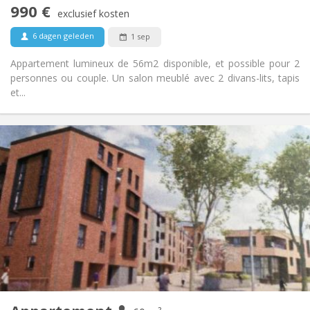
990 €
Rookvrij
Roker:
exclusief kosten
Nee
Huisdieren:
6 dagen geleden
1 sep
Appartement lumineux de 56m2 disponible, et possible pour 2
personnes ou couple. Un salon meublé avec 2 divans-lits, tapis
et...
Praktische Informatie
1050 €
Huur:
120 €
Kosten:
12 maanden, 3-4 maanden, per maand
Duur:
Toegelaten
Domiciliëring:
Inrichting
Privaat
Badkamer:
Privé (aparte kamer)
Keuken:
2
60 m
Oppervlakte:
5
Private kamers: