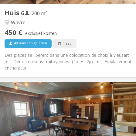
1
Private kamers:
Huis
6
Andere
200 m²
Hartelijk
Sfeer:
Wavre
Nee
Toegang voor PBM:
450 €
Rookvrij
Roker:
exclusief kosten
Nee
Huisdieren:
48 minuten geleden
1 sep
Des places se libèrent dans une colocation de choix à Vieusart !
🔸 Deux maisons mitoyennes (4p + 2p) 🔸 Emplacement
enchanteur...
Praktische Informatie
460 €
Huur:
80 €
Kosten:
12 maanden, 11 maanden, 10 maanden
Duur:
Toegelaten
Domiciliëring:
Inrichting
Privaat
Badkamer: