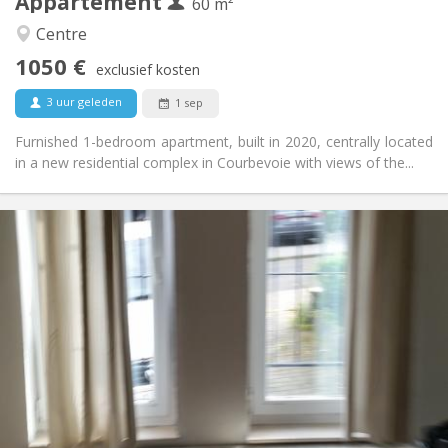
Appartement
Andere
60 m²
Rustig
Sfeer:
Centre
Nee
Toegang voor PBM:
1050 €
Rookvrij
Roker:
exclusief kosten
Nee
Huisdieren:
3 uur geleden
1 sep
Furnished 1-bedroom apartment, built in 2020, centrally located
in a new residential complex in Courbevoie with views of the...
Praktische Informatie
1070 € (535 €/pers.)
Huur:
230 € (115 €/pers.)
Kosten:
12 maanden
Duur:
Met voorwaarden
Domiciliëring:
Inrichting
Privaat
Badkamer:
Privé (aparte kamer)
Keuken:
2
58 m
Oppervlakte:
2
Private kamers: