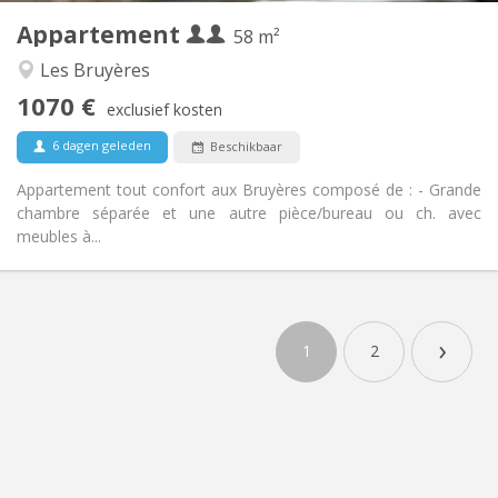
Appartement
Andere
58 m²
Rustig, ernstig, hartelijk
Sfeer:
Les Bruyères
Ja
Toegang voor PBM:
1070 €
Rookvrij
Roker:
exclusief kosten
Nee
Huisdieren:
6 dagen geleden
Beschikbaar
Appartement tout confort aux Bruyères composé de : - Grande
chambre séparée et une autre pièce/bureau ou ch. avec
meubles à...
›
1
2