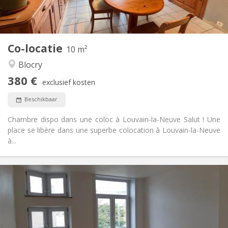
Gemeenschappelijk
Keuken:
2
10 m
Oppervlakte:
1
Private kamers:
Co-locatie
Andere
10 m²
Rustig, hartelijk, ernstig
Sfeer:
Blocry
Nee
Toegang voor PBM:
380 €
Roken ok
Roker:
exclusief kosten
Toegestaan
Huisdieren:
Beschikbaar
Chambre dispo dans une coloc à Louvain-la-Neuve Salut ! Une
place se libère dans une superbe colocation à Louvain-la-Neuve
à...
Praktische Informatie
390 €
Huur:
75 €
Kosten:
12 maanden
Duur:
Met voorwaarden
Domiciliëring: