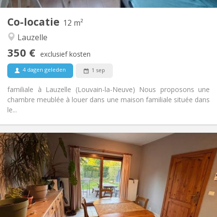
1
Private kamers:
Co-locatie
Andere
12 m²
Ernstig, rustig
Sfeer:
Lauzelle
Nee
Toegang voor PBM:
350 €
Rookvrij
Roker:
exclusief kosten
Nee
Huisdieren:
4 dagen geleden
1 sep
familiale à Lauzelle (Louvain-la-Neuve) Nous proposons une
chambre meublée à louer dans une maison familiale située dans
le...
Praktische Informatie
380 €
Huur:
120 €
Kosten:
12 maanden
Duur:
Toegelaten
Domiciliëring:
Inrichting
Gemeenschappelijk
Badkamer: