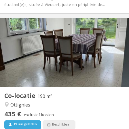
étudiant(e)s, située à Vieusart, juste en périphérie de...
Praktische Informatie
435 €
Huur:
160 €
Kosten:
12 maanden, 11 maanden
Duur:
Toegelaten
Domiciliëring:
Inrichting
Gemeenschappelijk
Badkamer:
Gemeenschappelijk
Keuken:
2
190 m
Oppervlakte:
1
Private kamers:
Co-locatie
Andere
190 m²
Rustig, gemeenschappelijk
Sfeer:
Ottignies
Nee
Toegang voor PBM:
435 €
Rookvrij
Roker:
exclusief kosten
Nee
Huisdieren:
19 uur geleden
Beschikbaar