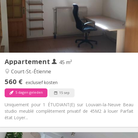
100 €
Kosten:
12 maanden
Duur:
Nee
Domiciliëring:
Inrichting
Privaat
Badkamer:
Privé (aparte kamer)
Keuken:
2
45 m
Oppervlakte:
3
Private kamers:
Appartement
Andere
45 m²
Ernstig
Sfeer:
Court-St.-Étienne
Nee
Toegang voor PBM:
560 €
Rookvrij
Roker:
exclusief kosten
Nee
Huisdieren:
5 dagen geleden
15 sep
Uniquement pour 1 ÉTUDIANT(E) sur Louvain-la-Neuve Beau
studio meublé complètement privatif de 45M2 à louer Parfait
état Loyer...