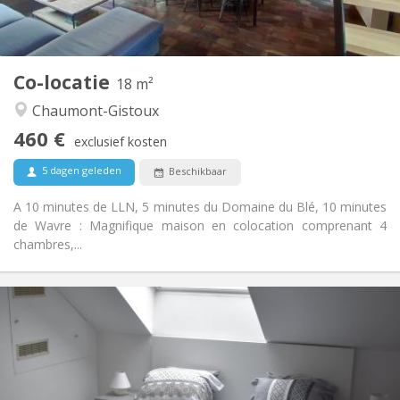
Gemeenschappelijk
Keuken:
2
18 m
Oppervlakte:
1
Private kamers:
Co-locatie
Andere
18 m²
Hartelijk, rustig, gemeenschappelijk
Sfeer:
Chaumont-Gistoux
Nee
Toegang voor PBM:
460 €
Roken ok
Roker:
exclusief kosten
Nee
Huisdieren:
5 dagen geleden
Beschikbaar
A 10 minutes de LLN, 5 minutes du Domaine du Blé, 10 minutes
de Wavre : Magnifique maison en colocation comprenant 4
chambres,...
Praktische Informatie
465 €
Huur:
75 €
Kosten:
12 maanden
Duur:
Met voorwaarden
Domiciliëring: