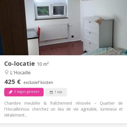
425 €
Huur:
150 €
Kosten:
12 maanden, 11 maanden, 10 maanden
Duur:
Nee
Domiciliëring:
Inrichting
Gemeenschappelijk
Badkamer:
Gemeenschappelijk
Keuken:
2
10 m
Oppervlakte:
1
Private kamers:
Co-locatie
Andere
10 m²
Rustig, hartelijk, ernstig
Sfeer:
L'Hocaille
Nee
Toegang voor PBM:
425 €
Rookvrij
Roker:
exclusief kosten
Nee
Huisdieren:
3 dagen geleden
1 sep
Chambre meublée & fraîchement rénovée – Quartier de
l'Hocaille ​Vous cherchez un lieu de vie agréable, lumineux et
idéalement...