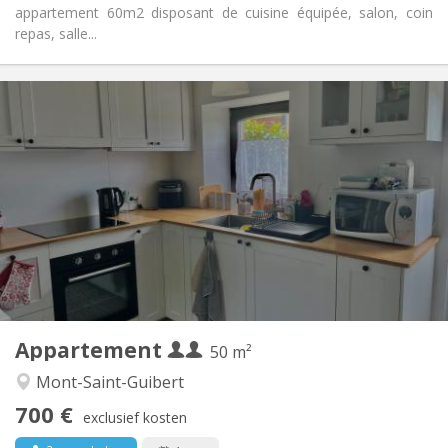
appartement 60m2 disposant de cuisine équipée, salon, coin
repas, salle...
Praktische Informatie
700 € (350 €/pers.)
Huur:
110 € (55 €/pers.)
Kosten:
12 maanden
Duur:
Nee
Domiciliëring:
Inrichting
Privaat
Badkamer:
Privé (aparte kamer)
Keuken:
2
50 m
Oppervlakte:
2
Private kamers:
Appartement
Andere
50 m²
Rustig
Sfeer:
Mont-Saint-Guibert
Nee
Toegang voor PBM:
700 €
Rookvrij
Roker:
exclusief kosten
Nee
Huisdieren: