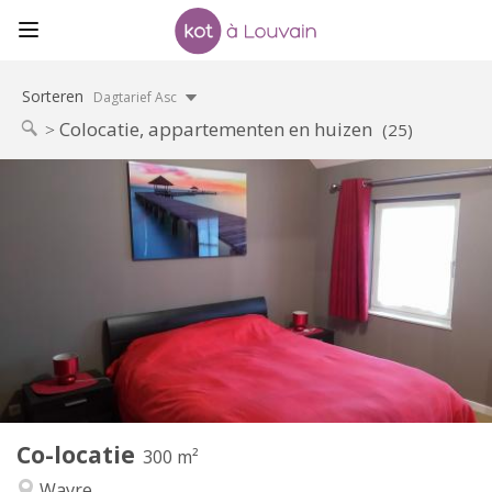
Sorteren
Dagtarief Asc
Colocatie, appartementen en huizen
(25)
Praktische Informatie
600 €
Huur:
0 €
Kosten:
12 maanden, 11 maanden, 10 maanden, 5-6
Duur:
maanden, 3-4 maanden, zomervakantie, per maand,
wekelijks, dagelijks
Nee
Domiciliëring:
Inrichting
Privaat
Badkamer:
Gemeenschappelijk
Keuken:
2
300 m
Oppervlakte:
Co-locatie
300 m²
2
Private kamers:
Wavre