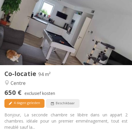
Praktische Informatie
650 €
Huur:
150 €
Kosten:
12 maanden, 11 maanden, 10 maanden
Duur:
Toegelaten
Domiciliëring:
Inrichting
Gemeenschappelijk
Badkamer:
Gemeenschappelijk
Keuken:
2
94 m
Oppervlakte:
1
Private kamers:
Co-locatie
Andere
94 m²
Hartelijk, rustig
Sfeer:
Centre
Ja
Toegang voor PBM:
650 €
Rookvrij
Roker:
exclusief kosten
Toegestaan
Huisdieren:
4 dagen geleden
Beschikbaar
Bonjour, La seconde chambre se libère dans un appart 2
chambres. idéale pour un premier emménagement, tout est
meublé sauf la...