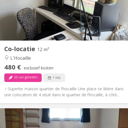
Nee
Domiciliëring:
Inrichting
Gemeenschappelijk
Badkamer:
Gemeenschappelijk
Keuken:
2
12 m
Oppervlakte:
1
Private kamers:
Co-locatie
Andere
12 m²
Gemeenschappelijk, hartelijk
Sfeer:
L'Hocaille
Nee
Toegang voor PBM:
480 €
Roken ok
Roker:
exclusief kosten
Nee
Huisdieren:
22 uur geleden
1 sep
✨Superbe maison quartier de l’hocaille Une place se libère dans
une colocation de 4 situé dans le quartier de l’hocaille, à côté...
Praktische Informatie
560 €
Huur: