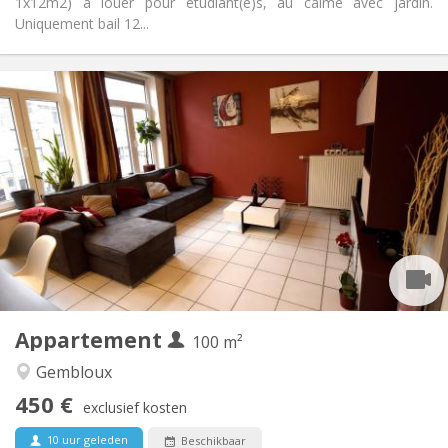
1x12m2) à louer pour étudiant(e)s, au calme avec jardin.
Uniquement bail 12...
Praktische Informatie
450 €
Huur:
150 €
Kosten:
12 maanden, 11 maanden, 10 maanden, 5-6
Duur:
maanden
Met voorwaarden
Domiciliëring:
Inrichting
Gemeenschappelijk
Badkamer:
Gemeenschappelijk
Keuken:
2
100 m
Oppervlakte:
1
Private kamers:
Appartement
100 m²
Andere
Gembloux
Rustig, hartelijk, ernstig, gemeenschappelijk
Sfeer:
450 €
Nee
Toegang voor PBM:
exclusief kosten
Rookvrij
Roker:
10 uur geleden
Beschikbaar
Nee
Huisdieren: