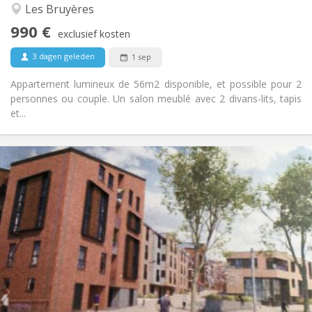
Rustig, hartelijk, ernstig
Sfeer:
Les Bruyères
Ja
Toegang voor PBM:
990 €
Rookvrij
Roker:
exclusief kosten
Nee
Huisdieren:
3 dagen geleden
1 sep
Appartement lumineux de 56m2 disponible, et possible pour 2
personnes ou couple. Un salon meublé avec 2 divans-lits, tapis
et...
Praktische Informatie
1050 €
Huur:
120 €
Kosten:
12 maanden, 3-4 maanden, per maand
Duur:
Toegelaten
Domiciliëring:
Inrichting
Privaat
Badkamer:
Privé (aparte kamer)
Keuken:
2
60 m
Oppervlakte:
5
Private kamers: