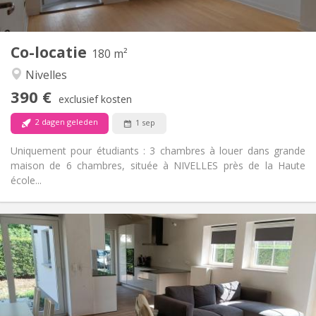
2
180 m
Oppervlakte:
1
Private kamers:
Co-locatie
Andere
180 m²
Rustig
Sfeer:
Nivelles
Nee
Toegang voor PBM:
390 €
Rookvrij
Roker:
exclusief kosten
Nee
Huisdieren:
2 dagen geleden
1 sep
Uniquement pour étudiants : 3 chambres à louer dans grande
maison de 6 chambres, située à NIVELLES près de la Haute
école...
Praktische Informatie
400 €
Huur:
80 €
Kosten:
12 maanden, 10 maanden
Duur:
Nee
Domiciliëring: