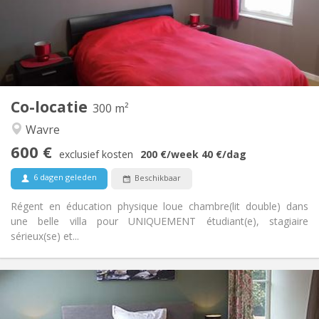
wekelijks, dagelijks
Nee
Domiciliëring:
Inrichting
Privaat
Badkamer:
Gemeenschappelijk
Keuken:
2
300 m
Oppervlakte:
Co-locatie
300 m²
2
Private kamers:
Wavre
Andere
600 €
Rustig, ernstig, hartelijk, gemeenschappelijk
Sfeer:
exclusief kosten
200 €
/week
40 €
/dag
Nee
Toegang voor PBM:
6 dagen geleden
Beschikbaar
Rookvrij
Roker:
Nee
Huisdieren:
Régent en éducation physique loue chambre(lit double) dans
une belle villa pour UNIQUEMENT étudiant(e), stagiaire
sérieux(se) et...
Praktische Informatie
640 €
Huur: