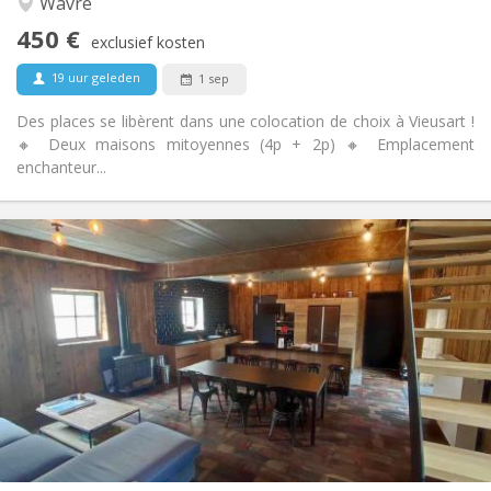
Wavre
Nee
Toegang voor PBM:
450 €
Rookvrij
Roker:
exclusief kosten
Nee
Huisdieren:
19 uur geleden
1 sep
Des places se libèrent dans une colocation de choix à Vieusart !
🔸 Deux maisons mitoyennes (4p + 2p) 🔸 Emplacement
enchanteur...
Praktische Informatie
460 €
Huur:
80 €
Kosten:
12 maanden, 11 maanden, 10 maanden
Duur:
Toegelaten
Domiciliëring:
Inrichting
Privaat
Badkamer:
Gemeenschappelijk
Keuken:
2
18 m
Oppervlakte:
1
Private kamers: