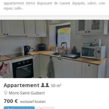
appartement 60m2 disposant de cuisine équipée, salon, coin
repas, salle...
Praktische Informatie
700 € (350 €/pers.)
Huur:
110 € (55 €/pers.)
Kosten:
12 maanden
Duur:
Nee
Domiciliëring:
Inrichting
Privaat
Badkamer:
Privé (aparte kamer)
Keuken:
2
50 m
Oppervlakte:
2
Private kamers:
Appartement
Andere
50 m²
Rustig
Sfeer:
Mont-Saint-Guibert
Nee
Toegang voor PBM:
700 €
Rookvrij
Roker:
exclusief kosten
Nee
Huisdieren: