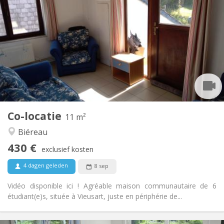
430 €
Huur:
100 €
Kosten:
12 maanden
Duur:
Toegelaten
Domiciliëring:
Inrichting
Gemeenschappelijk
Badkamer:
Gemeenschappelijk
Keuken:
2
11 m
Oppervlakte:
1
Private kamers:
Co-locatie
Andere
11 m²
Rustig, gemeenschappelijk
Sfeer:
Biéreau
Nee
Toegang voor PBM:
430 €
Rookvrij
Roker:
exclusief kosten
Nee
Huisdieren:
4 dagen geleden
8 sep
Vidéo disponible ici ! Agréable maison communautaire de 6
étudiant(e)s, située à Vieusart, juste en périphérie de...