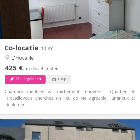
Inrichting
Gemeenschappelijk
Badkamer:
Gemeenschappelijk
Keuken:
2
10 m
Oppervlakte:
1
Private kamers:
Co-locatie
Andere
10 m²
Hartelijk, rustig, ernstig
Sfeer:
L'Hocaille
Nee
Toegang voor PBM:
425 €
Rookvrij
Roker:
exclusief kosten
Nee
Huisdieren:
13 uur geleden
1 sep
Chambre meublée & fraîchement rénovée – Quartier de
l'Hocaille ​Vous cherchez un lieu de vie agréable, lumineux et
idéalement...
Praktische Informatie
430 €
Huur: