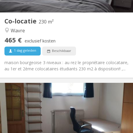
2
230 m
Oppervlakte:
7
Private kamers:
Co-locatie
Andere
230 m²
Rustig, gemeenschappelijk, hartelijk, ernstig
Sfeer:
Wavre
Nee
Toegang voor PBM:
465 €
Rookvrij
Roker:
exclusief kosten
Nee
Huisdieren:
1 dag geleden
Beschikbaar
maison bourgeoise 3 niveaux : au rez le propriétaire colocataire,
au 1er et 2ème colocataires étudiants 230 m2 à disposition!! ,...
Praktische Informatie
560 €
Huur:
100 €
Kosten:
12 maanden
Duur:
Nee
Domiciliëring:
Inrichting