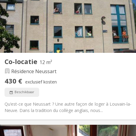
190 €
Kosten:
10 maanden, 5-6 maanden
Duur:
Toegelaten
Domiciliëring:
Inrichting
Gemeenschappelijk
Badkamer:
Gemeenschappelijk
Keuken:
2
12 m
Oppervlakte:
1
Private kamers:
Co-locatie
Andere
12 m²
Hartelijk, ernstig, rustig, gemeenschappelijk
Sfeer:
Résidence Neussart
Nee
Toegang voor PBM:
430 €
Rookvrij
Roker:
exclusief kosten
Nee
Huisdieren:
Beschikbaar
Qu’est-ce que Neussart ? Une autre façon de loger à Louvain-la-
Neuve. Dans la tradition du collège anglais, nous...
Praktische Informatie