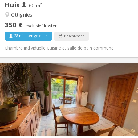
Huis
Andere
60 m²
Ernstig, hartelijk, rustig, gemeenschappelijk
Sfeer:
Ottignies
Nee
Toegang voor PBM:
350 €
Rookvrij
Roker:
exclusief kosten
Nee
Huisdieren:
28 minuten geleden
Beschikbaar
Chambre individuelle Cuisine et salle de bain commune
Praktische Informatie
380 €
Huur:
120 €
Kosten:
12 maanden
Duur:
Toegelaten
Domiciliëring:
Inrichting
Gemeenschappelijk
Badkamer:
Gemeenschappelijk
Keuken:
2
10 m
Oppervlakte:
1
Private kamers: