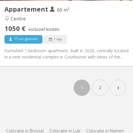
Appartement
Andere
60 m²
Rustig
Sfeer:
Centre
Nee
Toegang voor PBM:
1050 €
Rookvrij
Roker:
exclusief kosten
Nee
Huisdieren:
17 uur geleden
1 sep
Furnished 1-bedroom apartment, built in 2020, centrally located
in a new residential complex in Courbevoie with views of the...
›
1
2
Colocatie in Brussel
Colocatie in Luik
Colocatie in Namen