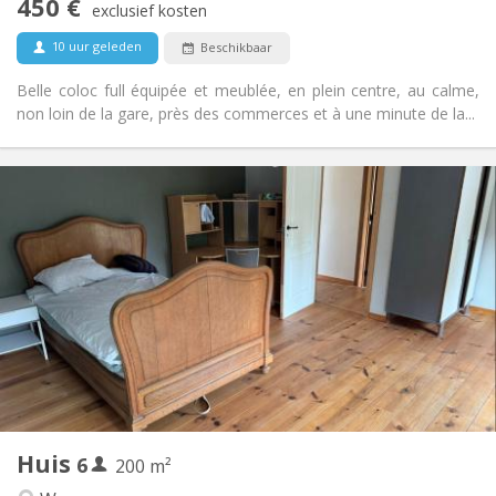
450 €
Nee
Toegang voor PBM:
exclusief kosten
Rookvrij
Roker:
10 uur geleden
Beschikbaar
Nee
Huisdieren:
Belle coloc full équipée et meublée, en plein centre, au calme,
non loin de la gare, près des commerces et à une minute de la...
Praktische Informatie
450 € (75 €/pers.)
Huur:
75 € (13 €/pers.)
Kosten:
12 maanden
Duur:
Toegelaten
Domiciliëring:
Inrichting
Gemeenschappelijk
Badkamer:
Gemeenschappelijk
Keuken:
2
200 m
Oppervlakte:
1
Private kamers:
Huis
6
Andere
200 m²
Hartelijk
Sfeer: