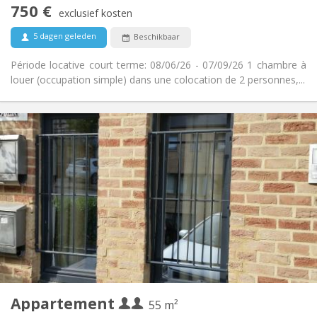
750 €
Rookvrij
Roker:
exclusief kosten
Nee
Huisdieren:
5 dagen geleden
Beschikbaar
Période locative court terme: 08/06/26 - 07/09/26 1 chambre à
louer (occupation simple) dans une colocation de 2 personnes,...
Praktische Informatie
990 € (495 €/pers.)
Huur:
260 € (130 €/pers.)
Kosten:
12 maanden, 5-6 maanden
Duur:
Nee
Domiciliëring:
Inrichting
Privaat
Badkamer:
Privé (aparte kamer)
Keuken:
2
55 m
Oppervlakte:
4
Private kamers:
Appartement
Andere
55 m²