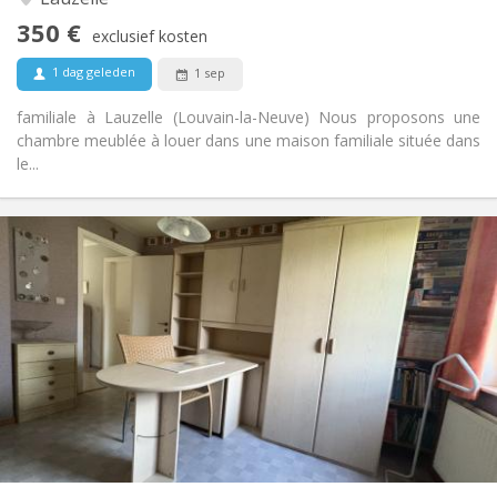
Nee
Toegang voor PBM:
350 €
Rookvrij
Roker:
exclusief kosten
Nee
Huisdieren:
1 dag geleden
1 sep
familiale à Lauzelle (Louvain-la-Neuve) Nous proposons une
chambre meublée à louer dans une maison familiale située dans
le...
Praktische Informatie
350 €
Huur:
50 €
Kosten:
12 maanden, 10 maanden
Duur:
Nee
Domiciliëring:
Inrichting
Gemeenschappelijk
Badkamer:
Gemeenschappelijk
Keuken:
2
60 m
Oppervlakte:
1
Private kamers: