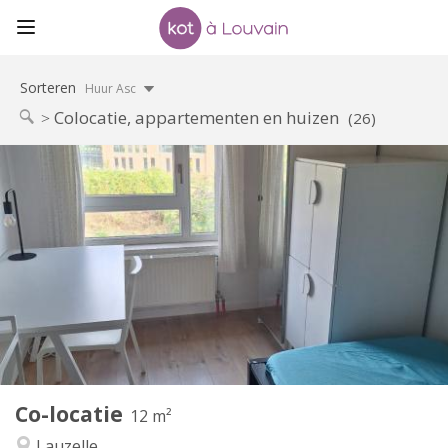
Sorteren
Huur Asc
Colocatie, appartementen en huizen
(26)
Praktische Informatie
350 €
Huur:
100 €
Kosten:
10 maanden, 5-6 maanden, 3-4 maanden
Duur:
Nee
Domiciliëring:
Inrichting
Gemeenschappelijk
Badkamer:
Gemeenschappelijk
Keuken:
2
12 m
Oppervlakte:
1
Private kamers:
Co-locatie
Andere
12 m²
Rustig, ernstig
Sfeer:
Lauzelle