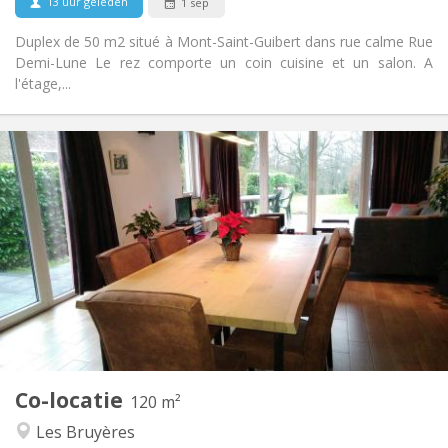
13 uur geleden
1 sep
Duplex de 50 m2 situé à Mont-Saint-Guibert dans rue calme Rue
Demi-Lune Le rez comporte un coin cuisine et un salon. A
l'étage,...
Praktische Informatie
750 €
Huur:
50 €
Kosten:
3-4 maanden, zomervakantie
Duur:
Nee
Domiciliëring:
Inrichting
Privaat
Badkamer:
Gemeenschappelijk
Keuken:
2
120 m
Oppervlakte:
2
Private kamers:
Co-locatie
Andere
120 m²
Hartelijk, ernstig, rustig
Sfeer:
Les Bruyères
Nee
Toegang voor PBM: