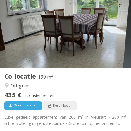
Praktische Informatie
435 €
Huur:
160 €
Kosten:
12 maanden, 11 maanden
Duur:
Toegelaten
Domiciliëring:
Inrichting
Gemeenschappelijk
Badkamer:
Gemeenschappelijk
Keuken:
2
190 m
Oppervlakte:
1
Private kamers:
Co-locatie
Andere
190 m²
Gemeenschappelijk, rustig
Sfeer:
Ottignies
Nee
Toegang voor PBM:
435 €
Rookvrij
Roker:
exclusief kosten
Nee
Huisdieren:
18 uur geleden
Beschikbaar
Luxe gedeeld appartement van 200 m² in Vieusart • 200 m²
lichte, volledig uitgeruste ruimte • Grote tuin op het zuiden +...