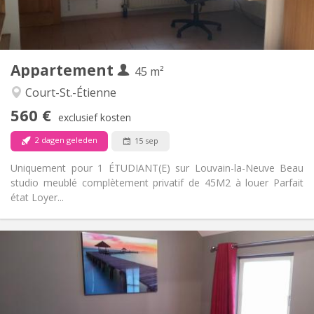
Privaat
Badkamer:
Privé (aparte kamer)
Keuken:
2
45 m
Oppervlakte:
3
Private kamers:
Appartement
Andere
45 m²
Ernstig
Sfeer:
Court-St.-Étienne
Nee
Toegang voor PBM:
560 €
Rookvrij
Roker:
exclusief kosten
Nee
Huisdieren:
2 dagen geleden
15 sep
Uniquement pour 1 ÉTUDIANT(E) sur Louvain-la-Neuve Beau
studio meublé complètement privatif de 45M2 à louer Parfait
état Loyer...
Praktische Informatie
600 €
Huur:
0 €
Kosten:
12 maanden, 11 maanden, 10 maanden, 5-6
Duur:
maanden, 3-4 maanden, zomervakantie, per maand,