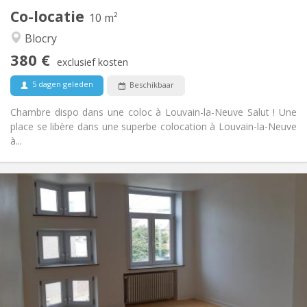
Co-locatie
Andere
10 m²
Rustig, hartelijk, ernstig
Sfeer:
Blocry
Nee
Toegang voor PBM:
380 €
Roken ok
Roker:
exclusief kosten
Toegestaan
Huisdieren:
5 dagen geleden
Beschikbaar
Chambre dispo dans une coloc à Louvain-la-Neuve Salut ! Une
place se libère dans une superbe colocation à Louvain-la-Neuve
à...
Praktische Informatie
390 €
Huur:
75 €
Kosten:
12 maanden
Duur:
Met voorwaarden
Domiciliëring:
Inrichting
Gemeenschappelijk
Badkamer:
Gemeenschappelijk
Keuken: