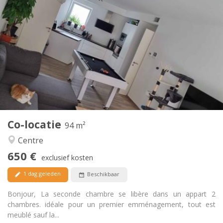
Praktische Informatie
650 €
Huur:
150 €
Kosten:
12 maanden, 11 maanden, 10 maanden
Duur:
Toegelaten
Domiciliëring:
Inrichting
Gemeenschappelijk
Badkamer:
Gemeenschappelijk
Keuken:
2
94 m
Oppervlakte:
1
Private kamers:
Co-locatie
Andere
94 m²
Hartelijk, rustig
Sfeer:
Centre
Ja
Toegang voor PBM:
650 €
Rookvrij
Roker:
exclusief kosten
Toegestaan
Huisdieren:
1 dag geleden
Beschikbaar
Bonjour, La seconde chambre se libère dans un appart 2
chambres. idéale pour un premier emménagement, tout est
meublé sauf la...