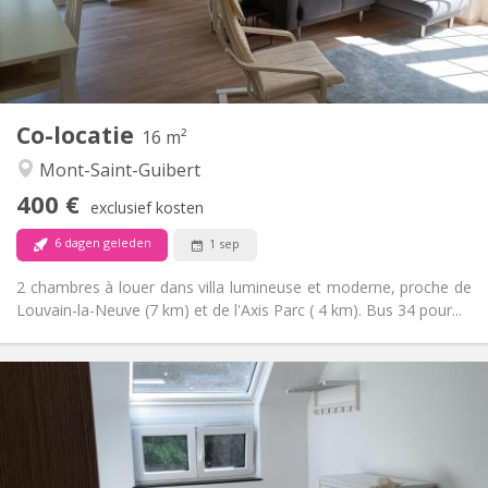
Inrichting
Gemeenschappelijk
Badkamer:
Gemeenschappelijk
Keuken:
2
16 m
Oppervlakte:
1
Private kamers:
Co-locatie
Andere
16 m²
Rustig
Sfeer:
Mont-Saint-Guibert
Nee
Toegang voor PBM:
400 €
Rookvrij
Roker:
exclusief kosten
Nee
Huisdieren:
6 dagen geleden
1 sep
2 chambres à louer dans villa lumineuse et moderne, proche de
Louvain-la-Neuve (7 km) et de l'Axis Parc ( 4 km). Bus 34 pour...
Praktische Informatie
425 €
Huur:
150 €
Kosten:
12 maanden, 11 maanden, 10 maanden
Duur:
Nee
Domiciliëring: