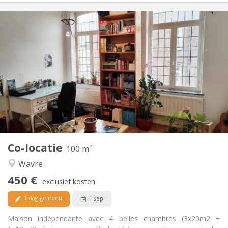
Praktische Informatie
450 €
Huur:
50 €
Kosten:
12 maanden
Duur:
Nee
Domiciliëring:
Inrichting
Gemeenschappelijk
Badkamer:
Gemeenschappelijk
Keuken:
2
100 m
Oppervlakte:
5
Private kamers:
Co-locatie
Andere
100 m²
Rustig
Sfeer:
Wavre
Nee
Toegang voor PBM:
450 €
Rookvrij
Roker:
exclusief kosten
Nee
Huisdieren:
1 dag geleden
1 sep
Maison indépendante avec 4 belles chambres (3x20m2 +