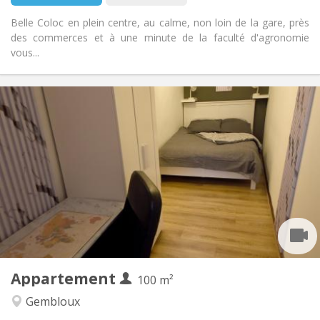
Belle Coloc en plein centre, au calme, non loin de la gare, près
des commerces et à une minute de la faculté d'agronomie
vous...
Praktische Informatie
450 €
Huur:
150 €
Kosten:
12 maanden, 11 maanden, 10 maanden, 5-6
Duur:
maanden
Met voorwaarden
Domiciliëring:
Inrichting
Gemeenschappelijk
Badkamer:
Gemeenschappelijk
Keuken:
2
100 m
Oppervlakte:
1
Private kamers:
Appartement
100 m²
Andere
Gembloux
Gemeenschappelijk, rustig, hartelijk, ernstig
Sfeer: