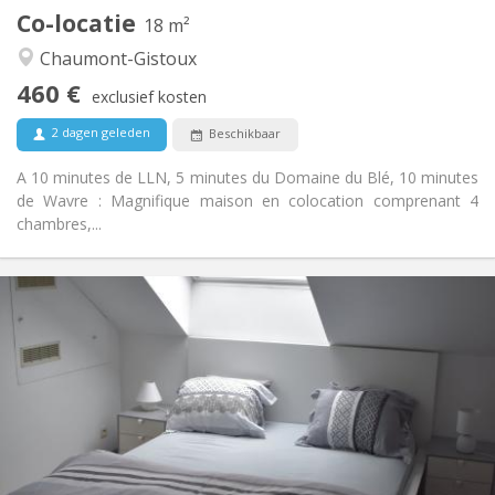
Co-locatie
Andere
18 m²
Rustig, gemeenschappelijk, hartelijk
Sfeer:
Chaumont-Gistoux
Nee
Toegang voor PBM:
460 €
Roken ok
Roker:
exclusief kosten
Nee
Huisdieren:
2 dagen geleden
Beschikbaar
A 10 minutes de LLN, 5 minutes du Domaine du Blé, 10 minutes
de Wavre : Magnifique maison en colocation comprenant 4
chambres,...
Praktische Informatie
465 €
Huur:
75 €
Kosten:
12 maanden
Duur:
Met voorwaarden
Domiciliëring:
Inrichting
Privaat
Badkamer:
Gemeenschappelijk
Keuken: