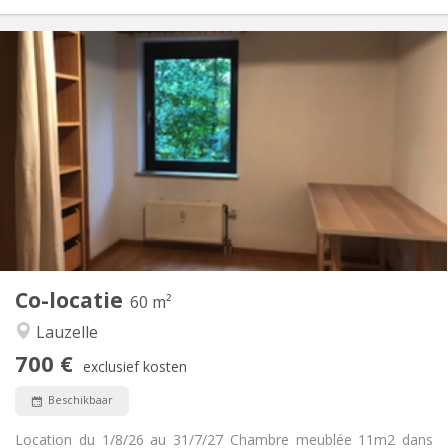
Praktische Informatie
700 €
Huur:
100 €
Kosten:
12 maanden
Duur:
Nee
Domiciliëring:
Inrichting
Gemeenschappelijk
Badkamer:
Gemeenschappelijk
Keuken:
2
60 m
Oppervlakte:
1
Private kamers:
Co-locatie
Andere
60 m²
Ernstig, rustig, hartelijk
Sfeer:
Lauzelle
Nee
Toegang voor PBM:
700 €
Rookvrij
Roker:
exclusief kosten
Nee
Huisdieren:
Beschikbaar
Location du 1/8/26 au 31/7/27 Chambre meublée 11m2 dans