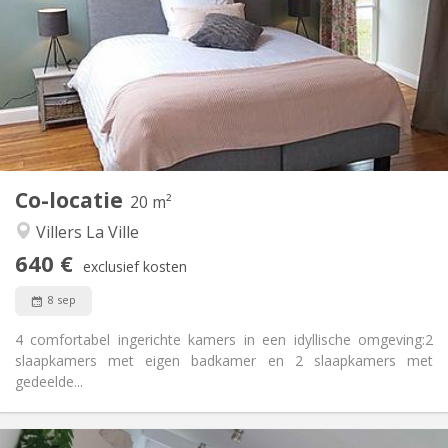
125 €
Kosten:
12 maanden, 11 maanden, 10 maanden, 5-6
Duur:
maanden, 3-4 maanden, per maand
Nee
Domiciliëring:
Inrichting
Privaat
Badkamer:
Gemeenschappelijk
Keuken:
2
20 m
Oppervlakte:
1
Private kamers:
Co-locatie
20 m²
Andere
Villers La Ville
Gemeenschappelijk, rustig, hartelijk, ernstig
Sfeer:
640 €
Nee
Toegang voor PBM:
exclusief kosten
Rookvrij
Roker:
8 sep
Nee
Huisdieren:
4 comfortabel ingerichte kamers in een idyllische omgeving:2
slaapkamers met eigen badkamer en 2 slaapkamers met
gedeelde...