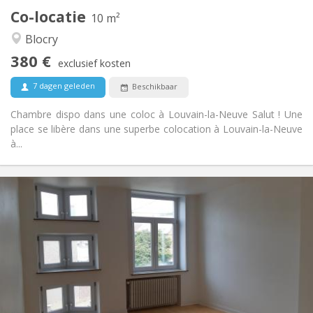
Co-locatie
Andere
10 m²
Rustig, hartelijk, ernstig
Sfeer:
Blocry
Nee
Toegang voor PBM:
380 €
Roken ok
Roker:
exclusief kosten
Toegestaan
Huisdieren:
7 dagen geleden
Beschikbaar
Chambre dispo dans une coloc à Louvain-la-Neuve Salut ! Une
place se libère dans une superbe colocation à Louvain-la-Neuve
à...
Praktische Informatie
390 €
Huur:
75 €
Kosten:
12 maanden
Duur:
Met voorwaarden
Domiciliëring:
Inrichting
Gemeenschappelijk
Badkamer:
Gemeenschappelijk
Keuken: