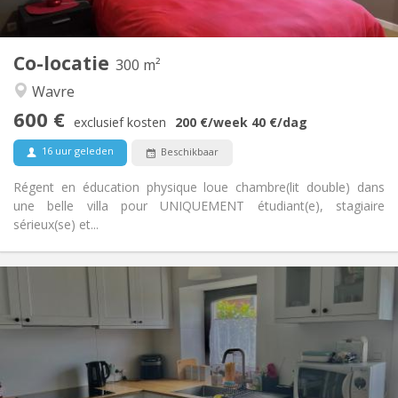
Privaat
Badkamer:
Gemeenschappelijk
Keuken:
2
300 m
Oppervlakte:
Co-locatie
300 m²
2
Private kamers:
Wavre
Andere
600 €
Ernstig, gemeenschappelijk, rustig, hartelijk
Sfeer:
exclusief kosten
200 €
/week
40 €
/dag
Nee
Toegang voor PBM:
16 uur geleden
Beschikbaar
Rookvrij
Roker:
Nee
Huisdieren:
Régent en éducation physique loue chambre(lit double) dans
une belle villa pour UNIQUEMENT étudiant(e), stagiaire
sérieux(se) et...
Praktische Informatie
700 € (350 €/pers.)
Huur:
110 € (55 €/pers.)
Kosten:
12 maanden
Duur:
Nee
Domiciliëring:
Inrichting