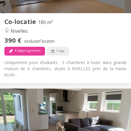
2
180 m
Oppervlakte:
1
Private kamers:
Co-locatie
Andere
180 m²
Rustig
Sfeer:
Nivelles
Nee
Toegang voor PBM:
390 €
Rookvrij
Roker:
exclusief kosten
Nee
Huisdieren:
4 dagen geleden
1 sep
Uniquement pour étudiants : 3 chambres à louer dans grande
maison de 6 chambres, située à NIVELLES près de la Haute
école...
Praktische Informatie
400 €
Huur:
80 €
Kosten:
12 maanden, 10 maanden
Duur:
Nee
Domiciliëring: