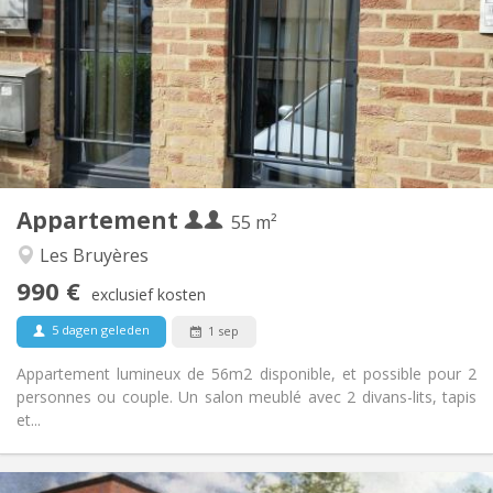
260 € (130 €/pers.)
Kosten:
12 maanden, 5-6 maanden
Duur:
Nee
Domiciliëring:
Inrichting
Privaat
Badkamer:
Privé (aparte kamer)
Keuken:
2
55 m
Oppervlakte:
4
Private kamers:
Appartement
Andere
55 m²
Ernstig, rustig, hartelijk
Sfeer:
Les Bruyères
Ja
Toegang voor PBM:
990 €
Rookvrij
Roker:
exclusief kosten
Nee
Huisdieren:
5 dagen geleden
1 sep
Appartement lumineux de 56m2 disponible, et possible pour 2
personnes ou couple. Un salon meublé avec 2 divans-lits, tapis
et...