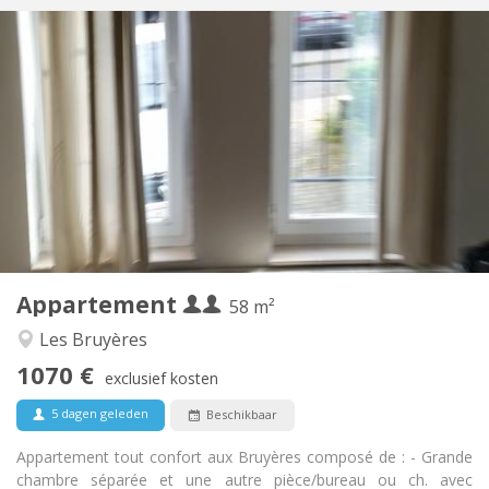
Praktische Informatie
1070 € (535 €/pers.)
Huur:
230 € (115 €/pers.)
Kosten:
12 maanden
Duur:
Met voorwaarden
Domiciliëring:
Inrichting
Privaat
Badkamer:
Privé (aparte kamer)
Keuken:
2
58 m
Oppervlakte:
2
Private kamers:
Appartement
Andere
58 m²
Hartelijk, ernstig, rustig
Sfeer:
Les Bruyères
Ja
Toegang voor PBM:
1070 €
Rookvrij
Roker:
exclusief kosten
Nee
Huisdieren:
5 dagen geleden
Beschikbaar
Appartement tout confort aux Bruyères composé de : - Grande
chambre séparée et une autre pièce/bureau ou ch. avec