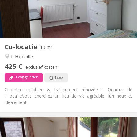
Inrichting
Gemeenschappelijk
Badkamer:
Gemeenschappelijk
Keuken:
2
10 m
Oppervlakte:
1
Private kamers:
Co-locatie
Andere
10 m²
Ernstig, hartelijk, rustig
Sfeer:
L'Hocaille
Nee
Toegang voor PBM:
425 €
Rookvrij
Roker:
exclusief kosten
Nee
Huisdieren:
1 dag geleden
1 sep
Chambre meublée & fraîchement rénovée – Quartier de
l'Hocaille ​Vous cherchez un lieu de vie agréable, lumineux et
idéalement...
Praktische Informatie
430 €
Huur: