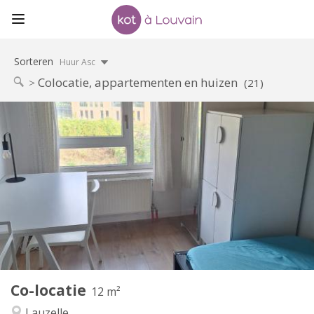
Sorteren
Huur Asc
Colocatie, appartementen en huizen
(21)
Praktische Informatie
350 €
Huur:
100 €
Kosten:
10 maanden, 5-6 maanden, 3-4 maanden
Duur:
Nee
Domiciliëring:
Inrichting
Gemeenschappelijk
Badkamer:
Gemeenschappelijk
Keuken:
2
12 m
Oppervlakte:
1
Private kamers:
Co-locatie
Andere
12 m²
Rustig, ernstig
Sfeer:
Lauzelle