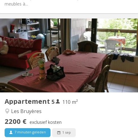
meubles à...
Praktische Informatie
2200 € (440 €/pers.)
Huur:
375 € (75 €/pers.)
Kosten:
12 maanden
Duur:
Nee
Domiciliëring:
Inrichting
Gemeenschappelijk
Badkamer:
Gemeenschappelijk
Keuken:
2
110 m
Oppervlakte:
5
Private kamers:
Appartement
5
Andere
110 m²
Ernstig, rustig
Sfeer:
Les Bruyères
Nee
Toegang voor PBM:
2200 €
Rookvrij
Roker:
exclusief kosten
Nee
Huisdieren:
7 minuten geleden
1 sep