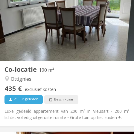
435 €
Huur:
160 €
Kosten:
12 maanden, 11 maanden
Duur:
Toegelaten
Domiciliëring:
Inrichting
Gemeenschappelijk
Badkamer:
Gemeenschappelijk
Keuken:
2
190 m
Oppervlakte:
1
Private kamers:
Co-locatie
Andere
190 m²
Rustig, gemeenschappelijk
Sfeer:
Ottignies
Nee
Toegang voor PBM:
435 €
Rookvrij
Roker:
exclusief kosten
Nee
Huisdieren:
21 uur geleden
Beschikbaar
Luxe gedeeld appartement van 200 m² in Vieusart • 200 m²
lichte, volledig uitgeruste ruimte • Grote tuin op het zuiden +...