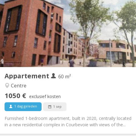
Praktische Informatie
1050 €
Huur:
120 €
Kosten:
12 maanden, 3-4 maanden, per maand
Duur:
Toegelaten
Domiciliëring:
Inrichting
Privaat
Badkamer:
Privé (aparte kamer)
Keuken:
2
60 m
Oppervlakte:
5
Private kamers:
Appartement
Andere
60 m²
Rustig
Sfeer:
Centre
Nee
Toegang voor PBM:
1050 €
Rookvrij
Roker:
exclusief kosten
Nee
Huisdieren:
1 dag geleden
1 sep
Furnished 1-bedroom apartment, built in 2020, centrally located
in a new residential complex in Courbevoie with views of the...