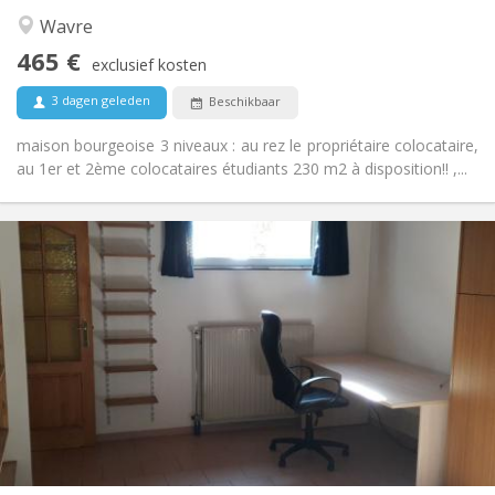
Ernstig, hartelijk, rustig, gemeenschappelijk
Sfeer:
Wavre
Nee
Toegang voor PBM:
465 €
Rookvrij
Roker:
exclusief kosten
Nee
Huisdieren:
3 dagen geleden
Beschikbaar
maison bourgeoise 3 niveaux : au rez le propriétaire colocataire,
au 1er et 2ème colocataires étudiants 230 m2 à disposition!! ,...
Praktische Informatie
560 €
Huur:
100 €
Kosten:
12 maanden
Duur:
Nee
Domiciliëring:
Inrichting
Privaat
Badkamer:
Privé (aparte kamer)
Keuken:
2
45 m
Oppervlakte:
3
Private kamers: