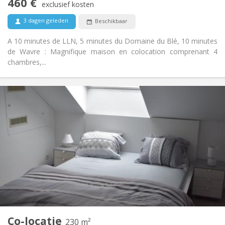
460 €
Roken ok
Roker:
exclusief kosten
Nee
Huisdieren:
3 dagen geleden
Beschikbaar
A 10 minutes de LLN, 5 minutes du Domaine du Blé, 10 minutes
de Wavre : Magnifique maison en colocation comprenant 4
chambres,...
Praktische Informatie
465 €
Huur:
75 €
Kosten:
12 maanden
Duur:
Met voorwaarden
Domiciliëring:
Inrichting
Privaat
Badkamer:
Gemeenschappelijk
Keuken:
2
230 m
Oppervlakte:
7
Private kamers:
Co-locatie
Andere
230 m²