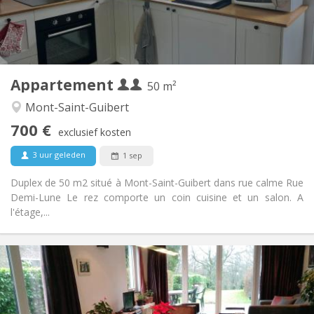
Privaat
Badkamer:
Privé (aparte kamer)
Keuken:
2
50 m
Oppervlakte:
2
Private kamers:
Appartement
Andere
50 m²
Rustig
Sfeer:
Mont-Saint-Guibert
Nee
Toegang voor PBM:
700 €
Rookvrij
Roker:
exclusief kosten
Nee
Huisdieren:
3 uur geleden
1 sep
Duplex de 50 m2 situé à Mont-Saint-Guibert dans rue calme Rue
Demi-Lune Le rez comporte un coin cuisine et un salon. A
l'étage,...
Praktische Informatie
750 €
Huur:
50 €
Kosten:
3-4 maanden, zomervakantie
Duur: