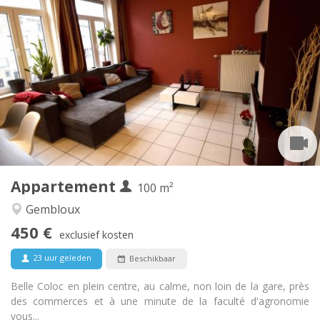
Praktische Informatie
450 €
Huur:
150 €
Kosten:
12 maanden, 11 maanden, 10 maanden, 5-6
Duur:
maanden
Met voorwaarden
Domiciliëring:
Inrichting
Gemeenschappelijk
Badkamer:
Gemeenschappelijk
Keuken:
2
100 m
Oppervlakte:
1
Private kamers:
Appartement
100 m²
Andere
Gembloux
Hartelijk, gemeenschappelijk, rustig, ernstig
Sfeer:
450 €
Nee
Toegang voor PBM:
exclusief kosten
Rookvrij
Roker:
23 uur geleden
Beschikbaar
Nee
Huisdieren:
Belle Coloc en plein centre, au calme, non loin de la gare, près
des commerces et à une minute de la faculté d'agronomie
vous...