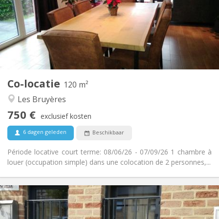
Nee
Domiciliëring:
Inrichting
Privaat
Badkamer:
Gemeenschappelijk
Keuken:
2
120 m
Oppervlakte:
2
Private kamers:
Co-locatie
Andere
120 m²
Hartelijk, rustig, ernstig
Sfeer:
Les Bruyères
Nee
Toegang voor PBM:
750 €
Rookvrij
Roker:
exclusief kosten
Nee
Huisdieren:
6 dagen geleden
Beschikbaar
Période locative court terme: 08/06/26 - 07/09/26 1 chambre à
louer (occupation simple) dans une colocation de 2 personnes,...
Praktische Informatie
990 € (495 €/pers.)
Huur: