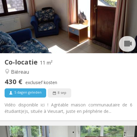
100 €
Kosten:
12 maanden
Duur:
Toegelaten
Domiciliëring:
Inrichting
Gemeenschappelijk
Badkamer:
Gemeenschappelijk
Keuken:
2
11 m
Oppervlakte:
1
Private kamers:
Co-locatie
Andere
11 m²
Gemeenschappelijk, rustig
Sfeer:
Biéreau
Nee
Toegang voor PBM:
430 €
Rookvrij
Roker:
exclusief kosten
Nee
Huisdieren:
5 dagen geleden
8 sep
Vidéo disponible ici ! Agréable maison communautaire de 6
étudiant(e)s, située à Vieusart, juste en périphérie de...
Praktische Informatie