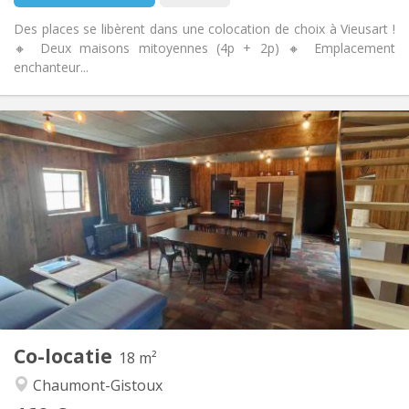
Des places se libèrent dans une colocation de choix à Vieusart !
🔸 Deux maisons mitoyennes (4p + 2p) 🔸 Emplacement
enchanteur...
Praktische Informatie
460 €
Huur:
80 €
Kosten:
12 maanden, 11 maanden, 10 maanden
Duur:
Toegelaten
Domiciliëring:
Inrichting
Privaat
Badkamer:
Gemeenschappelijk
Keuken:
2
18 m
Oppervlakte:
1
Private kamers:
Co-locatie
Andere
18 m²
Gemeenschappelijk, rustig, hartelijk
Sfeer:
Chaumont-Gistoux
Nee
Toegang voor PBM: