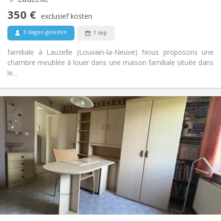
Nee
Toegang voor PBM:
350 €
Rookvrij
Roker:
exclusief kosten
Nee
Huisdieren:
3 dagen geleden
1 sep
familiale à Lauzelle (Louvain-la-Neuve) Nous proposons une
chambre meublée à louer dans une maison familiale située dans
le...
Praktische Informatie
350 €
Huur:
50 €
Kosten:
12 maanden, 10 maanden
Duur:
Nee
Domiciliëring:
Inrichting
Gemeenschappelijk
Badkamer:
Gemeenschappelijk
Keuken:
2
60 m
Oppervlakte:
1
Private kamers: