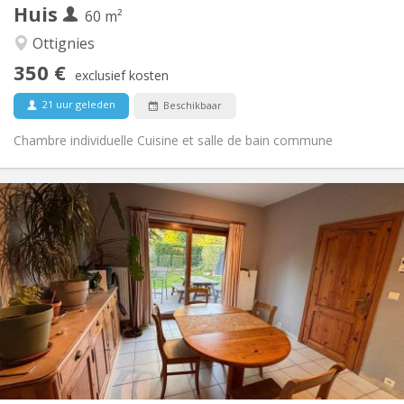
Huis
Andere
60 m²
Hartelijk, ernstig, gemeenschappelijk, rustig
Sfeer:
Ottignies
Nee
Toegang voor PBM:
350 €
Rookvrij
Roker:
exclusief kosten
Nee
Huisdieren:
21 uur geleden
Beschikbaar
Chambre individuelle Cuisine et salle de bain commune
Praktische Informatie
380 €
Huur:
120 €
Kosten:
12 maanden
Duur:
Toegelaten
Domiciliëring:
Inrichting
Gemeenschappelijk
Badkamer:
Gemeenschappelijk
Keuken:
2
10 m
Oppervlakte:
1
Private kamers: