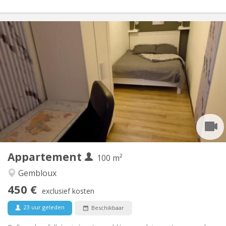
Praktische Informatie
450 €
Huur:
150 €
Kosten:
12 maanden, 11 maanden, 10 maanden, 5-6
Duur:
maanden
Met voorwaarden
Domiciliëring:
Inrichting
Gemeenschappelijk
Badkamer:
Gemeenschappelijk
Keuken:
2
100 m
Oppervlakte:
1
Private kamers:
Appartement
100 m²
Andere
Gembloux
Hartelijk, ernstig, gemeenschappelijk, rustig
Sfeer:
450 €
Nee
Toegang voor PBM:
exclusief kosten
Rookvrij
Roker:
23 uur geleden
Beschikbaar
Nee
Huisdieren: