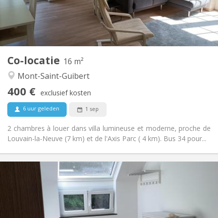
Inrichting
Gemeenschappelijk
Badkamer:
Gemeenschappelijk
Keuken:
2
16 m
Oppervlakte:
1
Private kamers:
Co-locatie
Andere
16 m²
Rustig
Sfeer:
Mont-Saint-Guibert
Nee
Toegang voor PBM:
400 €
Rookvrij
Roker:
exclusief kosten
Nee
Huisdieren:
6 uur geleden
1 sep
2 chambres à louer dans villa lumineuse et moderne, proche de
Louvain-la-Neuve (7 km) et de l'Axis Parc ( 4 km). Bus 34 pour...
Praktische Informatie
425 €
Huur:
150 €
Kosten:
12 maanden, 11 maanden, 10 maanden
Duur:
Nee
Domiciliëring: