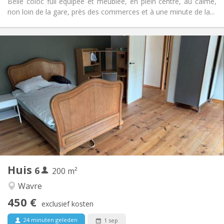
Belle coloc full équipée et meublée, en plein centre, au calme,
non loin de la gare, près des commerces et à une minute de la...
Praktische Informatie
450 € (75 €/pers.)
Huur:
75 € (13 €/pers.)
Kosten:
12 maanden
Duur:
Toegelaten
Domiciliëring:
Inrichting
Gemeenschappelijk
Badkamer:
Gemeenschappelijk
Keuken:
2
200 m
Oppervlakte:
1
Private kamers:
Huis
6
Andere
200 m²
Hartelijk
Sfeer:
Wavre
Nee
Toegang voor PBM:
450 €
Rookvrij
Roker:
exclusief kosten
Nee
Huisdieren:
24 minuten geleden
1 sep