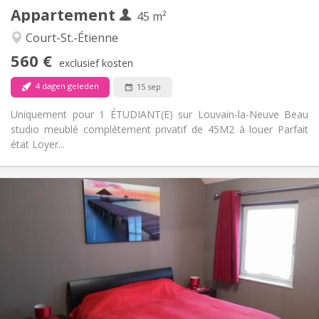
Appartement
Andere
45 m²
Ernstig
Sfeer:
Court-St.-Étienne
Nee
Toegang voor PBM:
560 €
Rookvrij
Roker:
exclusief kosten
Nee
Huisdieren:
4 dagen geleden
15 sep
Uniquement pour 1 ÉTUDIANT(E) sur Louvain-la-Neuve Beau
studio meublé complètement privatif de 45M2 à louer Parfait
état Loyer...
Praktische Informatie
600 €
Huur:
0 €
Kosten:
12 maanden, 11 maanden, 10 maanden, 5-6
Duur:
maanden, 3-4 maanden, zomervakantie, per maand,
wekelijks, dagelijks
Nee
Domiciliëring:
Inrichting