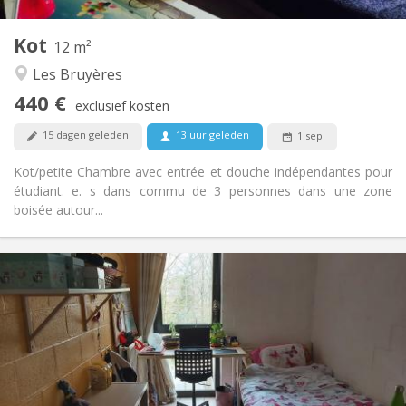
1
Private kamers:
Kot
Andere
12 m²
Gemeenschappelijk, rustig, hartelijk
Sfeer:
Les Bruyères
Nee
Toegang voor PBM:
440 €
Rookvrij
Roker:
exclusief kosten
Nee
Huisdieren:
15 dagen geleden
13 uur geleden
1 sep
Kot/petite Chambre avec entrée et douche indépendantes pour
étudiant. e. s dans commu de 3 personnes dans une zone
boisée autour...
Praktische Informatie
400 €
Huur:
100 €
Kosten:
12 maanden
Duur:
Nee
Domiciliëring:
Inrichting