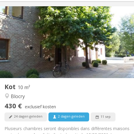
Praktische Informatie
430 €
Huur:
110 €
Kosten:
12 maanden
Duur:
Nee
Domiciliëring:
Inrichting
Gemeenschappelijk
Badkamer:
Gemeenschappelijk
Keuken:
2
10 m
Oppervlakte:
1
Private kamers:
Kot
Andere
10 m²
Rustig, hartelijk
Sfeer:
Blocry
Nee
Toegang voor PBM:
430 €
Rookvrij
Roker:
exclusief kosten
Nee
Huisdieren:
24 dagen geleden
2 dagen geleden
11 sep
Plusieurs chambres seront disponibles dans différentes maisons