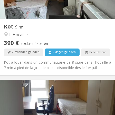
Gemeenschappelijk
Badkamer:
Gemeenschappelijk
Keuken:
2
9 m
Oppervlakte:
1
Private kamers:
Kot
Andere
9 m²
Hartelijk, gemeenschappelijk, ernstig
Sfeer:
L'Hocaille
Nee
Toegang voor PBM:
390 €
Rookvrij
Roker:
exclusief kosten
Nee
Huisdieren:
2 maanden geleden
2 dagen geleden
Beschikbaar
Kot à louer dans un communautaire de 8 situé dans l'hocaille à
7 min à pied de la grande place. disponible dès le 1er juillet...
Praktische Informatie
280 €
Huur:
10 €
Kosten:
Zomervakantie, per maand
Duur:
Nee
Domiciliëring: