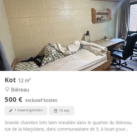
Praktische Informatie
500 €
Huur:
0 €
Kosten:
12 maanden
Duur:
Nee
Domiciliëring:
Inrichting
Gemeenschappelijk
Badkamer:
Gemeenschappelijk
Keuken:
2
12 m
Oppervlakte:
1
Private kamers:
Kot
Andere
12 m²
Rustig, ernstig
Sfeer:
Biéreau
Nee
Toegang voor PBM:
500 €
Rookvrij
Roker:
exclusief kosten
Nee
Huisdieren:
1 maand geleden
15 sep
Grande chambre très bien meublée dans le quartier du Biéreau,
rue de la Marjolaine, dans communautaire de 5, à louer pour...