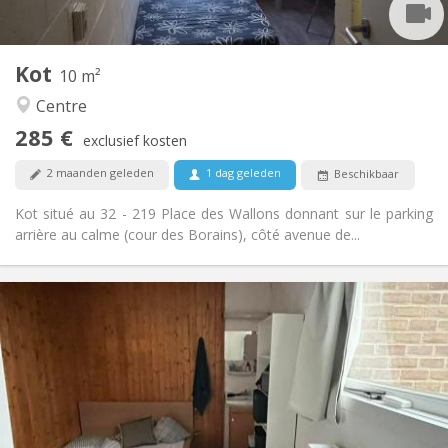
2
10 m
Oppervlakte:
1
Private kamers:
Kot
Andere
10 m²
Gemeenschappelijk, ernstig
Sfeer:
Centre
Nee
Toegang voor PBM:
285 €
Rookvrij
Roker:
exclusief kosten
Nee
Huisdieren:
2 maanden geleden
1 dag geleden
Beschikbaar
Kot situé au 32 - 219 Place des Wallons donnant sur le parking
arrière au calme (cour des Borains), côté avenue de...
Praktische Informatie
390 €
Huur:
62 €
Kosten:
Zomervakantie
Duur:
Nee
Domiciliëring:
Inrichting