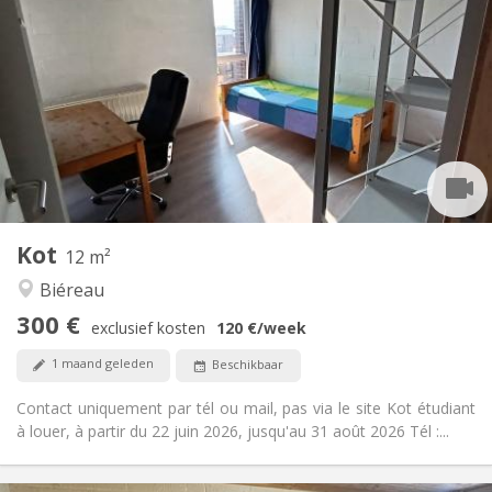
300 €
Huur:
75 €
Kosten:
Zomervakantie, per maand, wekelijks
Duur:
Nee
Domiciliëring:
Inrichting
Privaat
Badkamer:
Gemeenschappelijk
Keuken:
2
12 m
Oppervlakte:
1
Private kamers:
Kot
Andere
12 m²
Ernstig, gemeenschappelijk, hartelijk
Sfeer:
Biéreau
Nee
Toegang voor PBM:
300 €
Rookvrij
Roker:
exclusief kosten
120 €
/week
Nee
Huisdieren:
1 maand geleden
Beschikbaar
Contact uniquement par tél ou mail, pas via le site Kot étudiant
à louer, à partir du 22 juin 2026, jusqu'au 31 août 2026 Tél :...