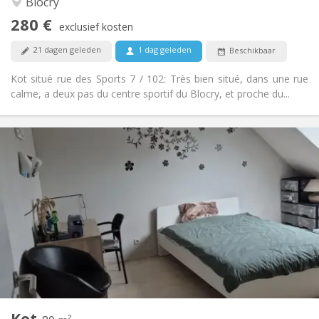
Blocry
Nee
Toegang voor PBM:
280 €
Rookvrij
Roker:
exclusief kosten
Nee
Huisdieren:
21 dagen geleden
1 dag geleden
Beschikbaar
Kot situé rue des Sports 7 / 102: Très bien situé, dans une rue
calme, a deux pas du centre sportif du Blocry, et proche du...
Praktische Informatie
500 €
Huur:
50 €
Kosten:
12 maanden
Duur:
Toegelaten
Domiciliëring:
Inrichting
Gemeenschappelijk
Badkamer:
Gemeenschappelijk
Keuken:
2
80 m
Oppervlakte:
1
Private kamers:
Kot