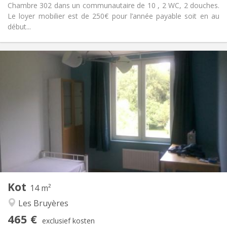
Chambre 302 dans un communautaire de 10 , 2 WC, 2 douches.
Le loyer mobilier est de 250€ pour l’année payable soit en au
début...
Praktische Informatie
465 €
Huur:
85 €
Kosten:
10 maanden
Duur:
Nee
Domiciliëring:
Inrichting
Gemeenschappelijk
Badkamer:
Gemeenschappelijk
Keuken:
2
14 m
Oppervlakte:
1
Private kamers:
Kot
Andere
14 m²
Hartelijk, ernstig, rustig
Sfeer:
Les Bruyères
Nee
Toegang voor PBM:
465 €
Rookvrij
Roker:
exclusief kosten