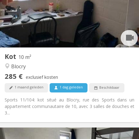
Zomervakantie
Duur:
Nee
Domiciliëring:
Inrichting
Gemeenschappelijk
Badkamer:
Gemeenschappelijk
Keuken:
2
10 m
Oppervlakte:
2
Private kamers:
Kot
Andere
10 m²
Ernstig, gemeenschappelijk
Sfeer:
Blocry
Nee
Toegang voor PBM:
285 €
Rookvrij
Roker:
exclusief kosten
Nee
Huisdieren:
1 maand geleden
1 dag geleden
Beschikbaar
Sports 11/104: kot situé au Blocry, rue des Sports dans un
appartement communautaire de 10, avec 3 salles de douches et
3...
Praktische Informatie