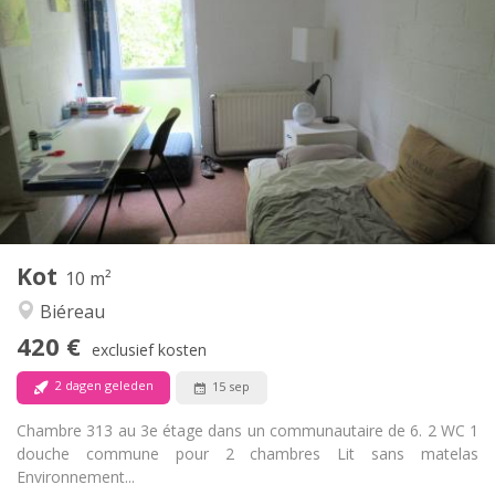
Praktische Informatie
420 €
Huur:
80 €
Kosten:
12 maanden
Duur:
Nee
Domiciliëring:
Inrichting
Gemeenschappelijk
Badkamer:
Gemeenschappelijk
Keuken:
2
10 m
Oppervlakte:
1
Private kamers:
Kot
Andere
10 m²
Rustig
Sfeer:
Biéreau
Nee
Toegang voor PBM:
420 €
Rookvrij
Roker:
exclusief kosten
Nee
Huisdieren:
2 dagen geleden
15 sep
Chambre 313 au 3e étage dans un communautaire de 6. 2 WC 1
douche commune pour 2 chambres Lit sans matelas
Environnement...