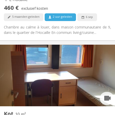
Nee
Toegang voor PBM:
460 €
Rookvrij
Roker:
exclusief kosten
Nee
Huisdieren:
5 maanden geleden
2 uur geleden
6 sep
Chambre au calme à louer, dans maison communautaire de 9,
dans le quartier de l'Hocaille En commun: living/cuisine...
Praktische Informatie
370 €
Huur:
5 €
Kosten:
Zomervakantie
Duur:
Nee
Domiciliëring:
Inrichting
Gemeenschappelijk
Badkamer:
Gemeenschappelijk
Keuken:
2
10 m
Oppervlakte:
1
Private kamers:
Kot
Andere
10 m²