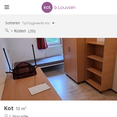
Sorteren
Tijd bijgewerkt Asc
Koten
(20)
Praktische Informatie
460 €
Huur:
70 €
Kosten:
12 maanden
Duur:
Nee
Domiciliëring:
Inrichting
Gemeenschappelijk
Badkamer:
Gemeenschappelijk
Keuken:
2
10 m
Oppervlakte:
1
Private kamers:
Kot
Andere
10 m²
Rustig, hartelijk
Sfeer:
L'Hocaille