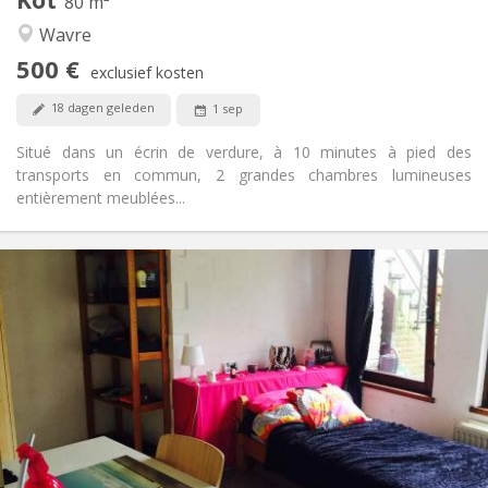
Andere
80 m²
Rustig
Sfeer:
Wavre
Nee
Toegang voor PBM:
500 €
Rookvrij
Roker:
exclusief kosten
Toegestaan
Huisdieren:
18 dagen geleden
1 sep
Situé dans un écrin de verdure, à 10 minutes à pied des
transports en commun, 2 grandes chambres lumineuses
entièrement meublées...
Praktische Informatie
440 €
Huur:
60 €
Kosten:
12 maanden
Duur:
Nee
Domiciliëring:
Inrichting
Privaat
Badkamer:
Gemeenschappelijk
Keuken:
2
12 m
Oppervlakte: