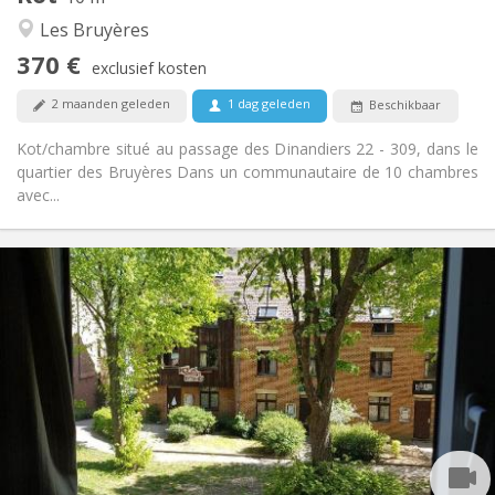
Rustig, gemeenschappelijk, ernstig, hartelijk
Sfeer:
Les Bruyères
Nee
Toegang voor PBM:
370 €
Rookvrij
Roker:
exclusief kosten
Nee
Huisdieren:
2 maanden geleden
1 dag geleden
Beschikbaar
Kot/chambre situé au passage des Dinandiers 22 - 309, dans le
quartier des Bruyères Dans un communautaire de 10 chambres
avec...
Praktische Informatie
350 €
Huur:
10 €
Kosten:
Zomervakantie, per maand
Duur:
Nee
Domiciliëring:
Inrichting
Gemeenschappelijk
Badkamer:
Gemeenschappelijk
Keuken:
2
12 m
Oppervlakte: