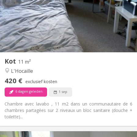
110 €
Kosten:
12 maanden
Duur:
Nee
Domiciliëring:
Inrichting
Gemeenschappelijk
Badkamer:
Gemeenschappelijk
Keuken:
2
11 m
Oppervlakte:
1
Private kamers:
Kot
Andere
11 m²
Gemeenschappelijk
Sfeer:
L'Hocaille
Nee
Toegang voor PBM:
420 €
Rookvrij
Roker:
exclusief kosten
Nee
Huisdieren:
6 dagen geleden
1 sep
Chambre avec lavabo , 11 m2 dans un communautaire de 6
chambres partagées sur 2 niveaux un bloc sanitaire (douche +
toilette)...