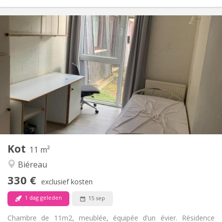
Praktische Informatie
330 €
Huur:
120 €
Kosten:
12 maanden
Duur:
Nee
Domiciliëring:
Inrichting
Gemeenschappelijk
Badkamer:
Gemeenschappelijk
Keuken:
2
11 m
Oppervlakte:
1
Private kamers:
Kot
Andere
11 m²
Gemeenschappelijk, ernstig
Sfeer:
Biéreau
Nee
Toegang voor PBM:
330 €
Rookvrij
Roker:
exclusief kosten
Nee
Huisdieren:
1 dag geleden
15 sep
Chambre de 11m2, meublée, équipée d’un évier. Résidence