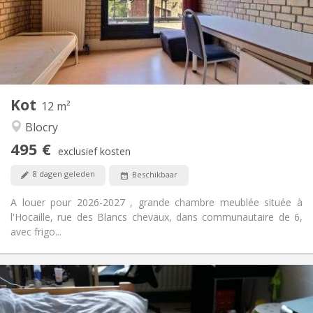
Inrichting
Gemeenschappelijk
Badkamer:
Gemeenschappelijk
Keuken:
2
12 m
Oppervlakte:
1
Private kamers:
Kot
Andere
12 m²
Ernstig
Sfeer:
Blocry
Nee
Toegang voor PBM:
495 €
Rookvrij
Roker:
exclusief kosten
Nee
Huisdieren:
8 dagen geleden
Beschikbaar
A louer pour 2026-2027 , grande chambre meublée située à
l'Hocaille, rue des Blancs chevaux, dans communautaire de 6,
avec frigo...
Praktische Informatie
420 €
Huur: