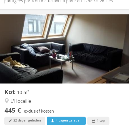
partagées par 4 ou 6 étudiants à partir du 12/09/2026. Les...
Praktische Informatie
445 €
Huur:
55 €
Kosten:
12 maanden
Duur:
Toegelaten
Domiciliëring:
Inrichting
Gemeenschappelijk
Badkamer:
Gemeenschappelijk
Keuken:
2
10 m
Oppervlakte:
1
Private kamers:
Kot
Andere
10 m²
Gemeenschappelijk
Sfeer:
L'Hocaille
Nee
Toegang voor PBM:
445 €
Rookvrij
Roker:
exclusief kosten
Nee
Huisdieren:
22 dagen geleden
4 dagen geleden
1 sep