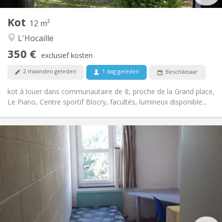
1
Private kamers:
Kot
Andere
12 m²
Gemeenschappelijk, ernstig
Sfeer:
L'Hocaille
Nee
Toegang voor PBM:
350 €
Rookvrij
Roker:
exclusief kosten
Nee
Huisdieren:
2 maanden geleden
1 dag geleden
Beschikbaar
kot à louer dans communautaire de 8, proche de la Grand place,
Le Piano, Centre sportif Blocry, facultés, lumineux disponible...
Praktische Informatie
285 €
Huur:
10 €
Kosten:
Zomervakantie, per maand
Duur:
Nee
Domiciliëring:
Inrichting
Gemeenschappelijk
Badkamer:
Gemeenschappelijk
Keuken: