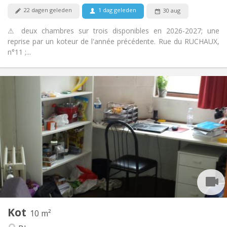
Nee
Huisdieren:
22 dagen geleden
1 dag geleden
30 aug
⚠ deux chambres sur trois disponibles en 2026-2027; une
reprise par un koteur de l'année précédente. Rue du RUCHAUX,
n°11 ;...
Praktische Informatie
280 €
Huur:
10 €
Kosten:
Zomervakantie
Duur:
Nee
Domiciliëring:
Inrichting
Gemeenschappelijk
Badkamer:
Gemeenschappelijk
Keuken:
2
10 m
Oppervlakte:
2
Private kamers:
Kot
Andere
10 m²
Ernstig, gemeenschappelijk
Sfeer: