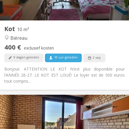
Gemeenschappelijk
Badkamer:
Gemeenschappelijk
Keuken:
2
10 m
Oppervlakte:
1
Private kamers:
Kot
Andere
10 m²
Ernstig, gemeenschappelijk, rustig
Sfeer:
Biéreau
Nee
Toegang voor PBM:
400 €
Rookvrij
Roker:
exclusief kosten
Nee
Huisdieren:
9 dagen geleden
10 uur geleden
2 sep
Bonjour. ATTENTION LE KOT N’est plus disponible pour
l’ANNÉE 26-27. LE KOT EST LOUÉ! Le loyer est de 500 euros
tout compris...
Praktische Informatie
495 €
Huur:
0 €
Kosten:
12 maanden
Duur:
Met voorwaarden
Domiciliëring: