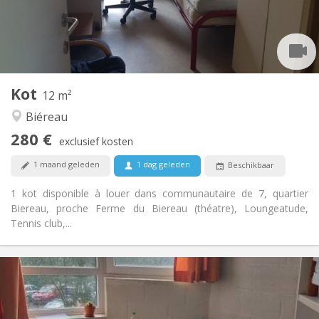
Inrichting
Gemeenschappelijk
Badkamer:
Gemeenschappelijk
Keuken:
2
12 m
Oppervlakte:
1
Private kamers:
Kot
Andere
12 m²
Ernstig, rustig, gemeenschappelijk
Sfeer:
Biéreau
Nee
Toegang voor PBM:
280 €
Rookvrij
Roker:
exclusief kosten
Nee
Huisdieren:
1 maand geleden
1 dag geleden
Beschikbaar
1 kot disponible à louer dans communautaire de 7, quartier
Biereau, proche Ferme du Biereau (théatre), Loungeatude,
Tennis club,...
Praktische Informatie
285 €
Huur:
5 €
Kosten: