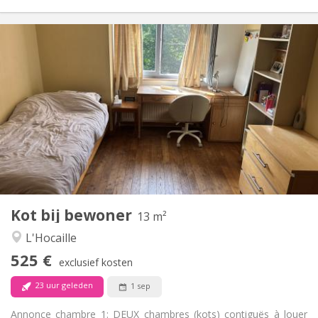
Praktische Informatie
525 €
Huur:
95 €
Kosten:
12 maanden
Duur:
Nee
Domiciliëring:
Inrichting
Gemeenschappelijk
Badkamer:
Gemeenschappelijk
Keuken:
2
13 m
Oppervlakte:
3
Private kamers:
Kot bij bewoner
Andere
13 m²
Rustig, ernstig, hartelijk, gemeenschappelijk
Sfeer:
L'Hocaille
Nee
Toegang voor PBM:
525 €
Rookvrij
Roker:
exclusief kosten
Nee
Huisdieren:
23 uur geleden
1 sep
Annonce chambre 1: DEUX chambres (kots) contiguës à louer