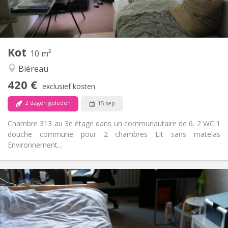
Gemeenschappelijk
Badkamer:
Gemeenschappelijk
Keuken:
2
10 m
Oppervlakte:
1
Private kamers:
Kot
Andere
10 m²
Rustig
Sfeer:
Biéreau
Nee
Toegang voor PBM:
420 €
Rookvrij
Roker:
exclusief kosten
Nee
Huisdieren:
2 dagen geleden
15 sep
Chambre 313 au 3e étage dans un communautaire de 6. 2 WC 1
douche commune pour 2 chambres Lit sans matelas
Environnement...
Praktische Informatie
420 €
Huur:
110 €
Kosten:
12 maanden
Duur:
Nee
Domiciliëring: