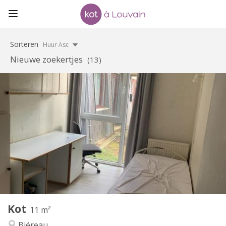
Sorteren
Huur Asc
Nieuwe zoekertjes
(13)
Praktische Informatie
330 €
Huur:
120 €
Kosten:
12 maanden
Duur:
Nee
Domiciliëring:
Inrichting
Gemeenschappelijk
Badkamer:
Gemeenschappelijk
Keuken:
2
11 m
Oppervlakte:
1
Private kamers:
Kot
Andere
11 m²
Ernstig, gemeenschappelijk
Sfeer:
Biéreau