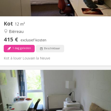
Gemeenschappelijk
Keuken:
2
12 m
Oppervlakte:
1
Private kamers:
Kot
Andere
12 m²
Gemeenschappelijk
Sfeer:
Biéreau
Nee
Toegang voor PBM:
415 €
Rookvrij
Roker:
exclusief kosten
Nee
Huisdieren:
1 dag geleden
Beschikbaar
Kot à louer Louvain la Neuve
Praktische Informatie
420 €
Huur:
80 €
Kosten:
12 maanden
Duur:
Nee
Domiciliëring:
Inrichting