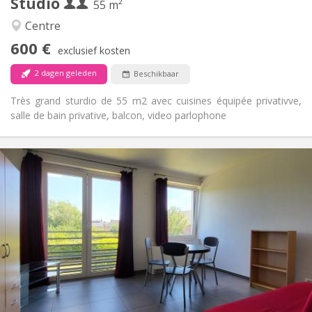
Studio
Andere
55 m²
Rustig, ernstig
Sfeer:
Centre
Ja
Toegang voor PBM:
600 €
Rookvrij
Roker:
exclusief kosten
Nee
Huisdieren:
2 dagen geleden
Beschikbaar
Très grand sturdio de 55 m2 avec cuisines équipée privativve,
salle de bain privative, balcon, video parlophone
Praktische Informatie
620 €
Huur:
150 €
Kosten:
12 maanden
Duur:
Nee
Domiciliëring:
Inrichting
Privaat
Badkamer:
Privé (aparte kamer)
Keuken:
2
30 m
Oppervlakte:
3
Private kamers: