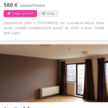
Nee
Toegang voor PBM:
560 €
Rookvrij
Roker:
exclusief kosten
Nee
Huisdieren:
2 dagen geleden
15 sep
Uniquement pour 1 ÉTUDIANT(E) sur Louvain-la-Neuve Beau
studio meublé complètement privatif de 45M2 à louer Parfait
état Loyer...
Praktische Informatie
600 € (300 €/pers.)
Huur:
70 € (35 €/pers.)
Kosten:
12 maanden
Duur:
Toegelaten
Domiciliëring:
Inrichting
Privaat
Badkamer:
Privé (aparte kamer)
Keuken:
2
55 m
Oppervlakte:
3
Private kamers: