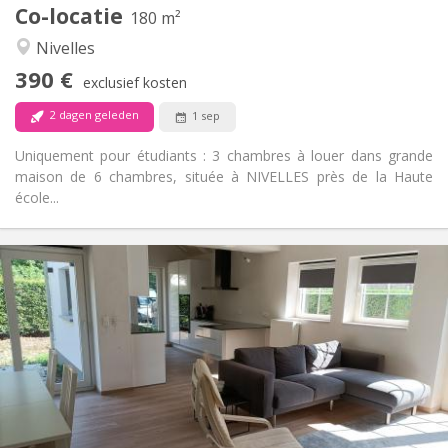
Co-locatie
Andere
180 m²
Rustig
Sfeer:
Nivelles
Nee
Toegang voor PBM:
390 €
Rookvrij
Roker:
exclusief kosten
Nee
Huisdieren:
2 dagen geleden
1 sep
Uniquement pour étudiants : 3 chambres à louer dans grande
maison de 6 chambres, située à NIVELLES près de la Haute
école...
Praktische Informatie
400 €
Huur:
80 €
Kosten:
12 maanden, 10 maanden
Duur:
Nee
Domiciliëring:
Inrichting
Gemeenschappelijk
Badkamer:
Gemeenschappelijk
Keuken: