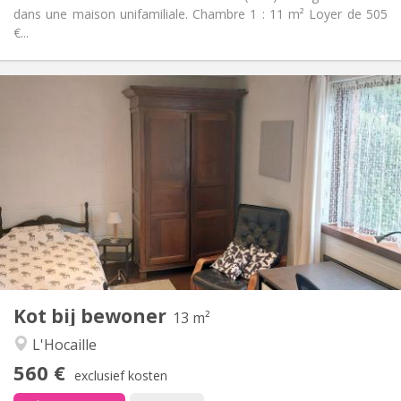
dans une maison unifamiliale. Chambre 1 : 11 m² Loyer de 505
€...
Praktische Informatie
560 €
Huur:
60 €
Kosten:
10 maanden
Duur:
Met voorwaarden
Domiciliëring:
Inrichting
Gemeenschappelijk
Badkamer:
Gemeenschappelijk
Keuken:
2
13 m
Oppervlakte:
1
Private kamers:
Kot bij bewoner
Andere
13 m²
Rustig
Sfeer:
L'Hocaille
Nee
Toegang voor PBM:
560 €
Rookvrij
Roker:
exclusief kosten
Nee
Huisdieren: