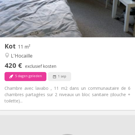
Inrichting
Gemeenschappelijk
Badkamer:
Gemeenschappelijk
Keuken:
2
11 m
Oppervlakte:
1
Private kamers:
Kot
Andere
11 m²
Gemeenschappelijk
Sfeer:
L'Hocaille
Nee
Toegang voor PBM:
420 €
Rookvrij
Roker:
exclusief kosten
Nee
Huisdieren:
5 dagen geleden
1 sep
Chambre avec lavabo , 11 m2 dans un communautaire de 6
chambres partagées sur 2 niveaux un bloc sanitaire (douche +
toilette)...
Praktische Informatie
420 €
Huur: