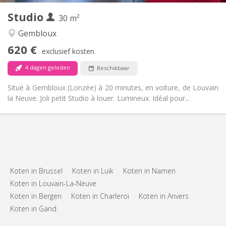
Studio
Andere
30 m²
Rustig
Sfeer:
Gembloux
Nee
Toegang voor PBM:
620 €
Rookvrij
Roker:
exclusief kosten
Nee
Huisdieren:
4 dagen geleden
Beschikbaar
Situé à Gembloux (Lonzée) à 20 minutes, en voiture, de Louvain
la Neuve. Joli petit Studio à louer. Lumineux. Idéal pour...
Koten in Brussel
Koten in Luik
Koten in Namen
Koten in Louvain-La-Neuve
Koten in Bergen
Koten in Charleroi
Koten in Anvers
Koten in Gand