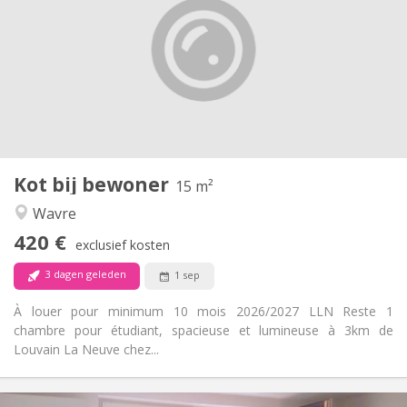
125 €
Kosten:
10 maanden
Duur:
Toegelaten
Domiciliëring:
Inrichting
Gemeenschappelijk
Badkamer:
Gemeenschappelijk
Keuken:
2
15 m
Oppervlakte:
1
Private kamers:
Kot bij bewoner
Andere
15 m²
Rustig
Sfeer:
Wavre
Ja
Toegang voor PBM:
420 €
Rookvrij
Roker:
exclusief kosten
Nee
Huisdieren:
3 dagen geleden
1 sep
À louer pour minimum 10 mois 2026/2027 LLN Reste 1
chambre pour étudiant, spacieuse et lumineuse à 3km de
Louvain La Neuve chez...