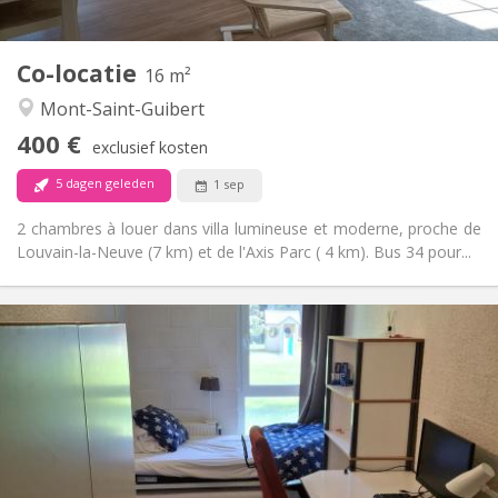
2
16 m
Oppervlakte:
1
Private kamers:
Co-locatie
Andere
16 m²
Rustig
Sfeer:
Mont-Saint-Guibert
Nee
Toegang voor PBM:
400 €
Rookvrij
Roker:
exclusief kosten
Nee
Huisdieren:
5 dagen geleden
1 sep
2 chambres à louer dans villa lumineuse et moderne, proche de
Louvain-la-Neuve (7 km) et de l'Axis Parc ( 4 km). Bus 34 pour...
Praktische Informatie
415 €
Huur:
200 €
Kosten:
12 maanden
Duur:
Met voorwaarden
Domiciliëring:
Inrichting
Privaat
Badkamer: