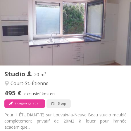
Praktische Informatie
495 €
Huur:
100 €
Kosten:
12 maanden
Duur:
Nee
Domiciliëring:
Inrichting
Privaat
Badkamer:
in de kamer
Keuken:
2
20 m
Oppervlakte:
1
Private kamers:
Studio
Andere
20 m²
Rustig
Sfeer:
Court-St.-Étienne
Nee
Toegang voor PBM:
495 €
Rookvrij
Roker:
exclusief kosten
Nee
Huisdieren:
2 dagen geleden
15 sep
Pour 1 ÉTUDIANT(E) sur Louvain-la-Neuve Beau studio meublé
complètement privatif de 20M2 à louer pour l’année
académique...