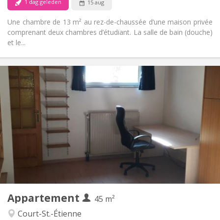
1 dag geleden
15 aug
Une chambre de 13 m² au rez-de-chaussée d’une maison privée
comprenant deux chambres d’étudiant. La salle de bain (douche)
et le...
Praktische Informatie
560 €
Huur:
100 €
Kosten:
12 maanden
Duur:
Nee
Domiciliëring:
Inrichting
Privaat
Badkamer:
Privé (aparte kamer)
Keuken:
2
45 m
Oppervlakte:
3
Private kamers:
Appartement
Andere
45 m²
Ernstig
Sfeer:
Court-St.-Étienne