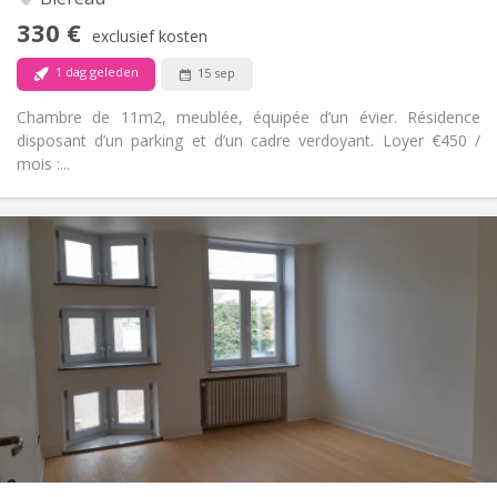
Nee
Toegang voor PBM:
330 €
Rookvrij
Roker:
exclusief kosten
Nee
Huisdieren:
1 dag geleden
15 sep
Chambre de 11m2, meublée, équipée d’un évier. Résidence
disposant d’un parking et d’un cadre verdoyant. Loyer €450 /
mois :...
Praktische Informatie
390 €
Huur:
75 €
Kosten:
12 maanden
Duur:
Met voorwaarden
Domiciliëring:
Inrichting
Gemeenschappelijk
Badkamer:
Gemeenschappelijk
Keuken:
2
180 m
Oppervlakte:
1
Private kamers: