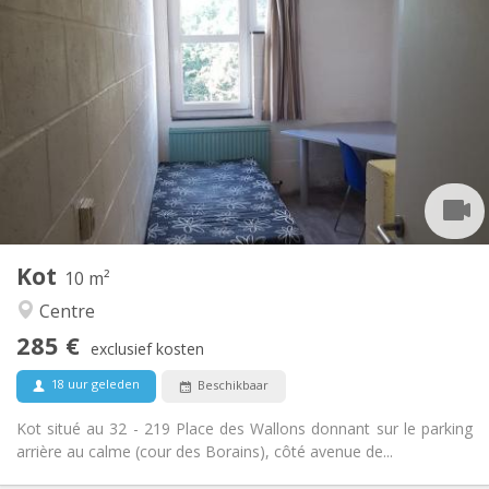
Praktische Informatie
285 €
Huur:
10 €
Kosten:
Zomervakantie, per maand
Duur:
Nee
Domiciliëring:
Inrichting
Gemeenschappelijk
Badkamer:
Gemeenschappelijk
Keuken:
2
10 m
Oppervlakte:
1
Private kamers:
Kot
Andere
10 m²
Ernstig, gemeenschappelijk
Sfeer:
Centre
Nee
Toegang voor PBM:
285 €
Rookvrij
Roker:
exclusief kosten
Nee
Huisdieren:
18 uur geleden
Beschikbaar
Kot situé au 32 - 219 Place des Wallons donnant sur le parking
arrière au calme (cour des Borains), côté avenue de...