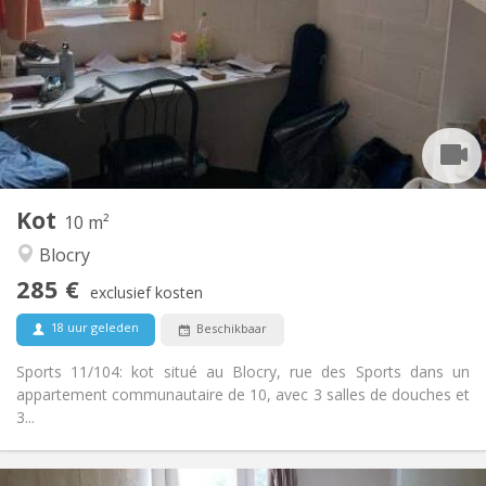
5 €
Kosten:
Zomervakantie
Duur:
Nee
Domiciliëring:
Inrichting
Gemeenschappelijk
Badkamer:
Gemeenschappelijk
Keuken:
2
10 m
Oppervlakte:
2
Private kamers:
Kot
Andere
10 m²
Ernstig, gemeenschappelijk
Sfeer:
Blocry
Nee
Toegang voor PBM:
285 €
Rookvrij
Roker:
exclusief kosten
Nee
Huisdieren:
18 uur geleden
Beschikbaar
Sports 11/104: kot situé au Blocry, rue des Sports dans un
appartement communautaire de 10, avec 3 salles de douches et
3...