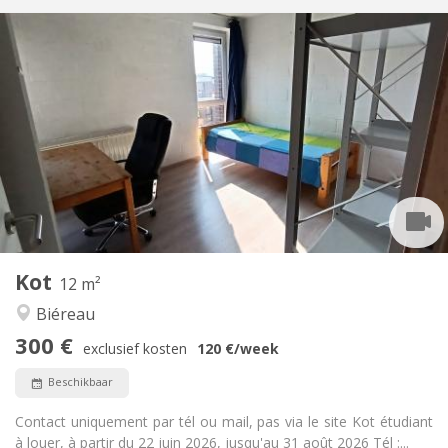
Praktische Informatie
300 €
Huur:
75 €
Kosten:
Zomervakantie, per maand, wekelijks
Duur:
Nee
Domiciliëring:
Inrichting
Privaat
Badkamer:
Gemeenschappelijk
Keuken:
2
12 m
Oppervlakte:
1
Private kamers:
Kot
Andere
12 m²
Gemeenschappelijk, ernstig, hartelijk
Sfeer:
Biéreau
Nee
Toegang voor PBM:
300 €
Rookvrij
Roker:
exclusief kosten
120 €
/week
Nee
Huisdieren:
Beschikbaar
Contact uniquement par tél ou mail, pas via le site Kot étudiant
à louer, à partir du 22 juin 2026, jusqu'au 31 août 2026 Tél :...