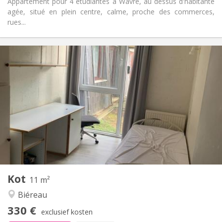
Appartement pour 4 étudiantes à Wavre, au dessus d'habitante
agée, situé en plein centre, calme, proche des commerces,
rues...
Praktische Informatie
330 €
Huur:
120 €
Kosten:
12 maanden
Duur:
Nee
Domiciliëring:
Inrichting
Gemeenschappelijk
Badkamer:
Gemeenschappelijk
Keuken:
2
11 m
Oppervlakte:
1
Private kamers:
Kot
Andere
11 m²
Ernstig, gemeenschappelijk
Sfeer:
Biéreau
Nee
Toegang voor PBM:
330 €
Rookvrij
Roker:
exclusief kosten
Nee
Huisdieren: