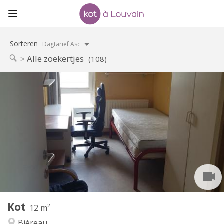
Sorteren
Dagtarief Asc
Alle zoekertjes
(108)
Praktische Informatie
280 €
Huur:
10 €
Kosten:
Zomervakantie, per maand
Duur:
Nee
Domiciliëring:
Inrichting
Gemeenschappelijk
Badkamer:
Gemeenschappelijk
Keuken:
2
12 m
Oppervlakte:
1
Private kamers:
Kot
Andere
12 m²
Gemeenschappelijk, rustig, ernstig
Sfeer:
Biéreau