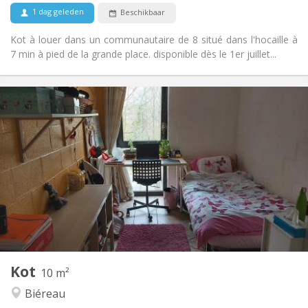
Nee
Huisdieren:
1 dag geleden
Beschikbaar
Kot à louer dans un communautaire de 8 situé dans l'hocaille à
7 min à pied de la grande place. disponible dès le 1er juillet...
Praktische Informatie
400 €
Huur:
100 €
Kosten:
12 maanden
Duur:
Nee
Domiciliëring:
Inrichting
Gemeenschappelijk
Badkamer:
Gemeenschappelijk
Keuken:
2
10 m
Oppervlakte:
1
Private kamers:
Kot
Andere
10 m²
Gemeenschappelijk, ernstig, rustig
Sfeer:
Biéreau
Nee
Toegang voor PBM: