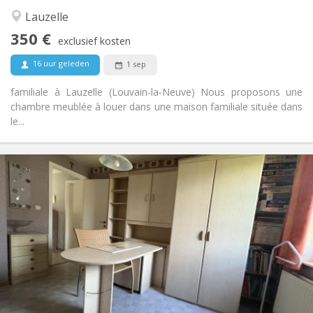
Ernstig, rustig
Sfeer:
Lauzelle
Nee
Toegang voor PBM:
350 €
Rookvrij
Roker:
exclusief kosten
Nee
Huisdieren:
16 uur geleden
1 sep
familiale à Lauzelle (Louvain-la-Neuve) Nous proposons une
chambre meublée à louer dans une maison familiale située dans
le...
Praktische Informatie
350 €
Huur:
50 €
Kosten:
12 maanden, 10 maanden
Duur:
Nee
Domiciliëring:
Inrichting
Gemeenschappelijk
Badkamer:
Gemeenschappelijk
Keuken:
2
60 m
Oppervlakte: