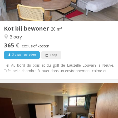
Gemeenschappelijk
Badkamer:
in de kamer
Keuken:
2
20 m
Oppervlakte:
1
Private kamers:
Kot bij bewoner
Andere
20 m²
Rustig
Sfeer:
Blocry
Nee
Toegang voor PBM:
365 €
Rookvrij
Roker:
exclusief kosten
Nee
Huisdieren:
3 dagen geleden
1 sep
Tel Au bord du bois et du golf de Lauzelle Louvain la Neuve.
Très belle chambre à louer dans un environnement calme et...
Praktische Informatie
370 €
Huur:
20 €
Kosten:
10 maanden
Duur:
Nee
Domiciliëring: