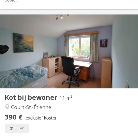
Praktische Informatie
390 €
Huur:
70 €
Kosten:
10 maanden, 5-6 maanden, 3-4 maanden, per maand
Duur:
Nee
Domiciliëring:
Inrichting
Gemeenschappelijk
Badkamer:
Gemeenschappelijk
Keuken:
2
11 m
Oppervlakte:
1
Private kamers:
Kot bij bewoner
Andere
11 m²
Hartelijk, rustig, ernstig
Sfeer:
Court-St.-Étienne
Nee
Toegang voor PBM:
390 €
Rookvrij
Roker:
exclusief kosten
Nee
Huisdieren:
30 jan