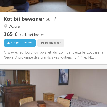
in de kamer
Keuken:
2
20 m
Oppervlakte:
1
Private kamers:
Kot bij bewoner
Andere
20 m²
Rustig
Sfeer:
Wavre
Nee
Toegang voor PBM:
365 €
Rookvrij
Roker:
exclusief kosten
Nee
Huisdieren:
3 dagen geleden
Beschikbaar
A wavre, au bord du bois et du golf de Lauzelle Louvain la
Neuve. A proximité des grands axes routiers : E 411 et N25....
Praktische Informatie
365 €
Huur:
100 €
Kosten:
12 maanden
Duur:
Nee
Domiciliëring:
Inrichting