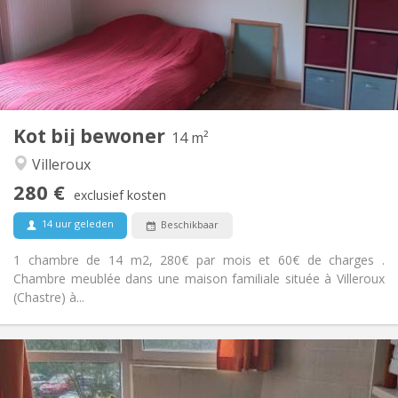
Inrichting
Gemeenschappelijk
Badkamer:
Gemeenschappelijk
Keuken:
2
14 m
Oppervlakte:
4
Private kamers:
Kot bij bewoner
Andere
14 m²
Rustig
Sfeer:
Villeroux
Nee
Toegang voor PBM:
280 €
Rookvrij
Roker:
exclusief kosten
Nee
Huisdieren:
14 uur geleden
Beschikbaar
1 chambre de 14 m2, 280€ par mois et 60€ de charges .
Chambre meublée dans une maison familiale située à Villeroux
(Chastre) à...
Praktische Informatie
285 €
Huur: