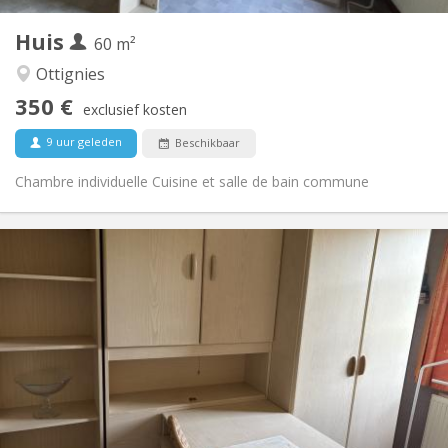
1
Private kamers:
Huis
Andere
60 m²
Gemeenschappelijk, rustig, hartelijk, ernstig
Sfeer:
Ottignies
Nee
Toegang voor PBM:
350 €
Rookvrij
Roker:
exclusief kosten
Nee
Huisdieren:
9 uur geleden
Beschikbaar
Chambre individuelle Cuisine et salle de bain commune
Praktische Informatie
350 €
Huur:
50 €
Kosten:
12 maanden, 10 maanden
Duur:
Nee
Domiciliëring:
Inrichting
Gemeenschappelijk
Badkamer:
Gemeenschappelijk
Keuken:
2
60 m
Oppervlakte: