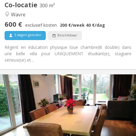
300 m
Oppervlakte:
Co-locatie
300 m²
2
Private kamers:
Wavre
Andere
600 €
Hartelijk, ernstig, gemeenschappelijk, rustig
Sfeer:
exclusief kosten
200 €
/week
40 €
/dag
Nee
Toegang voor PBM:
5 dagen geleden
Beschikbaar
Rookvrij
Roker:
Nee
Huisdieren:
Régent en éducation physique loue chambre(lit double) dans
une belle villa pour UNIQUEMENT étudiant(e), stagiaire
sérieux(se) et...
Praktische Informatie
750 €
Huur:
50 €
Kosten:
3-4 maanden, zomervakantie
Duur:
Nee
Domiciliëring:
Inrichting
Privaat
Badkamer:
Gemeenschappelijk
Keuken: