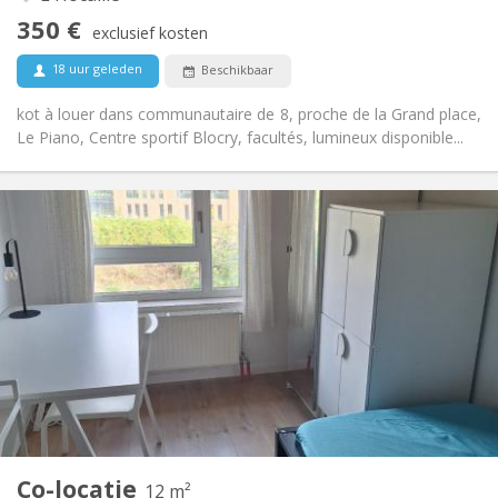
Nee
Toegang voor PBM:
350 €
Rookvrij
Roker:
exclusief kosten
Nee
Huisdieren:
18 uur geleden
Beschikbaar
kot à louer dans communautaire de 8, proche de la Grand place,
Le Piano, Centre sportif Blocry, facultés, lumineux disponible...
Praktische Informatie
350 €
Huur:
100 €
Kosten:
10 maanden, 5-6 maanden, 3-4 maanden
Duur:
Nee
Domiciliëring:
Inrichting
Gemeenschappelijk
Badkamer:
Gemeenschappelijk
Keuken:
2
12 m
Oppervlakte:
1
Private kamers:
Co-locatie
Andere
12 m²