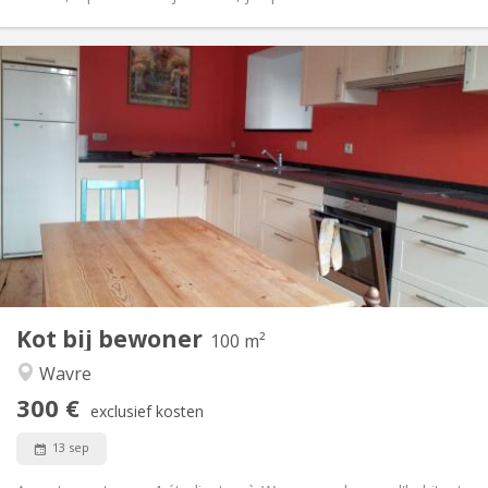
Praktische Informatie
300 €
Huur:
95 €
Kosten:
10 maanden
Duur:
Nee
Domiciliëring:
Inrichting
Gemeenschappelijk
Badkamer:
Gemeenschappelijk
Keuken:
2
100 m
Oppervlakte:
4
Private kamers:
Kot bij bewoner
Andere
100 m²
Rustig
Sfeer:
Wavre
Nee
Toegang voor PBM:
300 €
Rookvrij
Roker:
exclusief kosten
Nee
Huisdieren:
13 sep