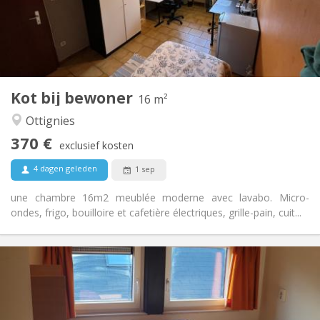
Inrichting
Gemeenschappelijk
Badkamer:
Gemeenschappelijk
Keuken:
2
16 m
Oppervlakte:
1
Private kamers:
Kot bij bewoner
Andere
16 m²
Rustig, hartelijk
Sfeer:
Ottignies
Nee
Toegang voor PBM:
370 €
Rookvrij
Roker:
exclusief kosten
Nee
Huisdieren:
4 dagen geleden
1 sep
une chambre 16m2 meublée moderne avec lavabo. Micro-
ondes, frigo, bouilloire et cafetière électriques, grille-pain, cuit...
Praktische Informatie
370 €
Huur:
5 €
Kosten:
Zomervakantie
Duur: