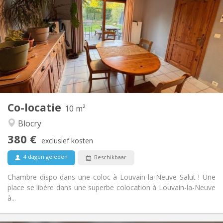
120 €
Kosten:
12 maanden
Duur:
Toegelaten
Domiciliëring:
Inrichting
Gemeenschappelijk
Badkamer:
Gemeenschappelijk
Keuken:
2
10 m
Oppervlakte:
1
Private kamers:
Co-locatie
Andere
10 m²
Rustig, ernstig, hartelijk
Sfeer:
Blocry
Nee
Toegang voor PBM:
380 €
Roken ok
Roker:
exclusief kosten
Toegestaan
Huisdieren:
4 dagen geleden
Beschikbaar
Chambre dispo dans une coloc à Louvain-la-Neuve Salut ! Une
place se libère dans une superbe colocation à Louvain-la-Neuve
à...