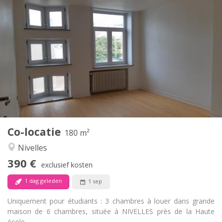
Praktische Informatie
390 €
Huur:
75 €
Kosten:
12 maanden
Duur:
Met voorwaarden
Domiciliëring:
Inrichting
Gemeenschappelijk
Badkamer:
Gemeenschappelijk
Keuken:
2
180 m
Oppervlakte:
1
Private kamers:
Co-locatie
Andere
180 m²
Rustig
Sfeer:
Nivelles
Nee
Toegang voor PBM:
390 €
Rookvrij
Roker:
exclusief kosten
Nee
Huisdieren:
1 dag geleden
1 sep
Uniquement pour étudiants : 3 chambres à louer dans grande
maison de 6 chambres, située à NIVELLES près de la Haute
école...