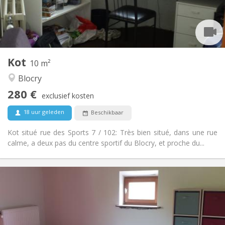
Inrichting
Gemeenschappelijk
Badkamer:
Gemeenschappelijk
Keuken:
2
10 m
Oppervlakte:
2
Private kamers:
Kot
Andere
10 m²
Gemeenschappelijk, ernstig
Sfeer:
Blocry
Nee
Toegang voor PBM:
280 €
Rookvrij
Roker:
exclusief kosten
Nee
Huisdieren:
18 uur geleden
Beschikbaar
Kot situé rue des Sports 7 / 102: Très bien situé, dans une rue
calme, a deux pas du centre sportif du Blocry, et proche du...
Praktische Informatie
280 €
Huur:
60 €
Kosten:
10 maanden
Duur:
Nee
Domiciliëring: