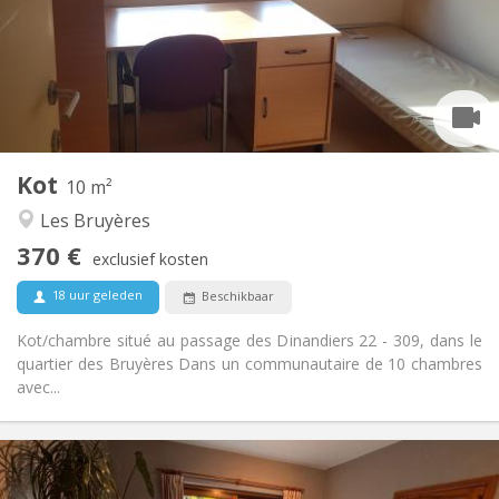
Nee
Domiciliëring:
Inrichting
Gemeenschappelijk
Badkamer:
Gemeenschappelijk
Keuken:
2
10 m
Oppervlakte:
1
Private kamers:
Kot
Andere
10 m²
Gemeenschappelijk, ernstig, hartelijk, rustig
Sfeer:
Les Bruyères
Nee
Toegang voor PBM:
370 €
Rookvrij
Roker:
exclusief kosten
Nee
Huisdieren:
18 uur geleden
Beschikbaar
Kot/chambre situé au passage des Dinandiers 22 - 309, dans le
quartier des Bruyères Dans un communautaire de 10 chambres
avec...
Praktische Informatie
380 €
Huur: