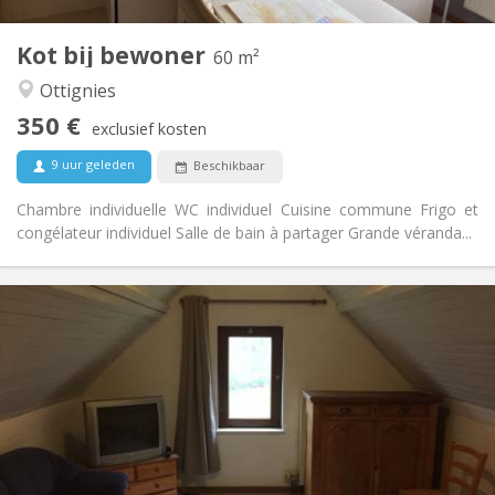
1
Private kamers:
Kot bij bewoner
Andere
60 m²
Hartelijk, ernstig, rustig
Sfeer:
Ottignies
Nee
Toegang voor PBM:
350 €
Rookvrij
Roker:
exclusief kosten
Nee
Huisdieren:
9 uur geleden
Beschikbaar
Chambre individuelle WC individuel Cuisine commune Frigo et
congélateur individuel Salle de bain à partager Grande véranda...
Praktische Informatie
365 €
Huur:
100 €
Kosten:
12 maanden
Duur:
Nee
Domiciliëring:
Inrichting
Gemeenschappelijk
Badkamer: