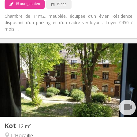
15 uur geleden
15 sep
Chambre de 11m2, meublée, équipée d’un évier. Résidence
disposant d’un parking et d’un cadre verdoyant. Loyer €450 /
mois :...
Praktische Informatie
350 €
Huur:
10 €
Kosten:
Zomervakantie, per maand
Duur:
Nee
Domiciliëring:
Inrichting
Gemeenschappelijk
Badkamer:
Gemeenschappelijk
Keuken:
2
12 m
Oppervlakte:
1
Private kamers:
Kot
Andere
12 m²
Ernstig, gemeenschappelijk
Sfeer:
L'Hocaille