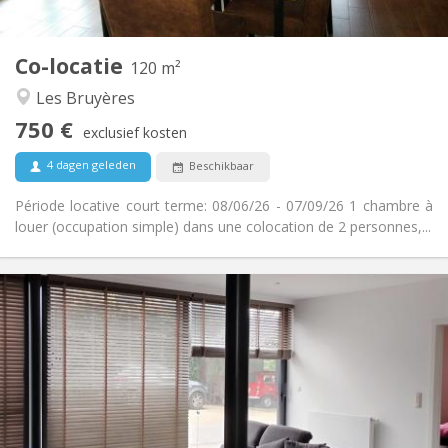
2
120 m
Oppervlakte:
2
Private kamers:
Co-locatie
Andere
120 m²
Ernstig, hartelijk, rustig
Sfeer:
Les Bruyères
Nee
Toegang voor PBM:
750 €
Rookvrij
Roker:
exclusief kosten
Nee
Huisdieren:
4 dagen geleden
Beschikbaar
Période locative court terme: 08/06/26 - 07/09/26 1 chambre à
louer (occupation simple) dans une colocation de 2 personnes,...
Praktische Informatie
950 € (475 €/pers.)
Huur:
0 € (0 €/pers.)
Kosten:
per maand, wekelijks, dagelijks
Duur:
Nee
Domiciliëring:
Inrichting
Privaat
Badkamer: