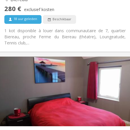
Nee
Toegang voor PBM:
280 €
Rookvrij
Roker:
exclusief kosten
Nee
Huisdieren:
18 uur geleden
Beschikbaar
1 kot disponible à louer dans communautaire de 7, quartier
Biereau, proche Ferme du Biereau (théatre), Loungeatude,
Tennis club,...
Praktische Informatie
600 €
Huur:
0 €
Kosten:
12 maanden, 11 maanden, 10 maanden, 5-6
Duur:
maanden, 3-4 maanden, zomervakantie, per maand,
wekelijks, dagelijks
Nee
Domiciliëring:
Inrichting
Privaat
Badkamer:
Gemeenschappelijk
Keuken:
2