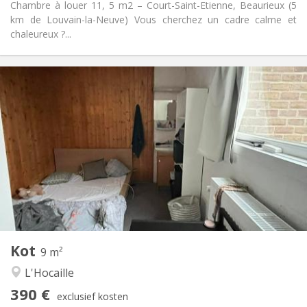
Chambre à louer 11, 5 m2 – Court-Saint-Etienne, Beaurieux (5
km de Louvain-la-Neuve) Vous cherchez un cadre calme et
chaleureux ?...
Praktische Informatie
390 €
Huur:
62 €
Kosten:
Zomervakantie
Duur:
Nee
Domiciliëring:
Inrichting
Gemeenschappelijk
Badkamer:
Gemeenschappelijk
Keuken:
2
9 m
Oppervlakte:
1
Private kamers:
Kot
Andere
9 m²
Ernstig, gemeenschappelijk, hartelijk
Sfeer:
L'Hocaille
Nee
Toegang voor PBM:
390 €
Rookvrij
Roker:
exclusief kosten