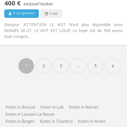
400 €
Rookvrij
Roker:
exclusief kosten
Nee
Huisdieren:
8 uur geleden
2 sep
Bonjour. ATTENTION LE KOT N’est plus disponible pour
l’ANNÉE 26-27. LE KOT EST LOUÉ! Le loyer est de 500 euros
tout compris...
›
1
2
3
...
5
Koten in Brussel
Koten in Luik
Koten in Namen
Koten in Louvain-La-Neuve
Koten in Bergen
Koten in Charleroi
Koten in Anvers