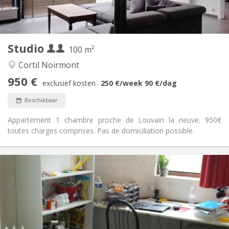
Privé (aparte kamer)
Keuken:
2
100 m
Oppervlakte:
2
Private kamers:
Studio
Andere
100 m²
Rustig
Sfeer:
Cortil Noirmont
Nee
Toegang voor PBM:
950 €
Rookvrij
Roker:
exclusief kosten
250 €
/week
90 €
/dag
Nee
Huisdieren:
Beschikbaar
Appartement 1 chambre proche de Louvain la neuve. 950€
toutes charges comprises. Pas de domiciliation possible.
Praktische Informatie
280 €
Huur:
10 €
Kosten:
Zomervakantie
Duur:
Nee
Domiciliëring: