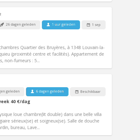
²
26 dagen geleden
1 uur geleden
1 sep
Huisdieren:
Nee
Roker:
Rookvrij
Toegang voor PBM:
Nee
hambres Quartier des Bruyères, à 1348 Louvain-la-
k
Sfeer:
Ernstig, rustig
ieu (proximité centre et facilités). Appartement de
Andere
s, non-fumeurs : 5...
Huisdieren:
Nee
gen geleden
6 dagen geleden
Beschikbaar
Roker:
Rookvrij
week
40 €
/dag
Toegang voor PBM:
Nee
rustig, hartelijk
ique loue chambre(lit double) dans une belle villa
Sfeer:
Ernstig, gemeenschappelijk,
ire sérieux(se) et soigneux(se). Salle de douche
Andere
ardin, bureau, Lave...