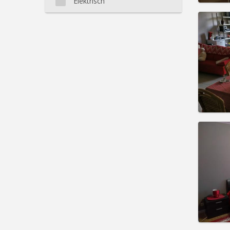
Elektrisch
Domicil
Duur:
1
Kosten
Huur:
2
Prakt
Domicil
maand,
maand
maand
Duur:
1
Kosten
Huur:
6
Prakt