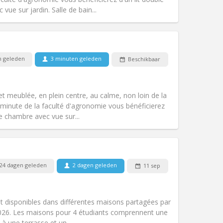
Andere
ue sur jardin. Salle de bain...
Huisdieren:
Nee
n geleden
3 minuten geleden
Beschikbaar
Roker:
Rookvrij
Toegang voor PBM:
Nee
rustig, hartelijk
 et meublée, en plein centre, au calme, non loin de la
k
Sfeer:
Ernstig, gemeenschappelijk,
minute de la faculté d'agronomie vous bénéficierez
Andere
e chambre avec vue sur...
24 dagen geleden
2 dagen geleden
11 sep
Huisdieren:
Nee
Roker:
Rookvrij
Toegang voor PBM:
Nee
t disponibles dans différentes maisons partagées par
k
Sfeer:
Hartelijk, rustig
/2026. Les maisons pour 4 étudiants comprennent une
Andere
 une terrasse et un...