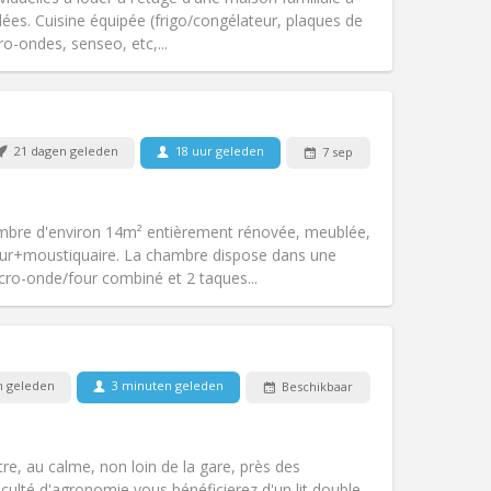
Sfeer:
Ernstig, rustig
es. Cuisine équipée (frigo/congélateur, plaques de
Andere
ro-ondes, senseo, etc,...
21 dagen geleden
18 uur geleden
7 sep
Huisdieren:
Nee
Roker:
Rookvrij
Toegang voor PBM:
Nee
mbre d'environ 14m² entièrement rénovée, meublée,
Sfeer:
Ernstig, rustig, hartelijk
ieur+moustiquaire. La chambre dispose dans une
Andere
icro-onde/four combiné et 2 taques...
Huisdieren:
Nee
n geleden
3 minuten geleden
Beschikbaar
Roker:
Rookvrij
Toegang voor PBM:
Nee
ernstig, rustig
tre, au calme, non loin de la gare, près des
k
Sfeer:
Hartelijk, gemeenschappelijk,
ulté d'agronomie vous bénéficierez d'un lit double