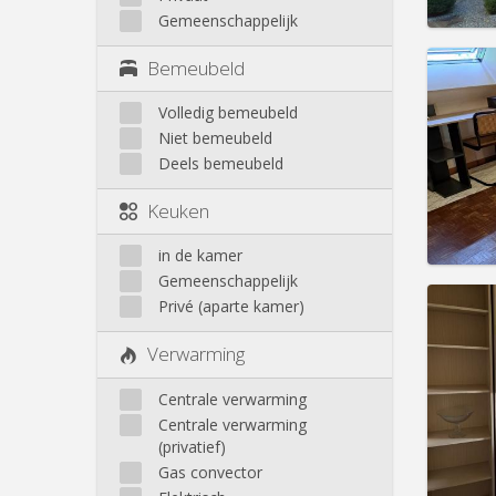
Gemeenschappelijk
Bemeubeld
Volledig bemeubeld
Domicil
Niet bemeubeld
Duur:
1
Deels bemeubeld
Kosten
Huur:
4
Keuken
Prakt
in de kamer
Gemeenschappelijk
Privé (aparte kamer)
Verwarming
Domicil
Duur:
1
Centrale verwarming
Kosten
Centrale verwarming
Huur:
3
(privatief)
Prakt
Gas convector