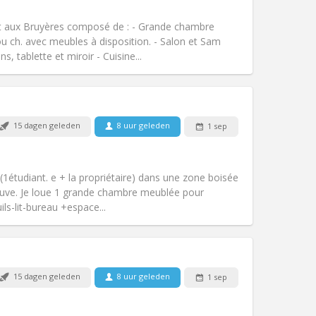
Roker:
Rookvrij
Toegang voor PBM:
Ja
t aux Bruyères composé de : - Grande chambre
Sfeer:
Hartelijk, rustig, ernstig
u ch. avec meubles à disposition. - Salon et Sam
Andere
 tablette et miroir - Cuisine...
15 dagen geleden
8 uur geleden
1 sep
Huisdieren:
Nee
Roker:
Rookvrij
Toegang voor PBM:
Nee
étudiant. e + la propriétaire) dans une zone boisée
k
Sfeer:
Hartelijk, rustig
Neuve. Je loue 1 grande chambre meublée pour
Andere
ils-lit-bureau +espace...
Huisdieren:
Nee
15 dagen geleden
8 uur geleden
1 sep
Roker:
Rookvrij
Toegang voor PBM:
Nee