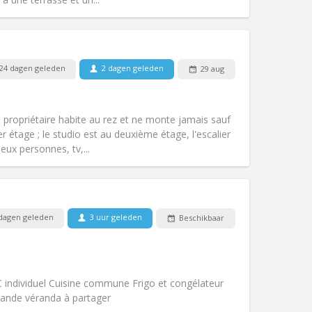
24 dagen geleden
2 dagen geleden
29 aug
Huisdieren:
Nee
Roker:
Rookvrij
Toegang voor PBM:
Nee
la propriétaire habite au rez et ne monte jamais sauf
Sfeer:
Hartelijk
r étage ; le studio est au deuxième étage, l'escalier
Andere
eux personnes, tv,...
dagen geleden
3 uur geleden
Beschikbaar
Huisdieren:
Nee
Roker:
Rookvrij
Toegang voor PBM:
Nee
k
Sfeer:
Rustig, ernstig, hartelijk
 individuel Cuisine commune Frigo et congélateur
Andere
Grande véranda à partager