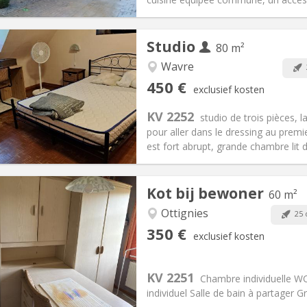
Studio
80 m²
Wavre
iëring:
Nee
Private kamers:
3
450 €
exclusief kosten
2 maanden
Oppervlakte:
80 m
2
:
50 €
Keuken:
in de kamer
KV 2252
studio de trois pièces, 
50 €
Badkamer:
Privaat
pour aller dans le dressing au premie
ische Informatie
Inrichting
est fort abrupt, grande chambre lit d
Kot bij bewoner
60 m²
Ottignies
25 
iëring:
Nee
Private kamers:
1
350 €
exclusief kosten
2 maanden, 10 maanden
Oppervlakte:
60 m
2
:
50 €
Keuken:
Gemeenschappelijk
50 €
Badkamer:
Gemeenschappelij
KV 2251
Chambre individuelle WC
ische Informatie
Inrichting
individuel Salle de bain à partager 