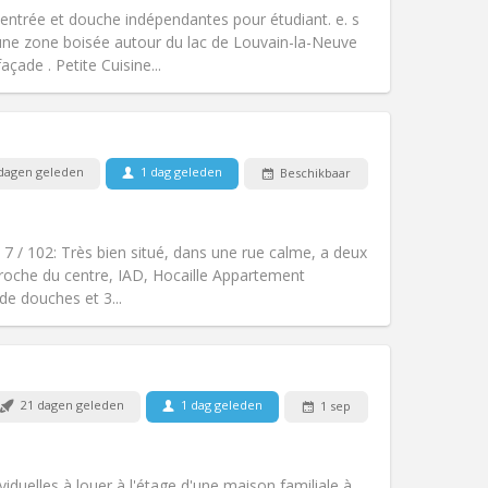
hartelijk
entrée et douche indépendantes pour étudiant. e. s
Sfeer:
Rustig, gemeenschappelijk,
e zone boisée autour du lac de Louvain-la-Neuve
Andere
açade . Petite Cuisine...
dagen geleden
1 dag geleden
Beschikbaar
Huisdieren:
Nee
Roker:
Rookvrij
Toegang voor PBM:
Nee
 7 / 102: Très bien situé, dans une rue calme, a deux
k
Sfeer:
Gemeenschappelijk, ernstig
 proche du centre, IAD, Hocaille Appartement
Andere
e douches et 3...
21 dagen geleden
1 dag geleden
1 sep
Huisdieren:
Nee
Roker:
Rookvrij
Toegang voor PBM:
Nee
viduelles à louer à l'étage d'une maison familiale à