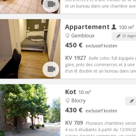
ische Informatie
Inrichting
et un bureau dans une chambre avec v
Appartement
100 m²
iëring:
Met voorwaarden
Gembloux
22 dage
en, 5-6 maanden
Private kamers:
1
450 €
exclusief kosten
2 maanden, 11 maanden, 10
Oppervlakte:
100 m
2
:
150 €
Keuken:
Gemeenschappelijk
KV 1927
Belle coloc full équipée
50 €
Badkamer:
Gemeenschappelij
gare, près des commerces et à une 
ische Informatie
Inrichting
d'un lit double et un bureau dans un
Kot
10 m²
Blocry
iëring:
Nee
Private kamers:
1
430 €
exclusief kosten
2 maanden
Oppervlakte:
10 m
2
:
110 €
Keuken:
Gemeenschappelijk
KV 709
Plusieurs chambres seron
30 €
Badkamer:
Gemeenschappelij
4 ou 6 étudiants à partir du 12/09
ische Informatie
Inrichting
cuisine équipée commune, un accès à