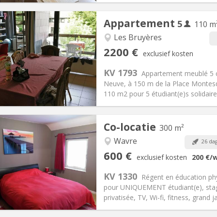
Appartement
5
110 m
Les Bruyères
iëring:
Nee
Private kamers:
5
2200 €
exclusief kosten
2 maanden
Oppervlakte:
110 m
2
:
375 € (75 €/pers.)
Keuken:
Gemeenschappelijk
KV 1793
Appartement meublé 5 c
200 € (440 €/pers.)
Badkamer:
Gemeenschappelij
Neuve, à 150 m de la Place Montesqu
ische Informatie
Inrichting
110 m2 pour 5 étudiant(e)s solidaire
iëring:
Nee
Co-locatie
300 m²
 wekelijks, dagelijks
en, zomervakantie, per
Wavre
26 da
en, 5-6 maanden, 3-4
Private kamers:
2
600 €
exclusief kosten
200 €
/
2 maanden, 11 maanden, 10
Oppervlakte:
300 m
2
:
0 €
Keuken:
Gemeenschappelijk
KV 1330
Régent en éducation phys
00 €
Badkamer:
Privaat
pour UNIQUEMENT étudiant(e), stagia
ische Informatie
Inrichting
privatisée, TV, Wi-fi, fitness, grand j