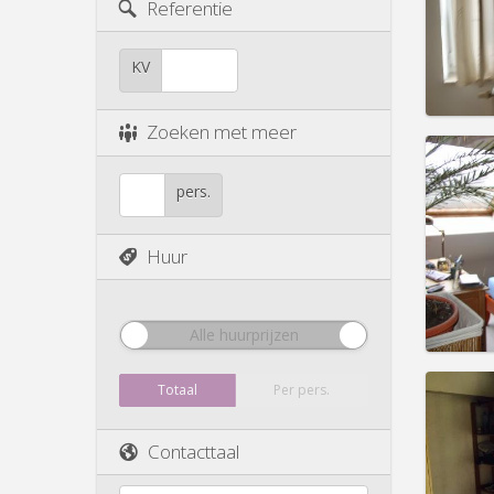
Duur:
1
Referentie
Kosten
Huur:
1
KV
Prakt
Zoeken met meer
pers.
Domicil
Duur:
1
Huur
Kosten
Huur:
4
Prakt
Alle huurprijzen
Totaal
Per pers.
Contacttaal
Domicil
Duur:
1