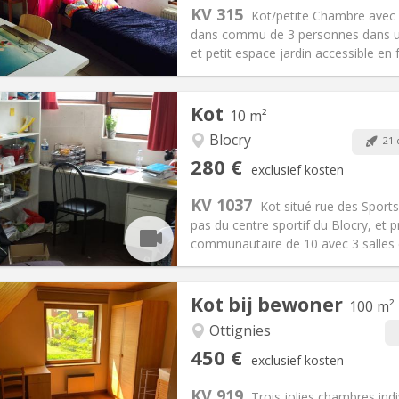
:
60 €
Keuken:
Gemeenschappelijk
KV 315
Kot/petite Chambre avec 
40 €
Badkamer:
Privaat
dans commu de 3 personnes dans un
ische Informatie
Inrichting
et petit espace jardin accessible en f
Kot
10 m²
Blocry
21 
iëring:
Nee
Private kamers:
2
280 €
exclusief kosten
omervakantie
Oppervlakte:
10 m
2
:
10 €
Keuken:
Gemeenschappelijk
KV 1037
Kot situé rue des Sports
80 €
Badkamer:
Gemeenschappelij
pas du centre sportif du Blocry, et
ische Informatie
Inrichting
communautaire de 10 avec 3 salles d
Kot bij bewoner
100 m²
Ottignies
iëring:
Nee
Private kamers:
1
450 €
exclusief kosten
2 maanden
Oppervlakte:
100 m
2
:
50 €
Keuken:
Privé (aparte kamer)
KV 919
Trois jolies chambres indi