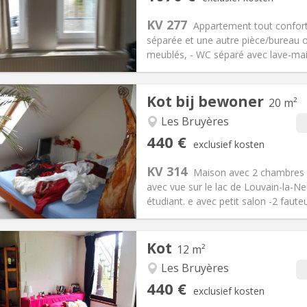
2 maanden
Oppervlakte:
58 m
2
:
230 € (115 €/pers.)
Keuken:
Privé (aparte kamer)
KV 277
Appartement tout confor
070 € (535 €/pers.)
Badkamer:
Privaat
séparée et une autre pièce/bureau o
ische Informatie
Inrichting
meublés, - WC séparé avec lave-mains,
Kot bij bewoner
20 m²
Les Bruyères
iëring:
Nee
Private kamers:
2
440 €
exclusief kosten
2 maanden
Oppervlakte:
20 m
2
:
60 €
Keuken:
in de kamer
KV 314
Maison avec 2 chambres (1
40 €
Badkamer:
Gemeenschappelij
avec vue sur le lac de Louvain-la-
ische Informatie
Inrichting
étudiant. e avec petit salon -2 fauteu
Kot
12 m²
Les Bruyères
iëring:
Nee
Private kamers:
1
440 €
exclusief kosten
2 maanden
Oppervlakte:
12 m
2