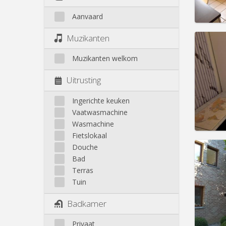
Prakt
Aanvaard
Muzikanten
Domicil
Muzikanten welkom
maand
Duur:
1
Uitrusting
Kosten
Huur:
4
Ingerichte keuken
Vaatwasmachine
Prakt
Wasmachine
Fietslokaal
Douche
Bad
Terras
Domicil
Tuin
Duur:
1
Kosten
Badkamer
Huur:
4
Privaat
Prakt