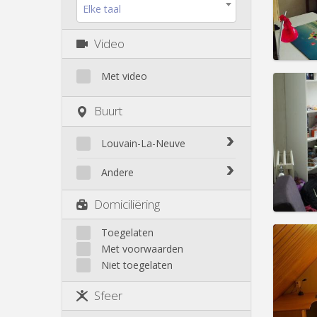
Kosten
Elke taal
Huur:
4
Prakt
Video
Met video
Buurt
Domicil
Duur:
Z
Louvain-La-Neuve
Kosten
Huur:
2
Biéreau
Andere
Blocry
Prakt
Court-St.-Étienne
Domiciliëring
Centre
Gembloux
L'Hocaille
Genappe
Toegelaten
La Baraque
Met voorwaarden
Mont-Saint-Guibert
Lauzelle
Niet toegelaten
Nivelles
Les Bruyères
Domicil
Ottignies
Duur:
1
Sfeer
Rixensart
Kosten