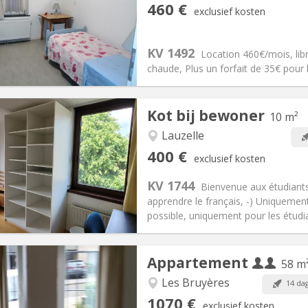
en, 3-4 maanden, per maand
Private kamers:
1
460 €
exclusief kosten
1 maanden, 10 maanden, 5-6
Oppervlakte:
55 m
2
:
35 €
Keuken:
Gemeenschappelijk
60 €
Badkamer:
Gemeenschappelij
KV 1492
Location 460€/mois, libr
ische Informatie
Inrichting
chaude, Plus un forfait de 35€ pour l'
Kot bij bewoner
10 m²
iëring:
Nee
Lauzelle
vakantie
Private kamers:
1
400 €
exclusief kosten
2 maanden, 5-6 maanden,
Oppervlakte:
10 m
2
:
50 €
Keuken:
Gemeenschappelijk
KV 1744
Bienvenue aux étudiants
00 €
Badkamer:
Gemeenschappelij
apprendre le français, -) Uniquement
ische Informatie
Inrichting
possible, uniquement pour les étudi
Appartement
58 m
Les Bruyères
14 da
iëring:
Met voorwaarden
Private kamers:
2
1070 €
exclusief kosten