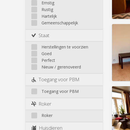
Huur:
4
Walhain
Ernstig
Wavre
Rustig
Prakt
Buiten Louvain-La-Neuve
Hartelijk
Gemeenschappelijk
Staat
Domicil
Herstellingen te voorzien
Duur:
1
Goed
Kosten
Perfect
Huur:
4
Nieuw / gerenoveerd
Prakt
Toegang voor PBM
Toegang voor PBM
Domicil
Roker
maand
Duur:
1
Roker
Kosten
Huur:
4
Huisdieren