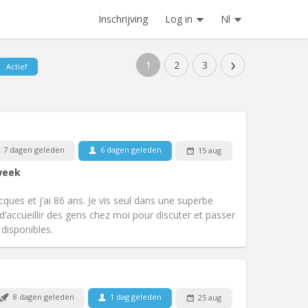
Inschrijving
Log in
Nl
›
1
2
3
Actief
Huisdieren:
Nee
7 dagen geleden
6 dagen geleden
15 aug
Roker:
Rookvrij
week
Toegang voor PBM:
Nee
gemeenschappelijk, ernstig
cques et j’ai 86 ans. Je vis seul dans une superbe
k
Sfeer:
Hartelijk, rustig,
d’accueillir des gens chez moi pour discuter et passer
Andere
disponibles.
Huisdieren:
Nee
8 dagen geleden
1 dag geleden
25 aug