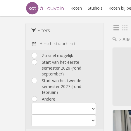
Koten
Studio's
Koten bij 
Filters
All
Beschikbaarheid
Zo snel mogelijk
Start van het eerste
semester 2026 (rond
Domicil
september)
Duur:
Z
Kosten
Start van het tweede
Huur:
4
semester 2027 (rond
februari)
Prakt
Andere
Domicil