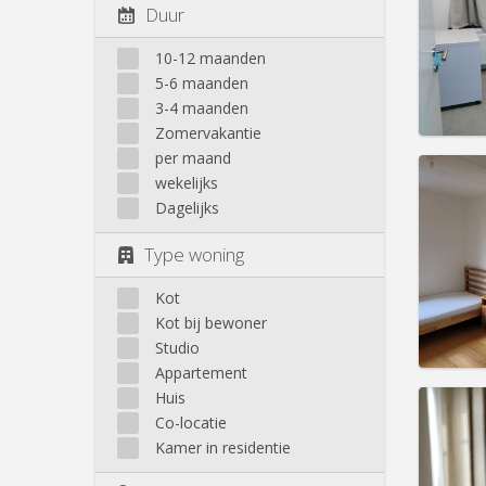
maand
Duur
Duur:
1
Kosten
10-12 maanden
Huur:
4
5-6 maanden
Prakt
3-4 maanden
Zomervakantie
per maand
wekelijks
Dagelijks
Domicil
zomer
Type woning
Duur:
1
Kosten
Huur:
4
Kot
Kot bij bewoner
Prakt
Studio
Appartement
Huis
Co-locatie
Kamer in residentie
Domicil