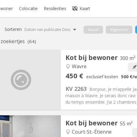
bewoner
Colocatie
Residenties
Kaart
Sorteren
Datum van publicatie Desc
Nieuw
Bijgewerkt
e zoekertjes
(64)
Kot bij bewoner
300 m²
Wavre
iëring:
Nee
Private kamers:
3
450 €
exclusief kosten
500 €
/
omervakantie, wekelijks
Oppervlakte:
300 m
2
:
50 €
Keuken:
Gemeenschappelijk
KV 2263
Bonjour, Je m’appelle Ja
50 €
Badkamer:
Gemeenschappelij
maison à Wavre. Je serais donc ravi 
ische Informatie
Inrichting
du temps ensemble. J’ai 2 chambres 
Kot bij bewoner
55 m²
iëring:
Nee
Court-St.-Étienne