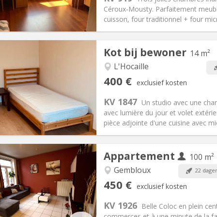
50 €
Badkamer:
Privaat
Céroux-Mousty. Parfaitement meublé
ische Informatie
Inrichting
cuisson, four traditionnel + four mic
Kot bij bewoner
14 m²
L'Hocaille
iëring:
Nee
Private kamers:
2
400 €
exclusief kosten
2 maanden, 5-6 maanden
Oppervlakte:
14 m
2
:
115 €
Keuken:
Privé (aparte kamer)
KV 1847
Un studio avec une cha
00 €
Badkamer:
Privaat
avec lumière du jour et volet extér
ische Informatie
Inrichting
pièce adjointe d'une cuisine avec m
Appartement
100 m²
iëring:
Met voorwaarden
Gembloux
22 dage
en, 5-6 maanden
Private kamers:
1
450 €
exclusief kosten
2 maanden, 11 maanden, 10
Oppervlakte:
100 m
2
:
150 €
Keuken:
Gemeenschappelijk
KV 1926
Belle Coloc en plein cen
50 €
Badkamer:
Gemeenschappelij
commerces et à une minute de la fac