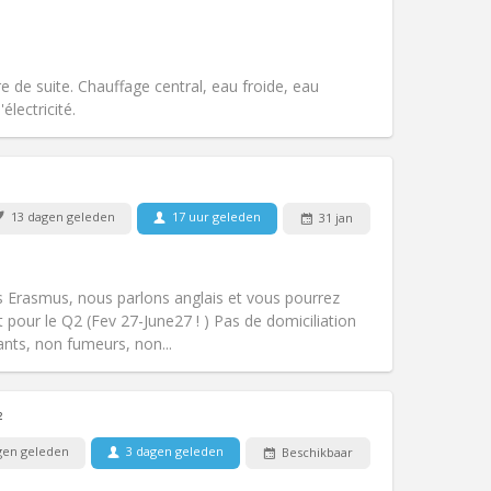
Roker:
Rookvrij
Toegang voor PBM:
Nee
ernstig, rustig
k
Sfeer:
Gemeenschappelijk, hartelijk,
e de suite. Chauffage central, eau froide, eau
Andere
électricité.
Huisdieren:
Nee
13 dagen geleden
17 uur geleden
31 jan
Roker:
Rookvrij
Toegang voor PBM:
Nee
gemeenschappelijk
 Erasmus, nous parlons anglais et vous pourrez
k
Sfeer:
Rustig, hartelijk, ernstig,
 pour le Q2 (Fev 27-June27 ! ) Pas de domiciliation
Andere
ants, non fumeurs, non...
²
gen geleden
3 dagen geleden
Beschikbaar
Huisdieren:
Nee