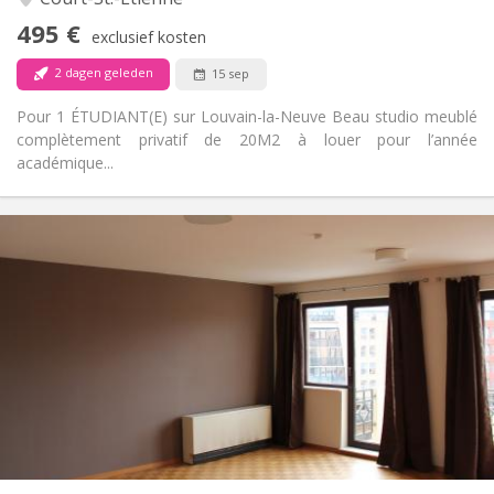
Nee
Toegang voor PBM:
495 €
Rookvrij
Roker:
exclusief kosten
Nee
Huisdieren:
2 dagen geleden
15 sep
Pour 1 ÉTUDIANT(E) sur Louvain-la-Neuve Beau studio meublé
complètement privatif de 20M2 à louer pour l’année
académique...
Praktische Informatie
600 € (300 €/pers.)
Huur:
70 € (35 €/pers.)
Kosten:
12 maanden
Duur:
Toegelaten
Domiciliëring:
Inrichting
Privaat
Badkamer:
Privé (aparte kamer)
Keuken:
2
55 m
Oppervlakte:
3
Private kamers: