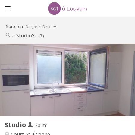
Sorteren
Dagtarief Desc
Studio's
(3)
Praktische Informatie
495 €
Huur:
100 €
Kosten:
12 maanden
Duur:
Nee
Domiciliëring:
Inrichting
Privaat
Badkamer:
in de kamer
Keuken:
2
20 m
Oppervlakte:
1
Private kamers:
Studio
Andere
20 m²
Rustig
Sfeer:
Court-St.-Étienne