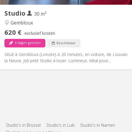
3
Private kamers:
Studio
Andere
30 m²
Rustig
Sfeer:
Gembloux
Nee
Toegang voor PBM:
620 €
Rookvrij
Roker:
exclusief kosten
Nee
Huisdieren:
4 dagen geleden
Beschikbaar
Situé à Gembloux (Lonzée) à 20 minutes, en voiture, de Louvain
la Neuve. Joli petit Studio à louer. Lumineux. Idéal pour...
Studio's in Brussel
Studio's in Luik
Studio's in Namen