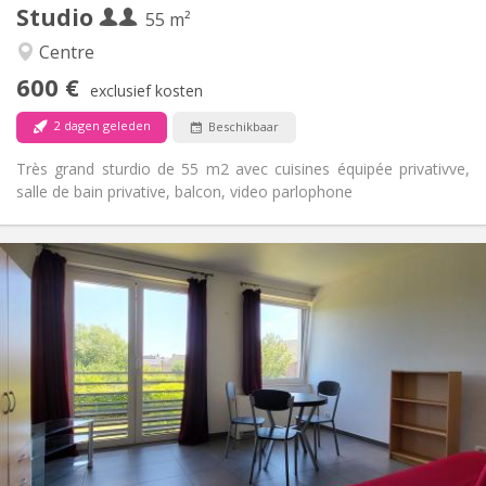
Studio
Andere
55 m²
Rustig, ernstig
Sfeer:
Centre
Ja
Toegang voor PBM:
600 €
Rookvrij
Roker:
exclusief kosten
Nee
Huisdieren:
2 dagen geleden
Beschikbaar
Très grand sturdio de 55 m2 avec cuisines équipée privativve,
salle de bain privative, balcon, video parlophone
Praktische Informatie
620 €
Huur:
150 €
Kosten:
12 maanden
Duur:
Nee
Domiciliëring:
Inrichting
Privaat
Badkamer:
Privé (aparte kamer)
Keuken:
2
30 m
Oppervlakte: