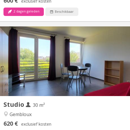
600 €
exclusief kosten
2 dagen geleden
Beschikbaar
KV 1078
Situé à Gembloux (Lonzée) à 20 minutes, en voiture, de Louvain
la Neuve. Joli petit Studio à louer. Lumineux. Idéal pour personne
seule ou étudiant-e-Composé d'une pièce de vie avec cuisine
équipée (frigo et partie congélateur, four, 4 taques
vitrocéramiques, lave-vaisselle) , une salle de bain...
Studio
30 m²
Gembloux
620 €
exclusief kosten