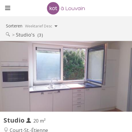
Sorteren
Weektarief Desc
Studio's
(3)
KV 1614
Pour 1 ÉTUDIANT(E) sur Louvain-la-Neuve Beau studio meublé
complètement privatif de 20M2 à louer pour l’année académique
2026-2027 Parfait état 495 euros par mois Forfait pour les
charges 100 euros par mois = 595 euros TOUT COMPRIS
(électricité, chauffage, eau, internet) Pas de domicile Pas...
Studio
20 m²
Court-St.-Étienne