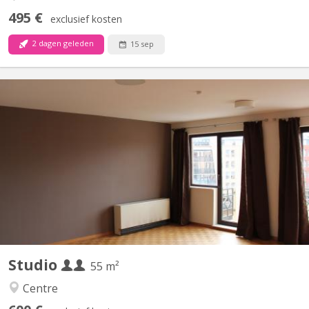
495 €
exclusief kosten
2 dagen geleden
15 sep
KV 2268
Très grand sturdio de 55 m2 avec cuisines équipée privativve,
salle de bain privative, balcon, video parlophone
Studio
55 m²
Centre