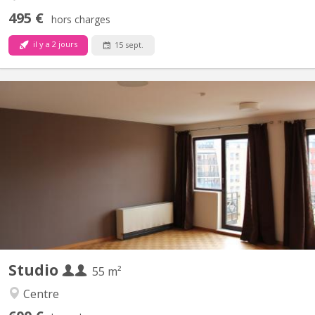
495 €
hors charges
il y a 2 jours
15 sept.
KV 2268
Très grand sturdio de 55 m2 avec cuisines équipée privativve,
salle de bain privative, balcon, video parlophone
Studio
55 m²
Centre