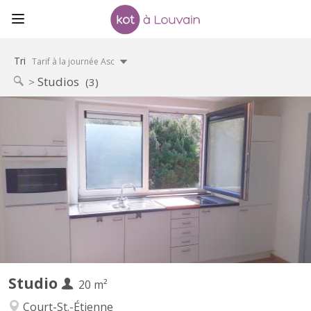
Tri
Tarif à la journée Asc
Studios
(3)
KV 1614
Pour 1 ÉTUDIANT(E) sur Louvain-la-Neuve Beau studio meublé
complètement privatif de 20M2 à louer pour l’année académique
2026-2027 Parfait état 495 euros par mois Forfait pour les
charges 100 euros par mois = 595 euros TOUT COMPRIS
(électricité, chauffage, eau, internet) Pas de domicile Pas...
Studio
20 m²
Court-St.-Étienne