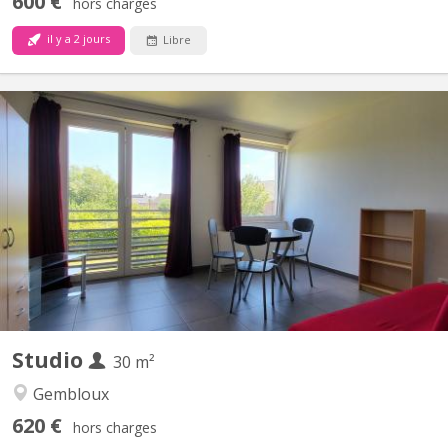
600 €
hors charges
il y a 2 jours
Libre
KV 1078
Situé à Gembloux (Lonzée) à 20 minutes, en voiture, de Louvain
la Neuve. Joli petit Studio à louer. Lumineux. Idéal pour personne
seule ou étudiant-e-Composé d'une pièce de vie avec cuisine
équipée (frigo et partie congélateur, four, 4 taques
vitrocéramiques, lave-vaisselle) , une salle de bain...
Studio
30 m²
Gembloux
620 €
hors charges