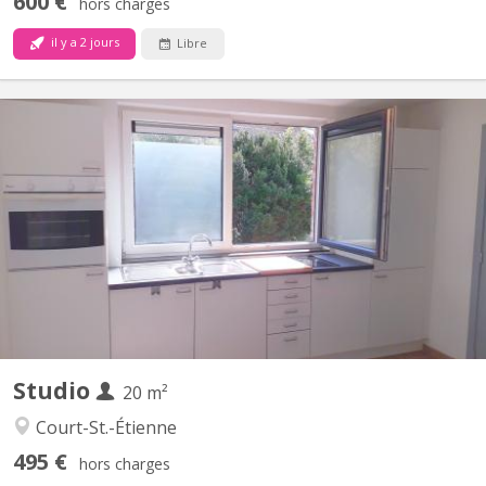
600 €
hors charges
il y a 2 jours
Libre
KV 1614
Pour 1 ÉTUDIANT(E) sur Louvain-la-Neuve Beau studio meublé
complètement privatif de 20M2 à louer pour l’année académique
2026-2027 Parfait état 495 euros par mois Forfait pour les
charges 100 euros par mois = 595 euros TOUT COMPRIS
(électricité, chauffage, eau, internet) Pas de domicile Pas...
Studio
20 m²
Court-St.-Étienne
495 €
hors charges