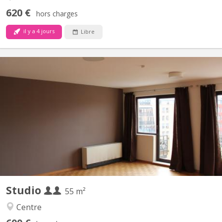
620 €
hors charges
il y a 4 jours
Libre
KV 2268
Très grand sturdio de 55 m2 avec cuisines équipée privativve,
salle de bain privative, balcon, video parlophone
Studio
55 m²
Centre