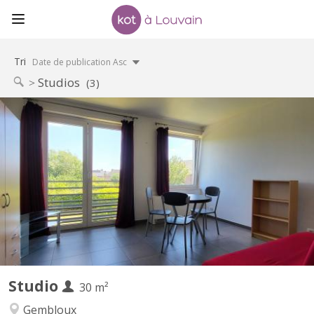
Tri
Date de publication Asc
Studios
(3)
KV 1078
Situé à Gembloux (Lonzée) à 20 minutes, en voiture, de Louvain
la Neuve. Joli petit Studio à louer. Lumineux. Idéal pour personne
seule ou étudiant-e-Composé d'une pièce de vie avec cuisine
équipée (frigo et partie congélateur, four, 4 taques
vitrocéramiques, lave-vaisselle) , une salle de bain...
Studio
30 m²
Gembloux