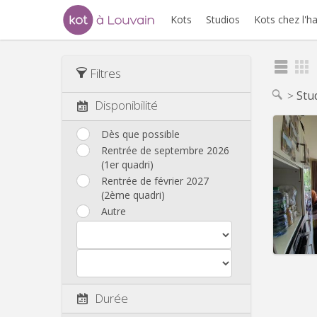
Kots
Studios
Kots chez l'h
Filtres
Stu
Disponibilité
Dès que possible
Rentrée de septembre 2026
(1er quadri)
Domicil
Durée:
Rentrée de février 2027
Charge
(2ème quadri)
Loyer:
Autre
Infos
Durée