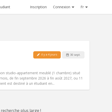
Inscription
Connexion
Fr
tudiant
Animaux de compagnie:
Non
il y a 4 jours
30 sept.
Fumeur:
Non-fumeur
Accès PMR:
Oui
)
chaleureuse, calme
mon studio-appartement meublé (1 chambre) situé
Atmosphère:
Studieuse,
mois, de fin septembre 2026 à fin août 2027, ou 11
Autre
nt est destiné à un étudiant en...
 recherche plus large !