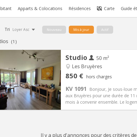
abitant
Apparts & Colocations
Résidences
Carte
Guide é
Tri
Loyer Asc
Nouveau
Mis à jour
Actif
dios
(1)
Studio
50 m²
Les Bruyères
iation:
Non
Pièces privées:
4
850 €
hors charges
11 mois
Superficie:
50 m
2
s:
60 €
Cuisine:
Privée (pièce distincte
KV 1091
Bonjour, Je sous-loue 
850 €
Salle de bain:
Privée
aux Bruyères pour une durée de 11 
 Pratiques
Aménagement
mois à convenir ensemble. Le logeme
Il y a plus d'annonces pour des critères de