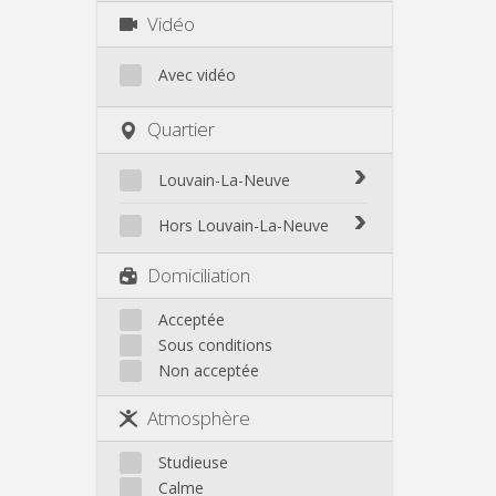
Vidéo
Avec vidéo
Quartier
Louvain-La-Neuve
Biéreau
Hors Louvain-La-Neuve
Blocry
Court-St.-Étienne
Domiciliation
Centre
Gembloux
L'Hocaille
Genappe
Acceptée
La Baraque
Sous conditions
Mont-Saint-Guibert
Lauzelle
Non acceptée
Nivelles
Les Bruyères
Ottignies
Atmosphère
Rixensart
Walhain
Studieuse
Wavre
Calme