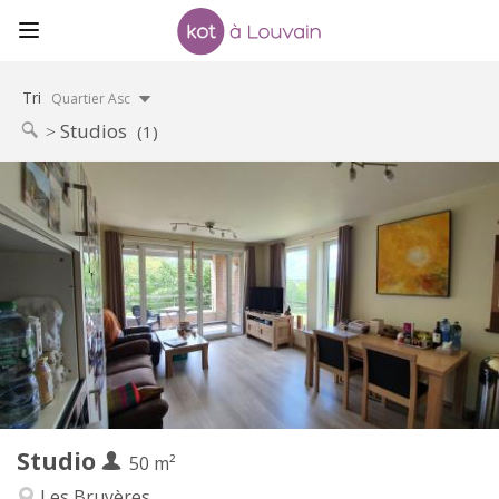
Tri
Quartier Asc
Studios
(1)
Infos Pratiques
850 €
Loyer:
60 €
Charges:
11 mois
Durée:
Non
Domiciliation:
Aménagement
Privée
Salle de bain:
Privée (pièce distincte)
Cuisine:
2
50 m
Superficie:
4
Pièces privées:
Studio
Autre
50 m²
Studieuse, chaleureuse, calme
Atmosphère:
Les Bruyères