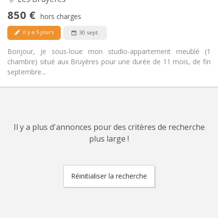
Oui
Accès PMR:
850 €
Non-fumeur
Fumeur:
hors charges
Non
Animaux de compagnie:
il y a 5 jours
30 sept.
Bonjour, Je sous-loue mon studio-appartement meublé (1
chambre) situé aux Bruyères pour une durée de 11 mois, de fin
septembre...
Il y a plus d'annonces pour des critères de recherche
plus large !
Réinitialiser la recherche