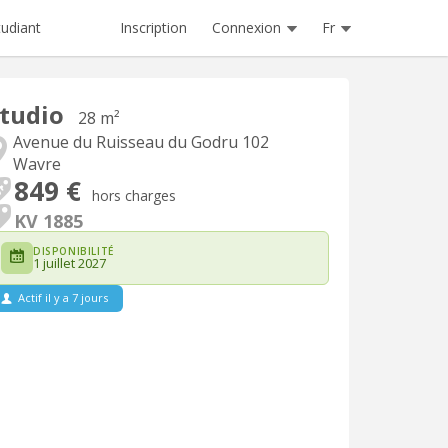
Inscription
Connexion
Fr
tudiant
tudio
28 m²
Avenue du Ruisseau du Godru 102
Wavre
849 €
hors charges
KV 1885
DISPONIBILITÉ
1 juillet 2027
Actif il y a 7 jours