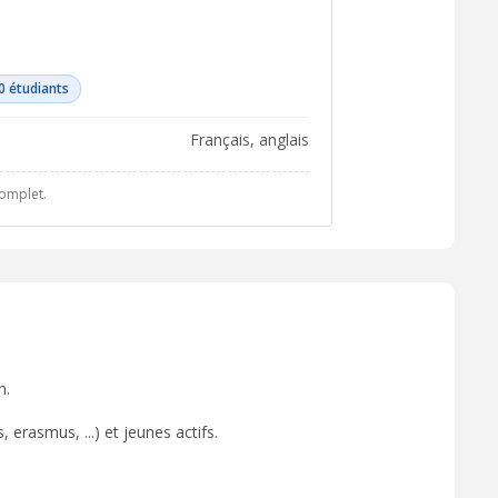
0 étudiants
français, anglais
complet.
n.
 erasmus, ...) et jeunes actifs.