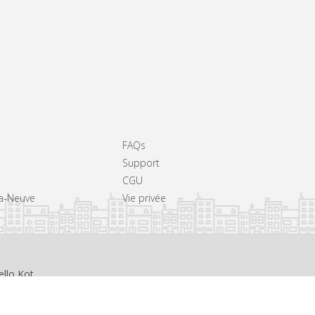
FAQs
Support
CGU
La-Neuve
Vie privée
ello Kot