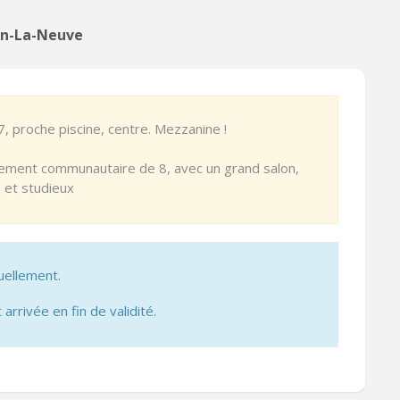
ain-La-Neuve
7, proche piscine, centre. Mezzanine !
rtement communautaire de 8, avec un grand salon,
 et studieux
uellement.
 arrivée en fin de validité.