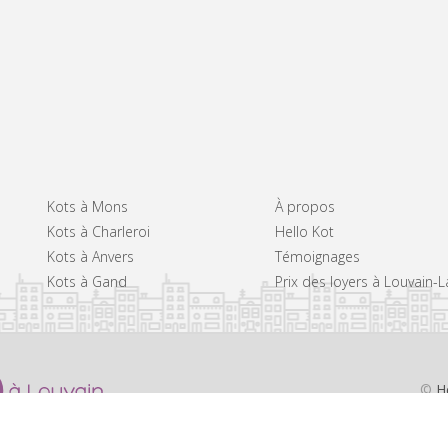
Kots à Mons
À propos
Kots à Charleroi
Hello Kot
Kots à Anvers
Témoignages
Kots à Gand
Prix des loyers à Louvain-
©
H