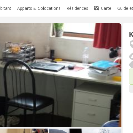
abitant
Apparts & Colocations
Résidences
Carte
Guide é