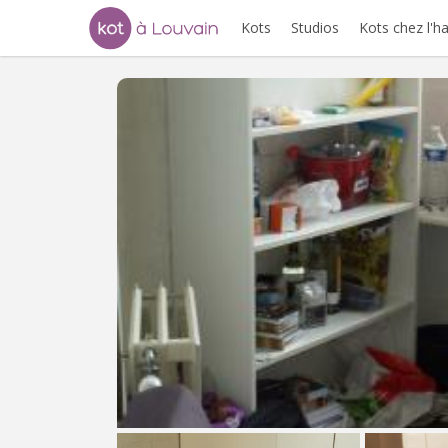
Kots
Studios
Kots chez l'h