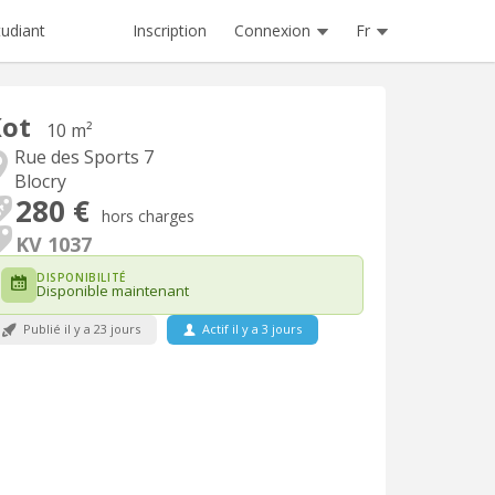
Inscription
Connexion
Fr
tudiant
Kot
10 m²
Rue des Sports 7
Blocry
280 €
hors charges
KV 1037
DISPONIBILITÉ
Disponible maintenant
Publié il y a 23 jours
Actif il y a 3 jours