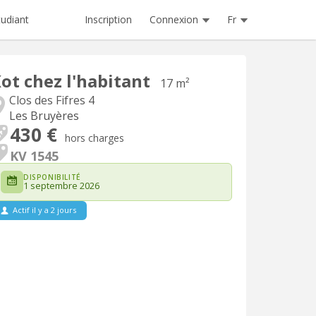
Inscription
Connexion
Fr
tudiant
ot chez l'habitant
17 m²
Clos des Fifres 4
Les Bruyères
430 €
hors charges
KV 1545
DISPONIBILITÉ
1 septembre 2026
Actif il y a 2 jours