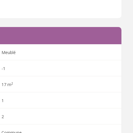
Meublé
-1
2
17 m
1
2
Commune