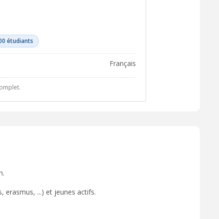
00 étudiants
français
complet.
n.
 erasmus, ...) et jeunes actifs.