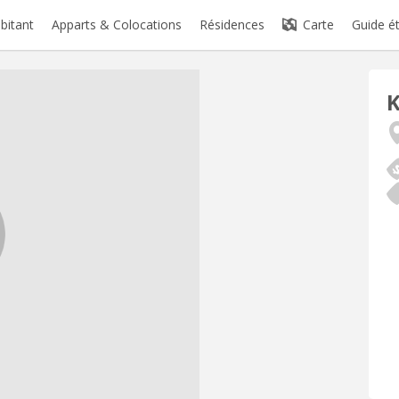
abitant
Apparts & Colocations
Résidences
Carte
Guide é
K