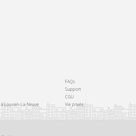
FAQs
Support
CGU
s à Louvain-La-Neuve
Vie privée