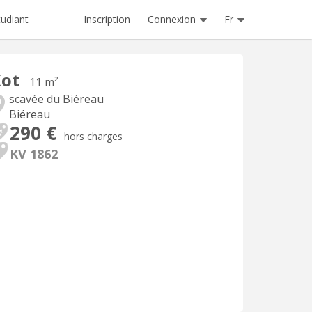
Inscription
Connexion
Fr
tudiant
Kot
11 m²
scavée du Biéreau
Biéreau
290 €
hors charges
KV 1862