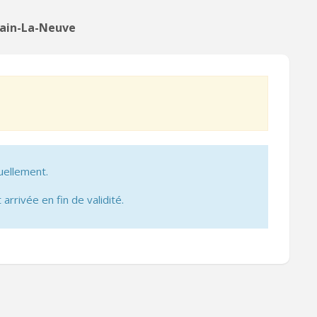
vain-La-Neuve
uellement.
 arrivée en fin de validité.