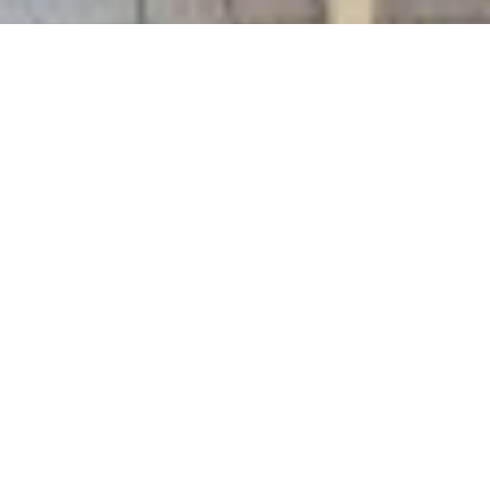
Kot chez l'habitant 250 m² Rue du
Kots chez
>
moulin à vent
l'habitant
Bonjour,
🏡 Maison meublée à Wavre - Colocation étudiants
📍 Emplacement :
Située dans un quartier très calme, en face de la gare et
à seulement 5 minutes à pied du centre, des écoles et
de l’E411. La maison se trouve sur un terrain orienté
plein Sud.
🏠 Caractéristiques principales :
Rez-de-chaussée :