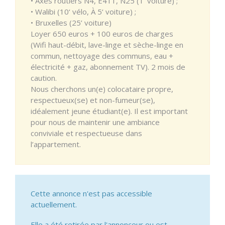
• Axes routiers N4, E411, N25 (1‘ voiture) ;
• Walibi (10‘ vélo, À 5‘ voiture) ;
• Bruxelles (25’ voiture)
Loyer 650 euros + 100 euros de charges
(Wifi haut-débit, lave-linge et sèche-linge en
commun, nettoyage des communs, eau +
électricité + gaz, abonnement TV). 2 mois de
caution.
Nous cherchons un(e) colocataire propre,
respectueux(se) et non-fumeur(se),
idéalement jeune étudiant(e). Il est important
pour nous de maintenir une ambiance
conviviale et respectueuse dans
l’appartement.
Cette annonce n'est pas accessible
actuellement.
Elle a été retirée par l'annonceur ou est