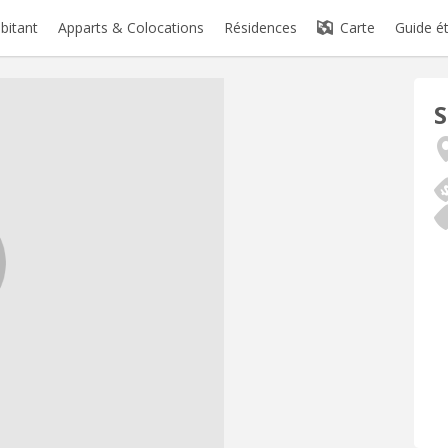
abitant
Apparts & Colocations
Résidences
Carte
Guide é
S