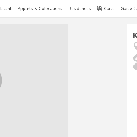
abitant
Apparts & Colocations
Résidences
Carte
Guide é
K