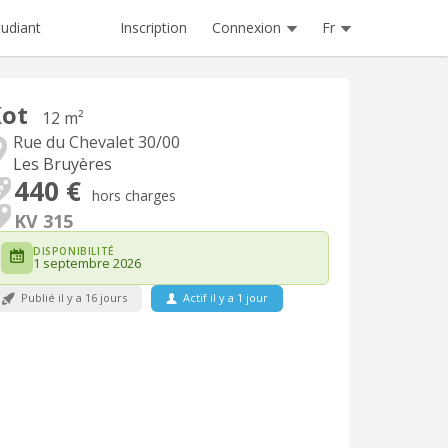
Inscription
Connexion
Fr
tudiant
Kot
12 m²
Rue du Chevalet 30/00
Les Bruyères
440 €
hors charges
KV 315
DISPONIBILITÉ
1 septembre 2026
Publié il y a 16 jours
Actif il y a 1 jour