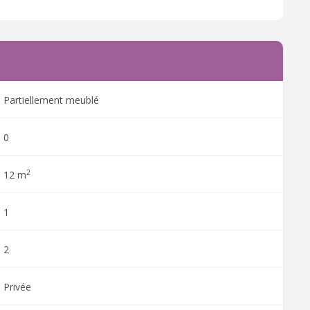
Partiellement meublé
0
2
12 m
1
2
Privée