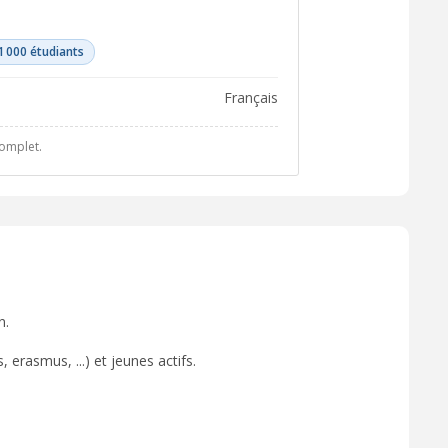
1 000 étudiants
français
complet.
n.
 erasmus, ...) et jeunes actifs.