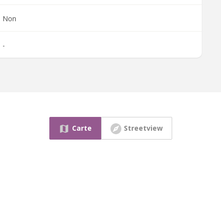
Non
-
Carte
Streetview