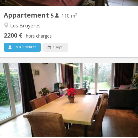
Appartement
5
110 m²
Les Bruyères
2200 €
hors charges
il y a 9 heures
1 sept.
KV 822
Période locative court terme: 08/06/26 - 07/09/26 1 chambre à
louer (occupation simple) dans une colocation de 2 personnes,
avec douche privative dans une maison meublée et toute
équipée avec terrasse, jardin et parking. Cadre vert et tranquille,
située proche du centre ville et des grands axes...