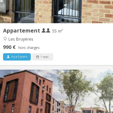
Appartement
55 m²
Les Bruyères
990 €
hors charges
il y a 3 jours
1 sept.
KV 1459
Furnished 1-bedroom apartment, built in 2020, centrally located
in a new residential complex in Courbevoie with views of the
gardens. 3 minutes (250m) from the Esplanade supermarket.
SNCB train station (300m). Bus station 11 minutes (900m). E411
motorway at the parking lot exit. Living room with...