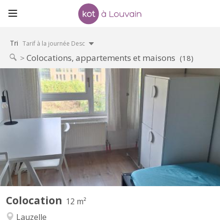
Tri
Tarif à la journée Desc
Colocations, appartements et maisons
(18)
KV 1465
familiale à Lauzelle (Louvain-la-Neuve) Nous proposons une
chambre meublée à louer dans une maison familiale située dans
le quartier résidentiel de Lauzelle, à Louvain-la-Neuve. La maison
est partagée avec la propriétaire, un étudiant en Erasmus à
UCLouvain et un élève en retho au LMV. 🔹...
Colocation
12 m²
Lauzelle