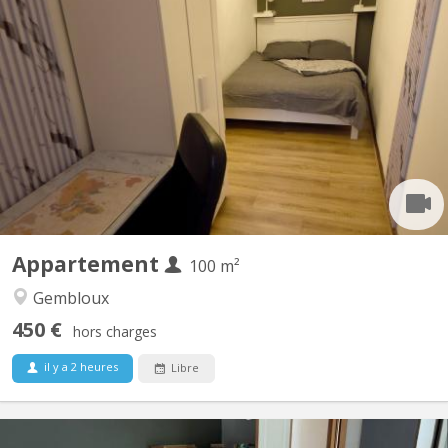
KV 1927
Belle coloc full équipée et meublée, en plein centre, au calme,
non loin de la gare, près des commerces et à une minute de la
faculté d'agronomie vous bénéficierez d'un lit double et un
bureau dans une chambre avec vue sur jardin. Salle de bain
spacieuse. Cuisine ouverte donnant sur le séjour....
Appartement
100 m²
Gembloux
450 €
hors charges
il y a 2 heures
Libre
KV 2096