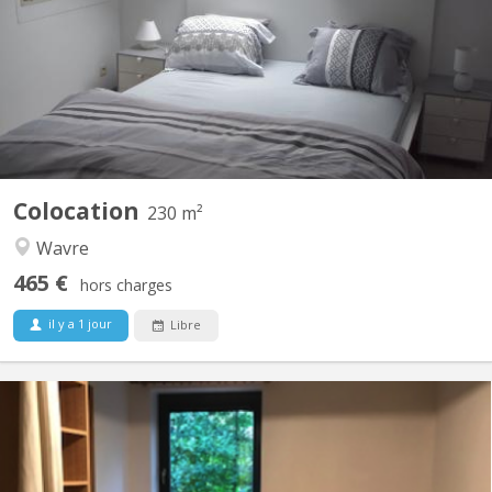
au 1er et 2ème colocataires étudiants 230 m2 à disposition!! , 4
ch au 1er, 2 salles de bain , une salle de douche , 2 wc, au 2 ème
, 3 chambres 1 salle de douche wc et lavabo, un Grand, d living 2
grands canapés 2 fauteuils pour...
Colocation
230 m²
Wavre
465 €
hors charges
il y a 1 jour
Libre
KV 957
Location du 1/8/26 au 31/7/27 Chambre meublée 11m2 dans
appartement 60m2 disposant de cuisine équipée, salon, coin