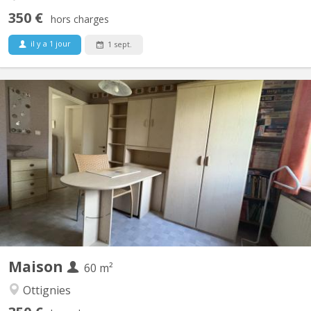
350 €
hors charges
il y a 1 jour
1 sept.
KV 2089
Chambre individuelle Cuisine et salle de bain commune
Maison
60 m²
Ottignies