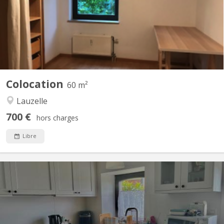
repas, salle de bain(Bain & douche), machine à laver, armoire de
rangement hall d'entrée, balcon, cave. L'appartement possède 2
chambres, l'autre étant occupée par la fille du...
Colocation
60 m²
Lauzelle
700 €
hors charges
Libre
KV 2223
Duplex de 50 m2 situé à Mont-Saint-Guibert dans rue calme Rue
Demi-Lune Le rez comporte un coin cuisine et un salon. A
l'étage, se trouvent une chambre à coucher, la salle de bain
(douche) et la toilette (wc séparé) Un espace buanderie est à