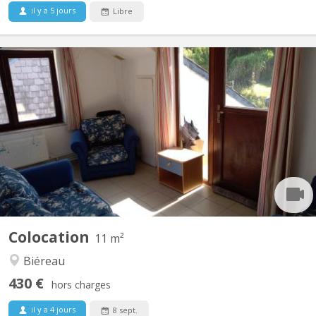
il y a 5 jours
Libre
KV 1617
Vidéo disponible ici ! Agréable maison communautaire de 6
étudiant(e)s, située à Vieusart, juste en périphérie de Louvain-la-
Neuve Domiciliation possible. Non-fumeur. Wifi gratuit. Quartier
vert et calme : 32 rue de Mèves, 1325 Corroy-le-Grand. A
partager : cuisine équipée (4 taques...
Colocation
11 m²
Biéreau
430 €
hors charges
il y a 4 jours
8 sept.