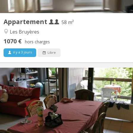
Appartement
58 m²
Les Bruyères
1070 €
hors charges
il y a 3 jours
Libre
KV 1793
Appartement meublé 5 chambres Quartier des Bruyères, à 1348
Louvain-la-Neuve, à 150 m de la Place Montesquieu (proximité
centre et facilités). Appartement de 110 m2 pour 5 étudiant(e)s
solidaires, non-fumeurs : 5 chambres, hall, cuisine équipée,
remise, salle de bain avec WC, terrasse, salle...