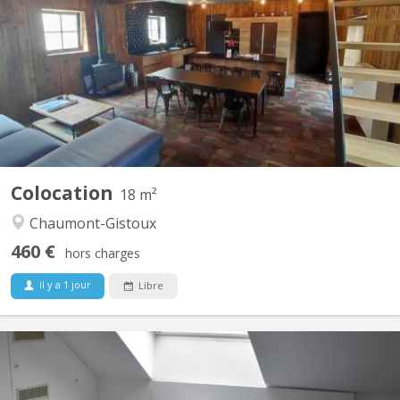
A 10 minutes de LLN, 5 minutes du Domaine du Blé, 10 minutes
de Wavre : Magnifique maison en colocation comprenant 4
chambres, de grands espaces communs dont un salon de jeux,
une buanderie, une cuisine super équipée, un jardin et une très
grande terrasse dans un environnement verdoyant....
Colocation
18 m²
Chaumont-Gistoux
460 €
hors charges
il y a 1 jour
Libre
KV 1760
maison bourgeoise 3 niveaux : au rez le propriétaire colocataire,