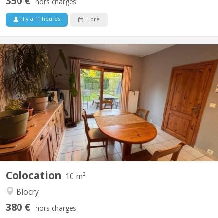
350 €
hors charges
il y a 11 heures
Libre
KV 2209
Chambre dispo dans une coloc à Louvain-la-Neuve Salut ! Une
place se libère dans une superbe colocation à Louvain-la-Neuve
à partir du 1er août. La colocation est composée de : Violette – la
trentaine, j'aime le sport, j’adore cuisiner et me plonger dans un
bon livre. Plutôt calme au...
Colocation
10 m²
Blocry
380 €
hors charges