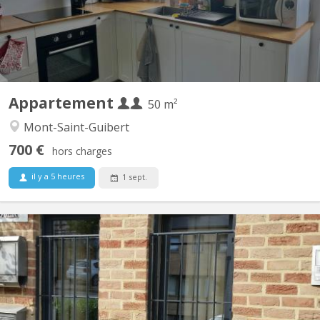
disposition. Pour couple d'étudiant. e. s ou 1...
Appartement
50 m²
Mont-Saint-Guibert
700 €
hors charges
il y a 5 heures
1 sept.
KV 2081
Appartement lumineux de 56m2 disponible, et possible pour 2
personnes ou couple. Un salon meublé avec 2 divans-lits, tapis et
table de salon et rangé table-bureau; une grande chambre avec 2
lits (1 grand 2 personnes et 1personne), 2 placards de
rangement, et bureau avec fauteuil ; cuisine équipée...