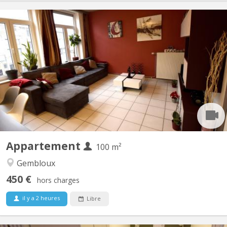
KV 1926
Belle Coloc en plein centre, au calme, non loin de la gare, près
des commerces et à une minute de la faculté d'agronomie vous
bénéficierez d'un lit double et un bureau dans une chambre avec
vue sur jardin. Salle de bain spacieuse. Cuisine ouverte donnant
sur le séjour. Touts deux moderne et très...
Appartement
100 m²
Gembloux
450 €
hors charges
il y a 2 heures
Libre