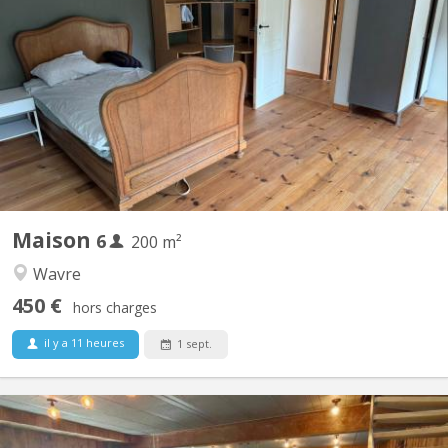
Des places se libèrent dans une colocation de choix à Vieusart !
🔸 Deux maisons mitoyennes (4p + 2p) 🔸 Emplacement
enchanteur à Vieux-Sart, dans le lieu-dit "la Place" 🔸 Cadre
bucolique, propice à de nombreuses balades 🔸 Cour orientée
sud 🔸 Bail annuel renouvelable 🔸 Chaque maison offre...
Maison
6
200 m²
Wavre
450 €
hors charges
il y a 11 heures
1 sept.
KV 1961