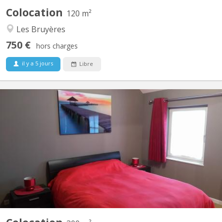
Colocation
120 m²
Les Bruyères
750 €
hors charges
il y a 5 jours
Libre
KV 1330
Régent en éducation physique loue chambre(lit double) dans une
belle villa pour UNIQUEMENT étudiant(e), stagiaire sérieux(se) et
soigneux(se). Salle de douche privatisée, TV, Wi-fi, fitness, grand
jardin, bureau, Lave linge, parking privé. Endroit calme, idéal pour
étudier. A 8 min...