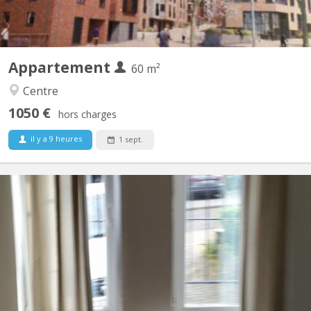
Appartement
60 m²
Centre
1050 €
hors charges
il y a 9 heures
1 sept.
KV 277
Appartement tout confort aux Bruyères composé de : - Grande
chambre séparée et une autre pièce/bureau ou ch. avec meubles
à disposition. - Salon et Sam meublés, - WC séparé avec lave-
mains, tablette et miroir - Cuisine équipée avec grand four
électrique, 4 taques électrique Indiction, frigo,...