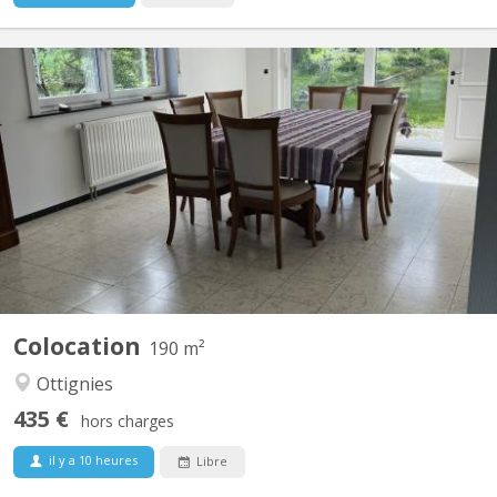
KV 2122
190 m² lumineux et entièrement équipés Grand jardin plein sud +
belle terrasse Complètement meublé et équipé Quartier calme à
proximité de Louvain la Neuve Places de parking devant la
maison 2 Chambres disponibles 18m² Chaque chambre est
meublée, lumineuse et comprend : Lit double, bureau,...
Colocation
190 m²
Ottignies
435 €
hors charges
il y a 10 heures
Libre