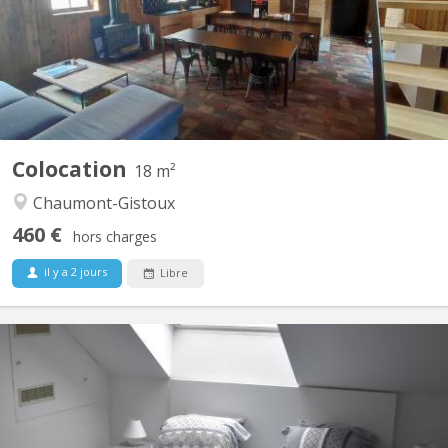
chambres, de grands espaces communs dont un salon de jeux,
une buanderie, une cuisine super équipée, un jardin et une très
grande terrasse dans un environnement verdoyant....
Colocation
18 m²
Chaumont-Gistoux
460 €
hors charges
il y a 2 jours
Libre
KV 1760
maison bourgeoise 3 niveaux : au rez le propriétaire colocataire,
au 1er et 2ème colocataires étudiants 230 m2 à disposition!! , 4
ch au 1er, 2 salles de bain , une salle de douche , 2 wc, au 2 ème
, 3 chambres 1 salle de douche wc et lavabo, un Grand, d living 2