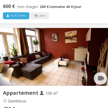
600 €
hors charges
200 €
/semaine
40 €
/jour
il y a 7 jours
Libre
KV 1926
Belle Coloc en plein centre, au calme, non loin de la gare, près
des commerces et à une minute de la faculté d'agronomie vous
bénéficierez d'un lit double et un bureau dans une chambre avec
vue sur jardin. Salle de bain spacieuse. Cuisine ouverte donnant
sur le séjour. Touts deux moderne et très...
Appartement
100 m²
Gembloux