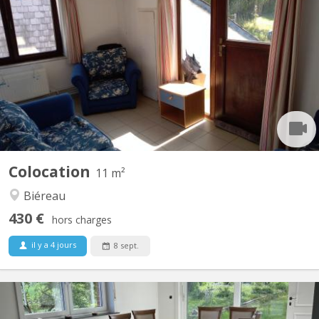
Vidéo disponible ici ! Agréable maison communautaire de 6
étudiant(e)s, située à Vieusart, juste en périphérie de Louvain-la-
Neuve Domiciliation possible. Non-fumeur. Wifi gratuit. Quartier
vert et calme : 32 rue de Mèves, 1325 Corroy-le-Grand. A
partager : cuisine équipée (4 taques...
Colocation
11 m²
Biéreau
430 €
hors charges
il y a 4 jours
8 sept.
KV 2122