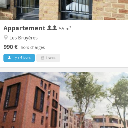
Appartement
55 m²
Les Bruyères
990 €
hors charges
il y a 4 jours
1 sept.
KV 1459
Furnished 1-bedroom apartment, built in 2020, centrally located
in a new residential complex in Courbevoie with views of the
gardens. 3 minutes (250m) from the Esplanade supermarket.
SNCB train station (300m). Bus station 11 minutes (900m). E411
motorway at the parking lot exit. Living room with...