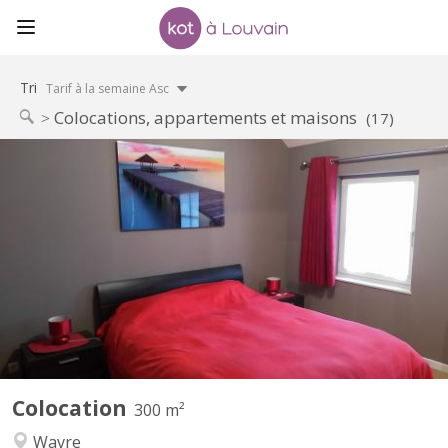
Tri
Tarif à la semaine Asc
Colocations, appartements et maisons
(17)
KV 1330
Régent en éducation physique loue chambre(lit double) dans une
belle villa pour UNIQUEMENT étudiant(e), stagiaire sérieux(se) et
soigneux(se). Salle de douche privatisée, TV, Wi-fi, fitness, grand
jardin, bureau, Lave linge, parking privé. Endroit calme, idéal pour
étudier. A 8 min...
Colocation
300 m²
Wavre