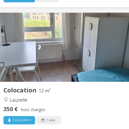
KV 1465
familiale à Lauzelle (Louvain-la-Neuve) Nous proposons une
chambre meublée à louer dans une maison familiale située dans
le quartier résidentiel de Lauzelle, à Louvain-la-Neuve. La maison
est partagée avec la propriétaire, un étudiant en Erasmus à
UCLouvain et un élève en retho au LMV. 🔹...
Colocation
12 m²
Lauzelle
350 €
hors charges
il y a 2 jours
1 sept.