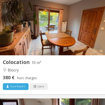
KV 2209
Chambre dispo dans une coloc à Louvain-la-Neuve Salut ! Une
place se libère dans une superbe colocation à Louvain-la-Neuve
à partir du 1er août. La colocation est composée de : Violette – la
trentaine, j'aime le sport, j’adore cuisiner et me plonger dans un
bon livre. Plutôt calme au...
Colocation
10 m²
Blocry
380 €
hors charges
il y a 6 jours
Libre
KV 1617