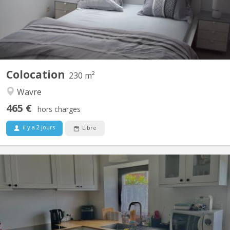
grands canapés 2 fauteuils pour...
Colocation
230 m²
Wavre
465 €
hors charges
il y a 2 jours
Libre
KV 2223
Duplex de 50 m2 situé à Mont-Saint-Guibert dans rue calme Rue
Demi-Lune Le rez comporte un coin cuisine et un salon. A
l'étage, se trouvent une chambre à coucher, la salle de bain
(douche) et la toilette (wc séparé) Un espace buanderie est à
disposition. Pour couple d'étudiant. e. s ou 1...