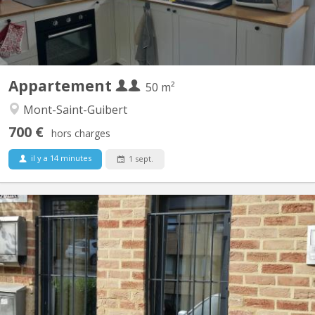
Appartement
50 m²
Mont-Saint-Guibert
700 €
hors charges
il y a 14 minutes
1 sept.
KV 2081
Appartement lumineux de 56m2 disponible, et possible pour 2
personnes ou couple. Un salon meublé avec 2 divans-lits, tapis et
table de salon et rangé table-bureau; une grande chambre avec 2
lits (1 grand 2 personnes et 1personne), 2 placards de
rangement, et bureau avec fauteuil ; cuisine équipée...