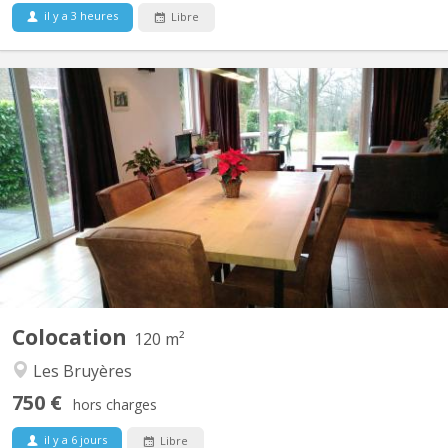
il y a 3 heures
Libre
KV 822
Période locative court terme: 08/06/26 - 07/09/26 1 chambre à
louer (occupation simple) dans une colocation de 2 personnes,
avec douche privative dans une maison meublée et toute
équipée avec terrasse, jardin et parking. Cadre vert et tranquille,
située proche du centre ville et des grands axes...
Colocation
120 m²
Les Bruyères
750 €
hors charges
il y a 6 jours
Libre