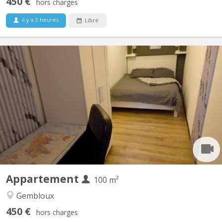
450 €
hors charges
il y a 3 heures
Libre
KV 1927
Belle coloc full équipée et meublée, en plein centre, au calme,
non loin de la gare, près des commerces et à une minute de la
faculté d'agronomie vous bénéficierez d'un lit double et un
bureau dans une chambre avec vue sur jardin. Salle de bain
spacieuse. Cuisine ouverte donnant sur le séjour....
Appartement
100 m²
Gembloux
450 €
hors charges