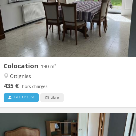
190 m² lumineux et entièrement équipés Grand jardin plein sud +
belle terrasse Complètement meublé et équipé Quartier calme à
proximité de Louvain la Neuve Places de parking devant la
maison 2 Chambres disponibles 18m² Chaque chambre est
meublée, lumineuse et comprend : Lit double, bureau,...
Colocation
190 m²
Ottignies
435 €
hors charges
il y a 1 heure
Libre
KV 2096
Des places se libèrent dans une colocation de choix à Vieusart !