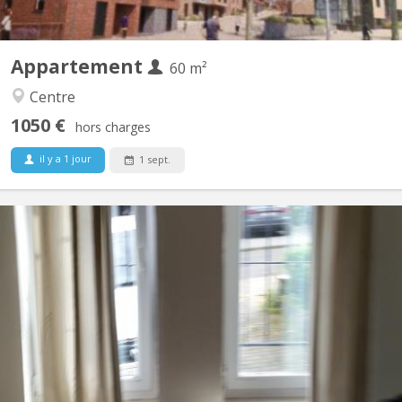
Appartement
60 m²
Centre
1050 €
hors charges
il y a 1 jour
1 sept.
KV 277
Appartement tout confort aux Bruyères composé de : - Grande
chambre séparée et une autre pièce/bureau ou ch. avec meubles
à disposition. - Salon et Sam meublés, - WC séparé avec lave-
mains, tablette et miroir - Cuisine équipée avec grand four
électrique, 4 taques électrique Indiction, frigo,...