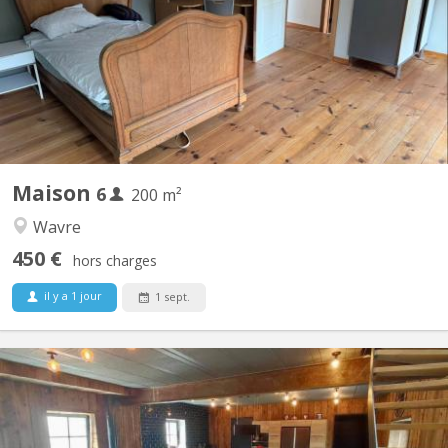
🔸 Deux maisons mitoyennes (4p + 2p) 🔸 Emplacement
enchanteur à Vieux-Sart, dans le lieu-dit "la Place" 🔸 Cadre
bucolique, propice à de nombreuses balades 🔸 Cour orientée
sud 🔸 Bail annuel renouvelable 🔸 Chaque maison offre...
Maison
6
200 m²
Wavre
450 €
hors charges
il y a 1 jour
1 sept.
KV 1961
A 10 minutes de LLN, 5 minutes du Domaine du Blé, 10 minutes
de Wavre : Magnifique maison en colocation comprenant 4