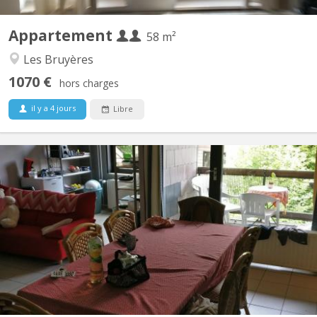
Appartement
58 m²
Les Bruyères
1070 €
hors charges
il y a 4 jours
Libre
KV 1793
Appartement meublé 5 chambres Quartier des Bruyères, à 1348
Louvain-la-Neuve, à 150 m de la Place Montesquieu (proximité
centre et facilités). Appartement de 110 m2 pour 5 étudiant(e)s
solidaires, non-fumeurs : 5 chambres, hall, cuisine équipée,
remise, salle de bain avec WC, terrasse, salle...