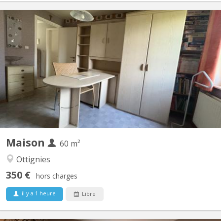
KV 2089
Chambre individuelle Cuisine et salle de bain commune
Maison
60 m²
Ottignies
350 €
hors charges
il y a 1 heure
Libre