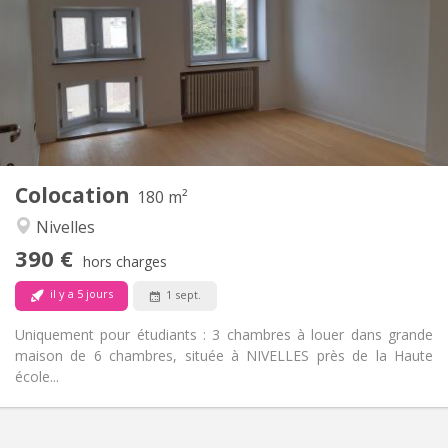
12 mois
Durée:
Sous conditions
Domiciliation:
Aménagement
Commune
Salle de bain:
Commune
Cuisine:
2
180 m
Superficie:
1
Pièces privées:
Colocation
Autre
180 m²
Calme
Atmosphère:
Nivelles
Non
Accès PMR:
390 €
Non-fumeur
Fumeur:
hors charges
Non
Animaux de compagnie:
il y a 5 jours
1 sept.
Uniquement pour étudiants : 3 chambres à louer dans grande
maison de 6 chambres, située à NIVELLES près de la Haute
école...