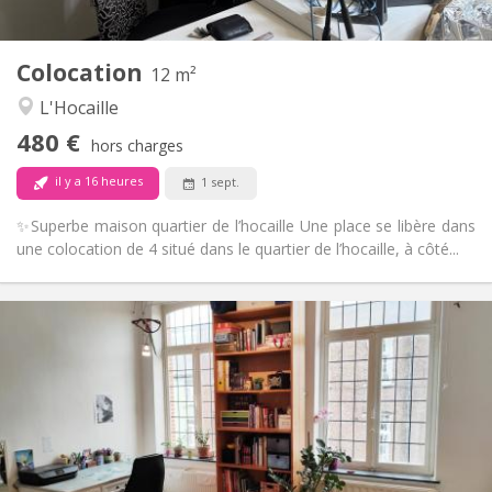
2
12 m
Superficie:
1
Pièces privées:
Colocation
Autre
12 m²
Communautaire, chaleureuse
Atmosphère:
L'Hocaille
Non
Accès PMR:
480 €
Fumeur ok
Fumeur:
hors charges
Non
Animaux de compagnie:
il y a 16 heures
1 sept.
✨Superbe maison quartier de l’hocaille Une place se libère dans
une colocation de 4 situé dans le quartier de l’hocaille, à côté...
Infos Pratiques
450 €
Loyer:
50 €
Charges:
12 mois
Durée:
Non
Domiciliation:
Aménagement
Commune
Salle de bain: