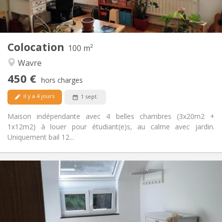
Commune
Cuisine:
2
100 m
Superficie:
5
Pièces privées:
Colocation
Autre
100 m²
Calme
Atmosphère:
Wavre
Non
Accès PMR:
450 €
Non-fumeur
Fumeur:
hors charges
Non
Animaux de compagnie:
il y a 4 jours
1 sept.
Maison indépendante avec 4 belles chambres (3x20m2 +
1x12m2) à louer pour étudiant(e)s, au calme avec jardin.
Uniquement bail 12...
Infos Pratiques
425 €
Loyer:
150 €
Charges:
12 mois, 11 mois, 10 mois
Durée:
Non
Domiciliation: