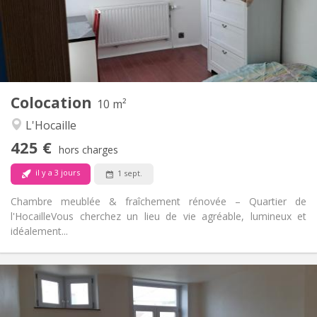
Aménagement
Commune
Salle de bain:
Commune
Cuisine:
2
10 m
Superficie:
1
Pièces privées:
Colocation
Autre
10 m²
Chaleureuse, studieuse, calme
Atmosphère:
L'Hocaille
Non
Accès PMR:
425 €
Non-fumeur
Fumeur:
hors charges
Non
Animaux de compagnie:
il y a 3 jours
1 sept.
Chambre meublée & fraîchement rénovée – Quartier de
l'Hocaille ​Vous cherchez un lieu de vie agréable, lumineux et
idéalement...
Infos Pratiques
390 €
Loyer:
75 €
Charges: