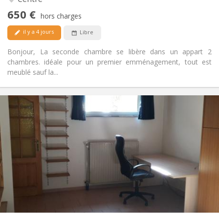
Oui
Accès PMR:
650 €
Non-fumeur
Fumeur:
hors charges
Acceptés
Animaux de compagnie:
il y a 4 jours
Libre
Bonjour, La seconde chambre se libère dans un appart 2
chambres. idéale pour un premier emménagement, tout est
meublé sauf la...
Infos Pratiques
560 €
Loyer:
100 €
Charges:
12 mois
Durée:
Non
Domiciliation:
Aménagement
Privée
Salle de bain:
Privée (pièce distincte)
Cuisine:
2
45 m
Superficie:
3
Pièces privées: