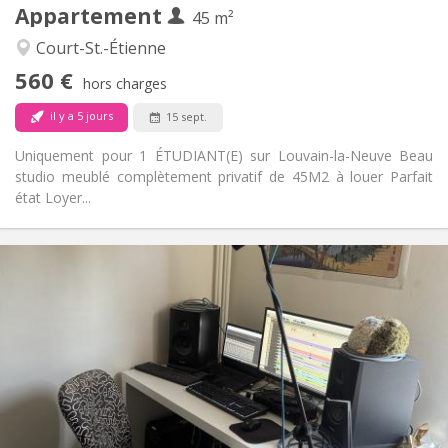
Appartement
Autre
45 m²
Studieuse
Atmosphère:
Court-St.-Étienne
Non
Accès PMR:
560 €
Non-fumeur
Fumeur:
hors charges
Non
Animaux de compagnie:
il y a 5 jours
15 sept.
Uniquement pour 1 ÉTUDIANT(E) sur Louvain-la-Neuve Beau
studio meublé complètement privatif de 45M2 à louer Parfait
état Loyer...
Infos Pratiques
480 €
Loyer:
50 €
Charges:
12 mois
Durée:
Non
Domiciliation:
Aménagement
Commune
Salle de bain:
Commune
Cuisine: