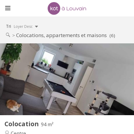
Tri
Loyer Desc
Colocations, appartements et maisons
(6)
Infos Pratiques
650 €
Loyer:
150 €
Charges:
12 mois, 11 mois, 10 mois
Durée:
Acceptée
Domiciliation:
Aménagement
Commune
Salle de bain:
Commune
Cuisine:
2
94 m
Superficie:
1
Pièces privées:
Colocation
Autre
94 m²
Calme, chaleureuse
Atmosphère:
Centre