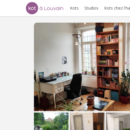
Kots
Studios
Kots chez l'h