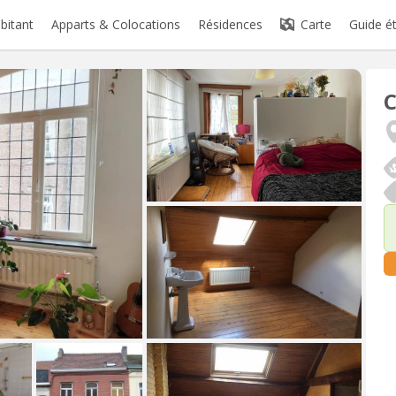
abitant
Apparts & Colocations
Résidences
Carte
Guide é
C