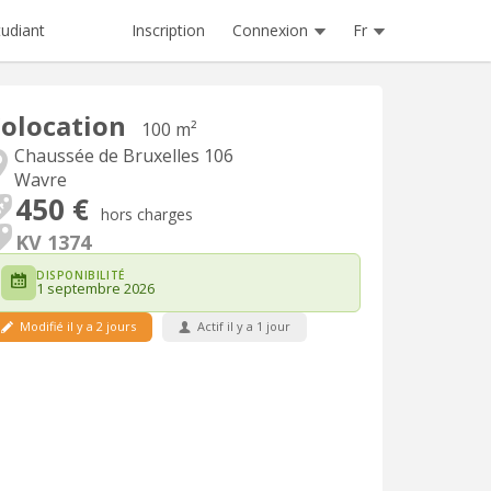
Inscription
Connexion
Fr
tudiant
olocation
100 m²
Chaussée de Bruxelles 106
Wavre
450 €
hors charges
KV 1374
DISPONIBILITÉ
1 septembre 2026
Modifié il y a 2 jours
Actif il y a 1 jour