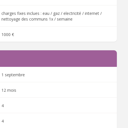
charges fixes inclues : eau / gaz / electricité / internet /
nettoyage des communs 1x / semaine
1000 €
1 septembre
12 mois
4
4