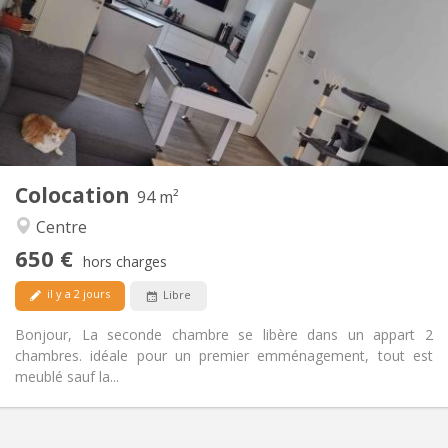
12 mois, 11 mois, 10 mois
Durée:
Acceptée
Domiciliation:
Aménagement
Commune
Salle de bain:
Commune
Cuisine:
2
94 m
Superficie:
1
Pièces privées:
Colocation
Autre
94 m²
Chaleureuse, calme
Atmosphère:
Centre
Oui
Accès PMR:
650 €
Non-fumeur
Fumeur:
hors charges
Acceptés
Animaux de compagnie:
il y a 2 jours
Libre
Bonjour, La seconde chambre se libère dans un appart 2
chambres. idéale pour un premier emménagement, tout est
meublé sauf la...