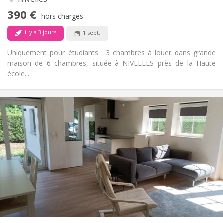
Non
Accès PMR:
390 €
Non-fumeur
Fumeur:
hors charges
Non
Animaux de compagnie:
il y a 3 jours
1 sept.
Uniquement pour étudiants : 3 chambres à louer dans grande
maison de 6 chambres, située à NIVELLES près de la Haute
école...
Infos Pratiques
400 €
Loyer:
80 €
Charges:
12 mois, 10 mois
Durée:
Non
Domiciliation:
Aménagement
Commune
Salle de bain:
Commune
Cuisine:
2
16 m
Superficie:
1
Pièces privées: