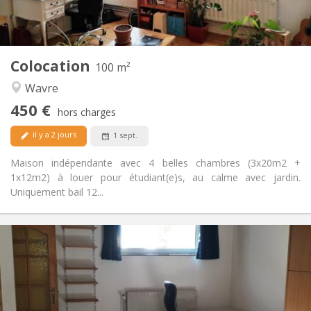
Commune
Cuisine:
2
100 m
Superficie:
5
Pièces privées:
Colocation
Autre
100 m²
Calme
Atmosphère:
Wavre
Non
Accès PMR:
450 €
Non-fumeur
Fumeur:
hors charges
Non
Animaux de compagnie:
il y a 2 jours
1 sept.
Maison indépendante avec 4 belles chambres (3x20m2 +
1x12m2) à louer pour étudiant(e)s, au calme avec jardin.
Uniquement bail 12...
Infos Pratiques
560 €
Loyer:
100 €
Charges:
12 mois
Durée:
Non
Domiciliation: