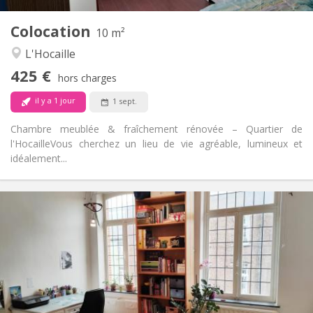
1
Pièces privées:
Colocation
Autre
10 m²
Studieuse, chaleureuse, calme
Atmosphère:
L'Hocaille
Non
Accès PMR:
425 €
Non-fumeur
Fumeur:
hors charges
Non
Animaux de compagnie:
il y a 1 jour
1 sept.
Chambre meublée & fraîchement rénovée – Quartier de
l'Hocaille ​Vous cherchez un lieu de vie agréable, lumineux et
idéalement...
Infos Pratiques
450 €
Loyer:
50 €
Charges:
12 mois
Durée:
Non
Domiciliation:
Aménagement
Commune
Salle de bain: