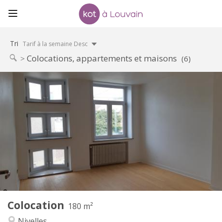
Tri
Tarif à la semaine Desc
Colocations, appartements et maisons
(6)
Infos Pratiques
390 €
Loyer:
75 €
Charges:
12 mois
Durée:
Sous conditions
Domiciliation:
Aménagement
Commune
Salle de bain:
Commune
Cuisine:
2
180 m
Superficie:
1
Pièces privées:
Colocation
Autre
180 m²
Calme
Atmosphère:
Nivelles