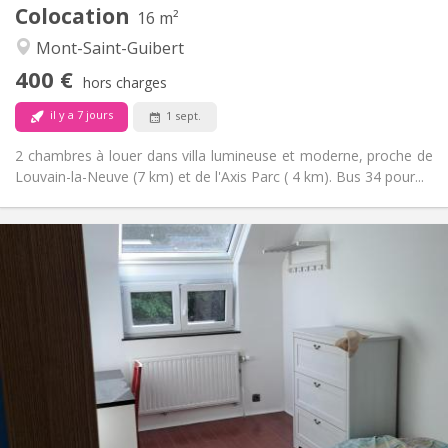
Colocation
Autre
16 m²
Calme
Atmosphère:
Mont-Saint-Guibert
Non
Accès PMR:
400 €
Non-fumeur
Fumeur:
hors charges
Non
Animaux de compagnie:
il y a 7 jours
1 sept.
2 chambres à louer dans villa lumineuse et moderne, proche de
Louvain-la-Neuve (7 km) et de l'Axis Parc ( 4 km). Bus 34 pour...
Infos Pratiques
425 €
Loyer:
150 €
Charges:
12 mois, 11 mois, 10 mois
Durée:
Non
Domiciliation:
Aménagement
Commune
Salle de bain:
Commune
Cuisine:
2
10 m
Superficie: