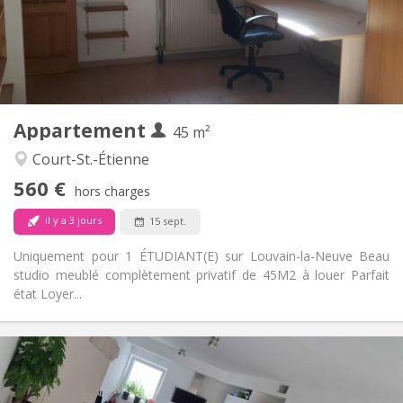
Aménagement
Privée
Salle de bain:
Privée (pièce distincte)
Cuisine:
2
45 m
Superficie:
3
Pièces privées:
Appartement
Autre
45 m²
Studieuse
Atmosphère:
Court-St.-Étienne
Non
Accès PMR:
560 €
Non-fumeur
Fumeur:
hors charges
Non
Animaux de compagnie:
il y a 3 jours
15 sept.
Uniquement pour 1 ÉTUDIANT(E) sur Louvain-la-Neuve Beau
studio meublé complètement privatif de 45M2 à louer Parfait
état Loyer...
Infos Pratiques
650 €
Loyer:
150 €
Charges: