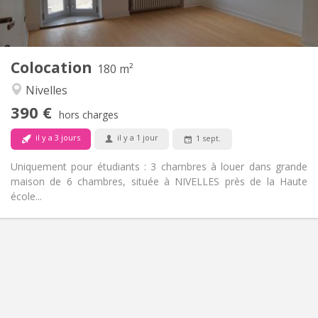
Commune
Cuisine:
2
180 m
Superficie:
1
Pièces privées:
Colocation
Autre
180 m²
Calme
Atmosphère:
Nivelles
Non
Accès PMR:
390 €
Non-fumeur
Fumeur:
hors charges
Non
Animaux de compagnie:
il y a 3 jours
il y a 1 jour
1 sept.
Uniquement pour étudiants : 3 chambres à louer dans grande
maison de 6 chambres, située à NIVELLES près de la Haute
école...