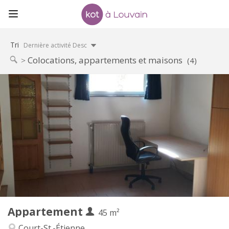
Tri
Dernière activité Desc
Colocations, appartements et maisons
(4)
Infos Pratiques
560 €
Loyer:
100 €
Charges:
12 mois
Durée:
Non
Domiciliation:
Aménagement
Privée
Salle de bain:
Privée (pièce distincte)
Cuisine:
2
45 m
Superficie:
3
Pièces privées:
Appartement
Autre
45 m²
Studieuse
Atmosphère:
Court-St.-Étienne