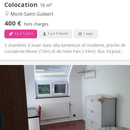
Colocation
Autre
16 m²
Calme
Atmosphère:
Mont-Saint-Guibert
Non
Accès PMR:
400 €
Non-fumeur
Fumeur:
hors charges
Non
Animaux de compagnie:
il y a 7 jours
il y a 1 heure
1 sept.
2 chambres à louer dans villa lumineuse et moderne, proche de
Louvain-la-Neuve (7 km) et de l'Axis Parc ( 4 km). Bus 34 pour...
Infos Pratiques
425 €
Loyer:
150 €
Charges:
12 mois, 11 mois, 10 mois
Durée:
Non
Domiciliation:
Aménagement
Commune
Salle de bain:
Commune
Cuisine:
2
10 m
Superficie: