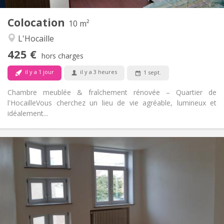
1
Pièces privées:
Colocation
Autre
10 m²
Chaleureuse, studieuse, calme
Atmosphère:
L'Hocaille
Non
Accès PMR:
425 €
Non-fumeur
Fumeur:
hors charges
Non
Animaux de compagnie:
il y a 1 jour
il y a 3 heures
1 sept.
Chambre meublée & fraîchement rénovée – Quartier de
l'Hocaille ​Vous cherchez un lieu de vie agréable, lumineux et
idéalement...
Infos Pratiques
390 €
Loyer:
75 €
Charges:
12 mois
Durée:
Sous conditions
Domiciliation:
Aménagement
Commune
Salle de bain: