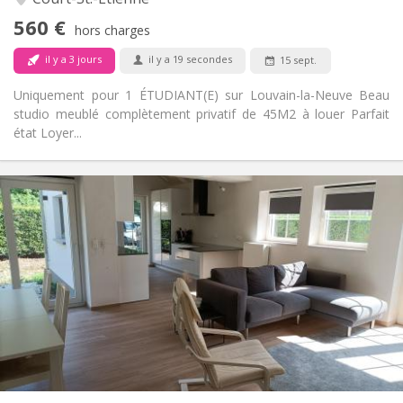
Non
Accès PMR:
560 €
Non-fumeur
Fumeur:
hors charges
Non
Animaux de compagnie:
il y a 3 jours
il y a 19 secondes
15 sept.
Uniquement pour 1 ÉTUDIANT(E) sur Louvain-la-Neuve Beau
studio meublé complètement privatif de 45M2 à louer Parfait
état Loyer...
Infos Pratiques
400 €
Loyer:
80 €
Charges:
12 mois, 10 mois
Durée:
Non
Domiciliation:
Aménagement
Commune
Salle de bain:
Commune
Cuisine:
2
16 m
Superficie:
1
Pièces privées: