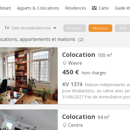
abitant
Apparts & Colocations
Résidences
Carte
Guide é
Tri
Date de publication Asc
Nouveau
Mis à jour
Actif
ocations, appartements et maisons
(2)
Colocation
100 m²
Wavre
iation:
Non
Pièces privées:
5
450 €
hors charges
12 mois
Superficie:
100 m
2
s:
50 €
Cuisine:
Commune
KV 1374
Maison indépendante av
450 €
Salle de bain:
Commune
pour étudiant(e)s, au calme avec ja
 Pratiques
Aménagement
31/08/2027 Pas de domiciliation pos
Colocation
94 m²
Centre