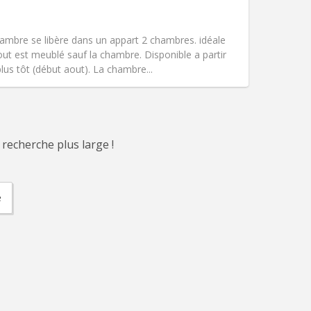
Animaux de compagnie:
Acceptés
Fumeur:
Non-fumeur
Accès PMR:
Oui
mbre se libère dans un appart 2 chambres. idéale
Atmosphère:
Chaleureuse, calme
 est meublé sauf la chambre. Disponible a partir
Autre
us tôt (début aout). La chambre...
 recherche plus large !
e