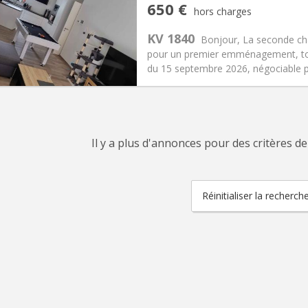
iation:
Acceptée
Pièces privées:
1
650 €
hors charges
12 mois, 11 mois, 10 mois
Superficie:
94 m
2
s:
150 €
Cuisine:
Commune
KV 1840
Bonjour, La seconde cha
650 €
Salle de bain:
Commune
pour un premier emménagement, tout
 Pratiques
Aménagement
du 15 septembre 2026, négociable pl
Il y a plus d'annonces pour des critères de
Réinitialiser la recherch