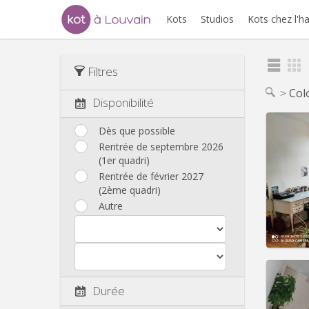
Kots
Studios
Kots chez l'h
Filtres
Col
Disponibilité
Dès que possible
Rentrée de septembre 2026
(1er quadri)
Domicil
Durée:
Rentrée de février 2027
Charge
(2ème quadri)
Loyer:
Autre
Infos
Durée