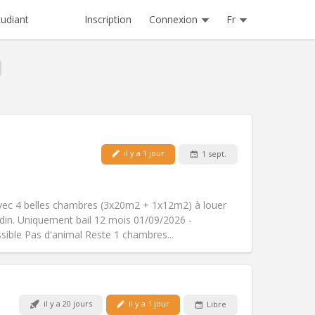
Inscription
Connexion
Fr
tudiant
il y a 1 jour
1 sept.
Animaux de compagnie:
Non
Fumeur:
Non-fumeur
Accès PMR:
Non
ec 4 belles chambres (3x20m2 + 1x12m2) à louer
Atmosphère:
Calme
rdin. Uniquement bail 12 mois 01/09/2026 -
Autre
sible Pas d'animal Reste 1 chambres...
il y a 20 jours
il y a 1 jour
Libre