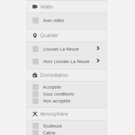
Vidéo
Avec vidéo
Quartier
Louvain-La-Neuve
Biéreau
Hors Louvain-La-Neuve
Blocry
Court-St.-Étienne
Domiciliation
Centre
Gembloux
L'Hocaille
Genappe
Acceptée
La Baraque
Sous conditions
Mont-Saint-Guibert
Lauzelle
Non acceptée
Nivelles
Les Bruyères
Ottignies
Atmosphère
Rixensart
Walhain
Studieuse
Wavre
Calme