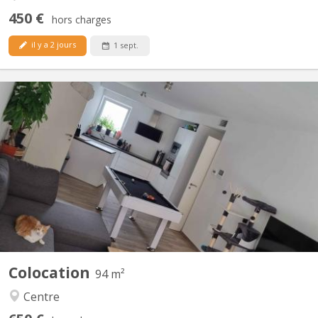
450 €
hors charges
il y a 2 jours
1 sept.
KV 1840
Bonjour, La seconde chambre se libère dans un appart 2
chambres. idéale pour un premier emménagement, tout est
meublé sauf la chambre. Disponible a partir du 15 septembre
2026, négociable plus tôt (début aout). La chambre fait 9M² dans
un appartement au centre de Courbevoie derrière l'esplanade à...
Colocation
94 m²
Centre