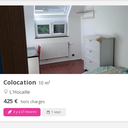
KV 2271
Chambre meublée & fraîchement rénovée – Quartier de l'Hocaille ​
Vous cherchez un lieu de vie agréable, lumineux et idéalement
situé ? Venez nous rejoindre dans notre colocation de 3
personnes au sein d'une maison unifamiliale ! ​📍 Localisation
idéale ​Située dans le quartier très recherché de...
Colocation
10 m²
L'Hocaille
425 €
hors charges
il y a 21 heures
1 sept.