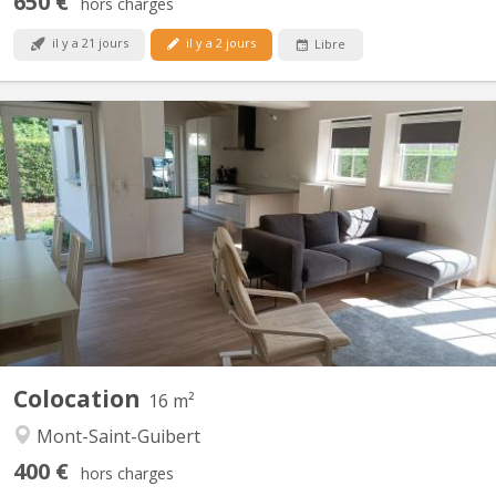
650 €
hors charges
il y a 21 jours
il y a 2 jours
Libre
KV 1427
2 chambres à louer dans villa lumineuse et moderne, proche de
Louvain-la-Neuve (7 km) et de l'Axis Parc ( 4 km). Bus 34 pour
Louvain-la-Neuve à 30 mètres ; parking extérieur : 480€ par mois,
charges comprises. Pour non-fumeur ou fumeur uniquement en
extérieur. Les autres chambres sont occupées par...
Colocation
16 m²
Mont-Saint-Guibert
400 €
hors charges