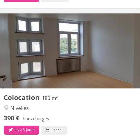
KV 1248
Uniquement pour étudiants : 3 chambres à louer dans grande
maison de 6 chambres, située à NIVELLES près de la Haute école
HE2B. Chaque chambre dispose d'un lavabo et la maison est
composée de 2 salles de bain et 1 salle de douche, d'une grande
cuisine et un grand living communs. La maison est...
Colocation
180 m²
Nivelles
390 €
hors charges
il y a 3 jours
1 sept.