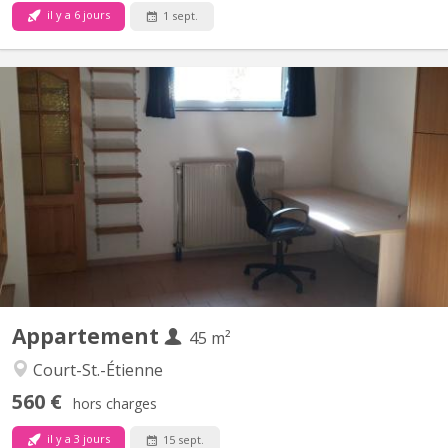
il y a 6 jours
1 sept.
KV 1905
Uniquement pour 1 ÉTUDIANT(E) sur Louvain-la-Neuve Beau
studio meublé complètement privatif de 45M2 à louer Parfait
état Loyer mensuel 560 euros, forfait pour les charges 100 euros
par mois = 660 euros TOUT COMPRIS (électricité, chauffage,
eau, internet) Pas de domicile Séjour carrelé, cuisine...
Appartement
45 m²
Court-St.-Étienne
560 €
hors charges
il y a 3 jours
15 sept.