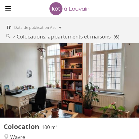
Tri
Date de publication Asc
Colocations, appartements et maisons
(6)
KV 1374
Maison indépendante avec 4 belles chambres (3x20m2 +
1x12m2) à louer pour étudiant(e)s, au calme avec jardin.
Uniquement bail 12 mois 01/09/2026 - 31/08/2027 Pas de
domiciliation possible Pas d'animal Reste 1 chambres libre
Planchers en bois, chambres lumineuses. Cour intérieure, jardin
100m2,...
Colocation
100 m²
Wavre