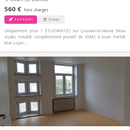
Non
Accès PMR:
560 €
Non-fumeur
Fumeur:
hors charges
Non
Animaux de compagnie:
il y a 4 jours
15 sept.
Uniquement pour 1 ÉTUDIANT(E) sur Louvain-la-Neuve Beau
studio meublé complètement privatif de 45M2 à louer Parfait
état Loyer...
Infos Pratiques
390 €
Loyer:
75 €
Charges:
12 mois
Durée:
Sous conditions
Domiciliation:
Aménagement
Commune
Salle de bain:
Commune
Cuisine:
2
180 m
Superficie:
1
Pièces privées: