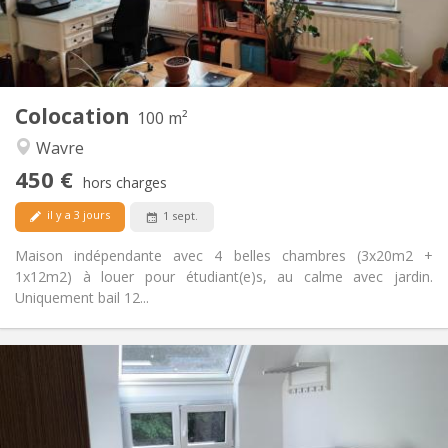
Commune
Salle de bain:
Commune
Cuisine:
2
100 m
Superficie:
5
Pièces privées:
Colocation
Autre
100 m²
Calme
Atmosphère:
Wavre
Non
Accès PMR:
450 €
Non-fumeur
Fumeur:
hors charges
Non
Animaux de compagnie:
il y a 3 jours
1 sept.
Maison indépendante avec 4 belles chambres (3x20m2 +
1x12m2) à louer pour étudiant(e)s, au calme avec jardin.
Uniquement bail 12...
Infos Pratiques
425 €
Loyer:
150 €
Charges:
12 mois, 11 mois, 10 mois
Durée: