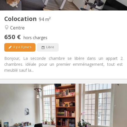
2
94 m
Superficie:
1
Pièces privées:
Colocation
Autre
94 m²
Calme, chaleureuse
Atmosphère:
Centre
Oui
Accès PMR:
650 €
Non-fumeur
Fumeur:
hors charges
Acceptés
Animaux de compagnie:
il y a 3 jours
Libre
Bonjour, La seconde chambre se libère dans un appart 2
chambres. idéale pour un premier emménagement, tout est
meublé sauf la...
Infos Pratiques
450 €
Loyer:
50 €
Charges:
12 mois
Durée:
Non
Domiciliation:
Aménagement