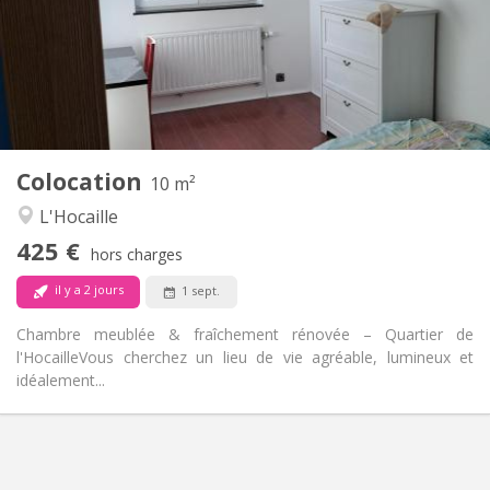
Non
Domiciliation:
Aménagement
Commune
Salle de bain:
Commune
Cuisine:
2
10 m
Superficie:
1
Pièces privées:
Colocation
Autre
10 m²
Studieuse, calme, chaleureuse
Atmosphère:
L'Hocaille
Non
Accès PMR:
425 €
Non-fumeur
Fumeur:
hors charges
Non
Animaux de compagnie:
il y a 2 jours
1 sept.
Chambre meublée & fraîchement rénovée – Quartier de
l'Hocaille ​Vous cherchez un lieu de vie agréable, lumineux et
idéalement...