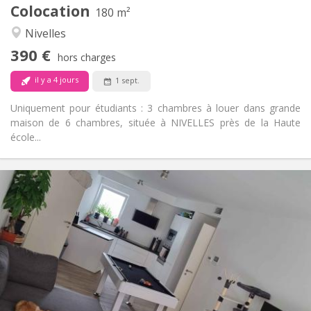
Colocation
Autre
180 m²
Calme
Atmosphère:
Nivelles
Non
Accès PMR:
390 €
Non-fumeur
Fumeur:
hors charges
Non
Animaux de compagnie:
il y a 4 jours
1 sept.
Uniquement pour étudiants : 3 chambres à louer dans grande
maison de 6 chambres, située à NIVELLES près de la Haute
école...
Infos Pratiques
650 €
Loyer:
150 €
Charges:
12 mois, 11 mois, 10 mois
Durée:
Acceptée
Domiciliation:
Aménagement
Commune
Salle de bain:
Commune
Cuisine: