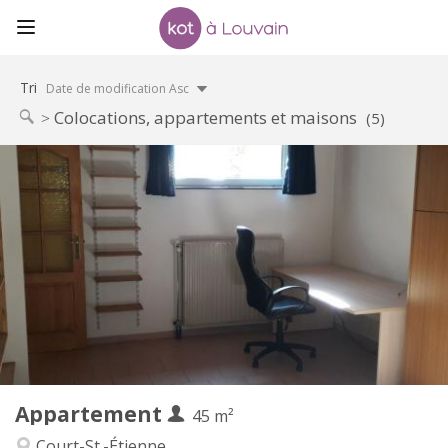
Tri
Date de modification Asc
Colocations, appartements et maisons
(5)
Infos Pratiques
560 €
Loyer:
100 €
Charges:
12 mois
Durée:
Non
Domiciliation:
Aménagement
Privée
Salle de bain:
Privée (pièce distincte)
Cuisine:
2
45 m
Superficie:
3
Pièces privées:
Appartement
Autre
45 m²
Studieuse
Atmosphère:
Court-St.-Étienne