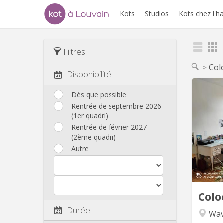
Kots
Studios
Kots chez l'h
Filtres
Col
Disponibilité
Dès que possible
Rentrée de septembre 2026
Mai
(1er quadri)
chamb
Rentrée de février 2027
p
(2ème quadri)
Autre
dom
Rest
b
Colo
Durée
Wav