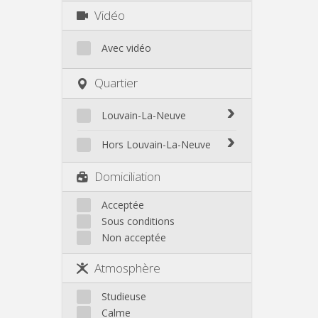
Vidéo
Avec vidéo
Quartier
Louvain-La-Neuve
Biéreau
Hors Louvain-La-Neuve
Blocry
Court-St.-Étienne
Domiciliation
Centre
Gembloux
L'Hocaille
Genappe
Acceptée
La Baraque
Sous conditions
Mont-Saint-Guibert
Lauzelle
Non acceptée
Nivelles
Les Bruyères
Ottignies
Atmosphère
Rixensart
Walhain
Studieuse
Wavre
Calme