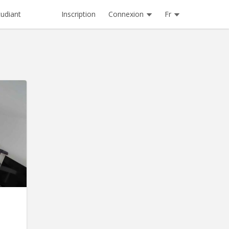
Inscription
Connexion
Fr
tudiant
 1840
bre se
ambres.
premier
é sauf
r du 15
us tôt
² dans
tre de
de à...