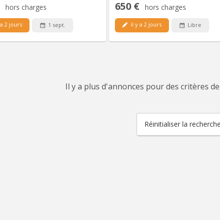
650 €
hors charges
hors charges
 a 2 jours
il y a 2 jours
1 sept.
Libre
Il y a plus d'annonces pour des critères de
Réinitialiser la recherch