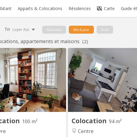
abitant
Apparts & Colocations
Résidences
Carte
Guide é
Tri
Loyer Asc
Nouveau
Mis à jour
Actif
ocations, appartements et maisons
(2)
KV 1374
KV
son indépendante avec 4 belles
Bonjour, La seconde cham
res (3x20m2 + 1x12m2) à louer
libère dans un appart 2 ch
our étudiant(e)s, au calme avec
idéale pour un 
jardin. Uniquement bail 12 mois
emménagement, tout est meubl
01/09/2026 - 31/08/2027 Pas de
la chambre. Disponible a parti
iciliation possible Pas d'animal
septembre 2026, négociable pl
e 1 chambres libre Planchers en
(début aout). La chambre fait 9M
ois, chambres lumineuses. Cour
un appartement au cen
intérieure, jardin 100m2,...
Courbevoie derrière l'esplana
cation
Colocation
100 m²
94 m²
re
Centre