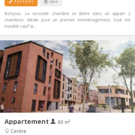
il y a 3 jours
Libre
Bonjour, La seconde chambre se libère dans un appart 2
chambres. idéale pour un premier emménagement, tout est
meublé sauf la...
Infos Pratiques
1050 €
Loyer:
120 €
Charges:
12 mois, 3-4 mois, au mois
Durée:
Acceptée
Domiciliation:
Aménagement
Privée
Salle de bain:
Privée (pièce distincte)
Cuisine:
2
60 m
Superficie:
5
Pièces privées:
Appartement
Autre
60 m²
Calme
Atmosphère:
Centre