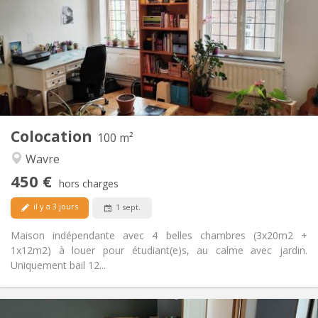
12 mois
Durée:
Non
Domiciliation:
Aménagement
Commune
Salle de bain:
Commune
Cuisine:
2
100 m
Superficie:
5
Pièces privées:
Colocation
Autre
100 m²
Calme
Atmosphère:
Wavre
Non
Accès PMR:
450 €
Non-fumeur
Fumeur:
hors charges
Non
Animaux de compagnie:
il y a 3 jours
1 sept.
Maison indépendante avec 4 belles chambres (3x20m2 +
1x12m2) à louer pour étudiant(e)s, au calme avec jardin.
Uniquement bail 12...
Infos Pratiques