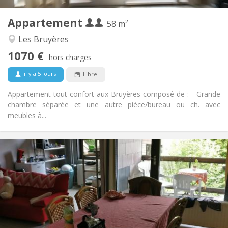
2
Pièces privées:
Appartement
Autre
58 m²
Calme, studieuse, chaleureuse
Atmosphère:
Les Bruyères
Oui
Accès PMR:
1070 €
Non-fumeur
Fumeur:
hors charges
Non
Animaux de compagnie:
il y a 5 jours
Libre
Appartement tout confort aux Bruyères composé de : - Grande
chambre séparée et une autre pièce/bureau ou ch. avec
meubles à...
Infos Pratiques
2200 € (440 €/pers.)
Loyer:
375 € (75 €/pers.)
Charges:
12 mois
Durée:
Non
Domiciliation:
Aménagement
Commune
Salle de bain: