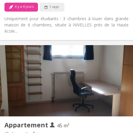
Non
Animaux de compagnie:
il y a 4 jours
1 sept.
Uniquement pour étudiants : 3 chambres à louer dans grande
maison de 6 chambres, située à NIVELLES près de la Haute
école...
Infos Pratiques
560 €
Loyer:
100 €
Charges:
12 mois
Durée:
Non
Domiciliation:
Aménagement
Privée
Salle de bain:
Privée (pièce distincte)
Cuisine:
2
45 m
Superficie:
3
Pièces privées:
Appartement
Autre
45 m²
Studieuse
Atmosphère: