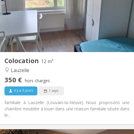
100 €
Charges:
10 mois, 5-6 mois, 3-4 mois
Durée:
Non
Domiciliation:
Aménagement
Commune
Salle de bain:
Commune
Cuisine:
2
12 m
Superficie:
1
Pièces privées:
Colocation
Autre
12 m²
Calme, studieuse
Atmosphère:
Lauzelle
Non
Accès PMR:
350 €
Non-fumeur
Fumeur:
hors charges
Non
Animaux de compagnie:
il y a 3 jours
1 sept.
familiale à Lauzelle (Louvain-la-Neuve) Nous proposons une
chambre meublée à louer dans une maison familiale située dans
le...