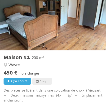
450 € (75 €/pers.)
Loyer:
75 € (13 €/pers.)
Charges:
12 mois
Durée:
Acceptée
Domiciliation:
Aménagement
Commune
Salle de bain:
Commune
Cuisine:
2
200 m
Superficie:
1
Pièces privées:
Maison
6
Autre
200 m²
Chaleureuse
Atmosphère:
Wavre
Non
Accès PMR:
450 €
Non-fumeur
Fumeur:
hors charges
Non
Animaux de compagnie:
il y a 1 heure
1 sept.
Des places se libèrent dans une colocation de choix à Vieusart !
🔸 Deux maisons mitoyennes (4p + 2p) 🔸 Emplacement
enchanteur...