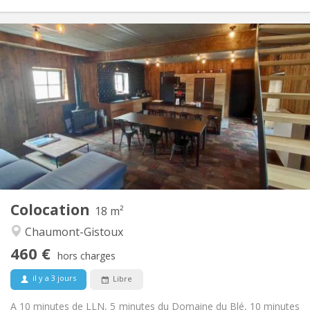
Infos Pratiques
460 €
Loyer:
80 €
Charges:
12 mois, 11 mois, 10 mois
Durée:
Acceptée
Domiciliation:
Aménagement
Privée
Salle de bain:
Commune
Cuisine:
2
18 m
Superficie:
1
Pièces privées:
Colocation
Autre
18 m²
Communautaire, chaleureuse, calme
Atmosphère:
Chaumont-Gistoux
Non
Accès PMR:
460 €
Fumeur ok
Fumeur:
hors charges
Non
Animaux de compagnie:
il y a 3 jours
Libre
A 10 minutes de LLN, 5 minutes du Domaine du Blé, 10 minutes