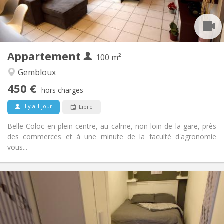
Commune
Salle de bain:
Commune
Cuisine:
2
100 m
Superficie:
1
Pièces privées:
Appartement
Autre
100 m²
Chaleureuse, studieuse, calme,
Atmosphère:
Gembloux
communautaire
450 €
Non
Accès PMR:
hors charges
Non-fumeur
Fumeur:
il y a 1 jour
Libre
Non
Animaux de compagnie:
Belle Coloc en plein centre, au calme, non loin de la gare, près
des commerces et à une minute de la faculté d'agronomie
vous...
Infos Pratiques
450 €
Loyer:
150 €
Charges:
12 mois, 11 mois, 10 mois, 5-6 mois
Durée: