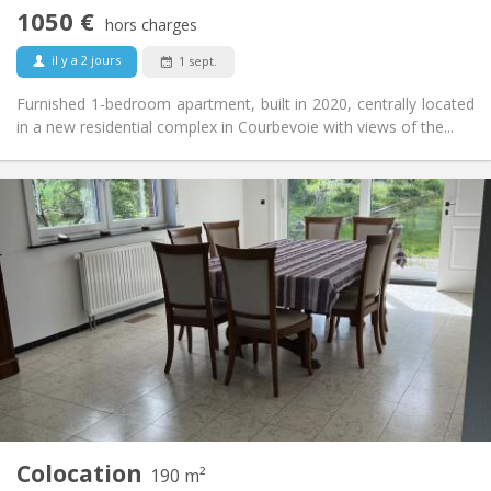
Non
Accès PMR:
1050 €
Non-fumeur
Fumeur:
hors charges
Non
Animaux de compagnie:
il y a 2 jours
1 sept.
Furnished 1-bedroom apartment, built in 2020, centrally located
in a new residential complex in Courbevoie with views of the...
Infos Pratiques
435 €
Loyer:
160 €
Charges:
12 mois, 11 mois
Durée:
Acceptée
Domiciliation:
Aménagement
Commune
Salle de bain:
Commune
Cuisine:
2
190 m
Superficie:
1
Pièces privées:
Colocation
Autre
190 m²