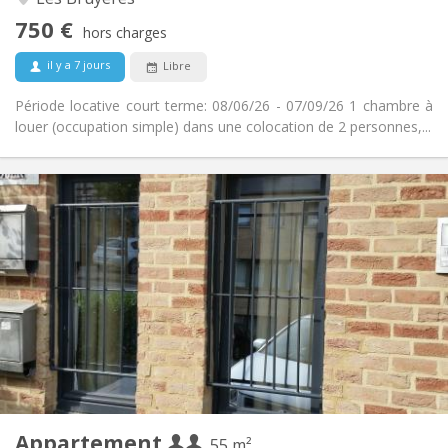
Non
Accès PMR:
750 €
Non-fumeur
Fumeur:
hors charges
Non
Animaux de compagnie:
il y a 7 jours
Libre
Période locative court terme: 08/06/26 - 07/09/26 1 chambre à
louer (occupation simple) dans une colocation de 2 personnes,...
Infos Pratiques
990 € (495 €/pers.)
Loyer:
260 € (130 €/pers.)
Charges:
12 mois, 5-6 mois
Durée:
Non
Domiciliation:
Aménagement
Privée
Salle de bain:
Privée (pièce distincte)
Cuisine:
2
55 m
Superficie:
4
Pièces privées:
Appartement
Autre
55 m²