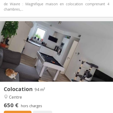
de Wavre : Magnifique maison en colocation comprenant 4
chambres,...
Infos Pratiques
650 €
Loyer:
150 €
Charges:
12 mois, 11 mois, 10 mois
Durée:
Acceptée
Domiciliation:
Aménagement
Commune
Salle de bain:
Commune
Cuisine:
2
94 m
Superficie:
1
Pièces privées:
Colocation
Autre
94 m²
Chaleureuse, calme
Atmosphère:
Centre
Oui
Accès PMR:
650 €
Non-fumeur
Fumeur:
hors charges
Acceptés
Animaux de compagnie: