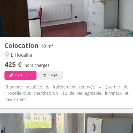
Aménagement
Commune
Salle de bain:
Commune
Cuisine:
2
10 m
Superficie:
1
Pièces privées:
Colocation
Autre
10 m²
Chaleureuse, calme, studieuse
Atmosphère:
L'Hocaille
Non
Accès PMR:
425 €
Non-fumeur
Fumeur:
hors charges
Non
Animaux de compagnie:
il y a 1 jour
1 sept.
Chambre meublée & fraîchement rénovée – Quartier de
l'Hocaille ​Vous cherchez un lieu de vie agréable, lumineux et
idéalement...
Infos Pratiques
350 €
Loyer: