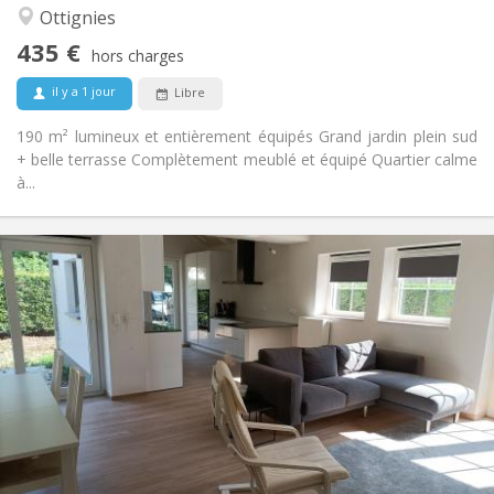
Communautaire, calme
Atmosphère:
Ottignies
Non
Accès PMR:
435 €
Non-fumeur
Fumeur:
hors charges
Non
Animaux de compagnie:
il y a 1 jour
Libre
190 m² lumineux et entièrement équipés Grand jardin plein sud
+ belle terrasse Complètement meublé et équipé Quartier calme
à...
Infos Pratiques
400 €
Loyer:
80 €
Charges:
12 mois, 10 mois
Durée:
Non
Domiciliation:
Aménagement
Commune
Salle de bain:
Commune
Cuisine:
2
16 m
Superficie:
1
Pièces privées: