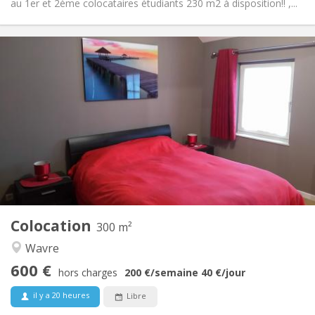
au 1er et 2ème colocataires étudiants 230 m2 à disposition!! ,...
Infos Pratiques
600 €
Loyer:
0 €
Charges:
12 mois, 11 mois, 10 mois, 5-6 mois, 3-4 mois,
Durée:
vacances d'été, au mois, à la semaine, à la journée
Non
Domiciliation:
Aménagement
Privée
Salle de bain:
Commune
Cuisine:
2
300 m
Superficie:
2
Pièces privées:
Colocation
300 m²
Autre
Wavre
Communautaire, calme, chaleureuse,
Atmosphère:
600 €
studieuse
hors charges
200 €
/semaine
40 €
/jour
Non
Accès PMR:
il y a 20 heures
Libre
Non-fumeur
Fumeur:
Non
Animaux de compagnie: