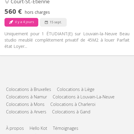
Court-St.-Étienne
Non
Accès PMR:
560 €
Non-fumeur
Fumeur:
hors charges
Non
Animaux de compagnie:
il y a 4 jours
15 sept.
Uniquement pour 1 ÉTUDIANT(E) sur Louvain-la-Neuve Beau
studio meublé complètement privatif de 45M2 à louer Parfait
état Loyer...
Colocations à Bruxelles
Colocations à Liège
Colocations à Namur
Colocations à Louvain-La-Neuve
Colocations à Mons
Colocations à Charleroi
Colocations à Anvers
Colocations à Gand
À propos
Hello Kot
Témoignages