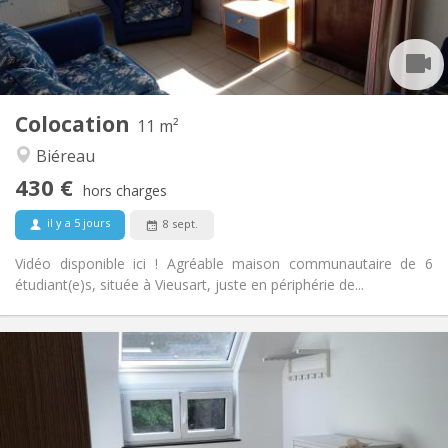
Aménagement
Commune
Salle de bain:
Commune
Cuisine:
2
11 m
Superficie:
1
Pièces privées:
Colocation
Autre
11 m²
Communautaire, calme
Atmosphère:
Biéreau
Non
Accès PMR:
430 €
Non-fumeur
Fumeur:
hors charges
Non
Animaux de compagnie:
il y a 5 jours
8 sept.
Vidéo disponible ici ! Agréable maison communautaire de 6
étudiant(e)s, située à Vieusart, juste en périphérie de...
Infos Pratiques
425 €
Loyer:
150 €
Charges:
12 mois, 11 mois, 10 mois
Durée:
Non
Domiciliation: