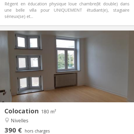
Régent en éducation physique loue chambre(lit double) dans
une belle villa pour UNIQUEMENT étudiant(e), stagiaire
sérieux(se) et...
Infos Pratiques
390 €
Loyer:
75 €
Charges:
12 mois
Durée:
Sous conditions
Domiciliation:
Aménagement
Commune
Salle de bain:
Commune
Cuisine:
2
180 m
Superficie:
1
Pièces privées:
Colocation
Autre
180 m²
Calme
Atmosphère:
Nivelles
Non
Accès PMR:
390 €
Non-fumeur
Fumeur:
hors charges