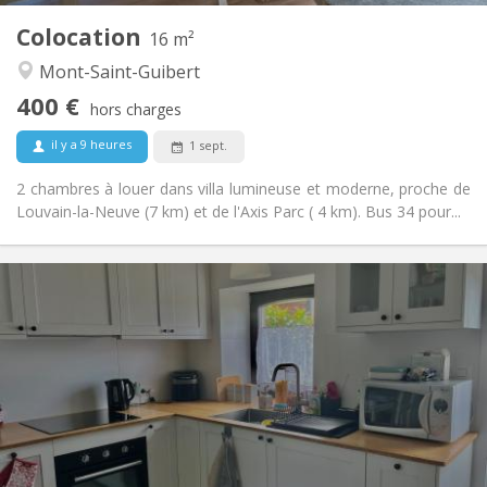
Colocation
Autre
16 m²
Calme
Atmosphère:
Mont-Saint-Guibert
Non
Accès PMR:
400 €
Non-fumeur
Fumeur:
hors charges
Non
Animaux de compagnie:
il y a 9 heures
1 sept.
2 chambres à louer dans villa lumineuse et moderne, proche de
Louvain-la-Neuve (7 km) et de l'Axis Parc ( 4 km). Bus 34 pour...
Infos Pratiques
700 € (350 €/pers.)
Loyer:
110 € (55 €/pers.)
Charges:
12 mois
Durée:
Non
Domiciliation:
Aménagement
Privée
Salle de bain:
Privée (pièce distincte)
Cuisine: