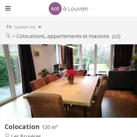
Tri
Quartier Asc
Colocations, appartements et maisons
(22)
Infos Pratiques
750 €
Loyer:
50 €
Charges:
3-4 mois, vacances d'été
Durée:
Non
Domiciliation:
Aménagement
Privée
Salle de bain:
Commune
Cuisine:
2
120 m
Superficie:
2
Pièces privées:
Colocation
Autre
120 m²
Calme, studieuse, chaleureuse
Atmosphère:
Les Bruyères