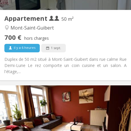
2
50 m
Superficie:
2
Pièces privées:
Appartement
Autre
50 m²
Calme
Atmosphère:
Mont-Saint-Guibert
Non
Accès PMR:
700 €
Non-fumeur
Fumeur:
hors charges
Non
Animaux de compagnie:
il y a 6 heures
1 sept.
Duplex de 50 m2 situé à Mont-Saint-Guibert dans rue calme Rue
Demi-Lune Le rez comporte un coin cuisine et un salon. A
l'étage,...
Infos Pratiques
450 €
Loyer:
150 €
Charges:
12 mois, 11 mois, 10 mois, 5-6 mois
Durée:
Sous conditions
Domiciliation:
Aménagement