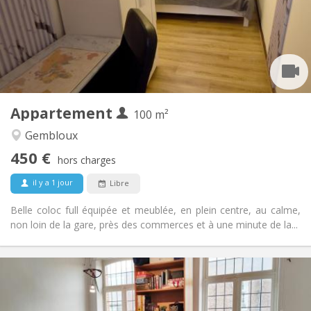
Sous conditions
Domiciliation:
Aménagement
Commune
Salle de bain:
Commune
Cuisine:
2
100 m
Superficie:
1
Pièces privées:
Appartement
Autre
100 m²
Communautaire, calme, chaleureuse,
Atmosphère:
Gembloux
studieuse
450 €
Non
Accès PMR:
hors charges
Non-fumeur
Fumeur:
il y a 1 jour
Libre
Non
Animaux de compagnie:
Belle coloc full équipée et meublée, en plein centre, au calme,
non loin de la gare, près des commerces et à une minute de la...
Infos Pratiques
450 €
Loyer:
50 €
Charges: