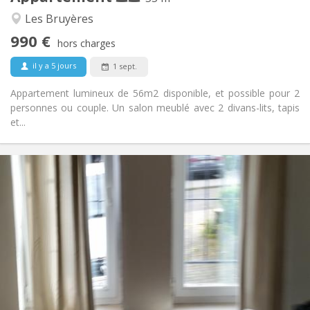
Chaleureuse, calme, studieuse
Atmosphère:
Les Bruyères
Oui
Accès PMR:
990 €
Non-fumeur
Fumeur:
hors charges
Non
Animaux de compagnie:
il y a 5 jours
1 sept.
Appartement lumineux de 56m2 disponible, et possible pour 2
personnes ou couple. Un salon meublé avec 2 divans-lits, tapis
et...
Infos Pratiques
1070 € (535 €/pers.)
Loyer:
230 € (115 €/pers.)
Charges:
12 mois
Durée:
Sous conditions
Domiciliation:
Aménagement
Privée
Salle de bain:
Privée (pièce distincte)
Cuisine:
2
58 m
Superficie: