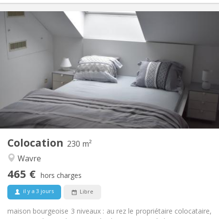
Infos Pratiques
465 €
Loyer:
75 €
Charges:
12 mois
Durée:
Sous conditions
Domiciliation:
Aménagement
Privée
Salle de bain:
Commune
Cuisine:
2
230 m
Superficie:
7
Pièces privées:
Colocation
Autre
230 m²
Calme, communautaire, chaleureuse,
Atmosphère:
Wavre
studieuse
465 €
Non
Accès PMR:
hors charges
Non-fumeur
Fumeur:
il y a 3 jours
Libre
Non
Animaux de compagnie:
maison bourgeoise 3 niveaux : au rez le propriétaire colocataire,