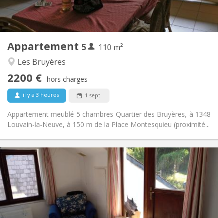
Commune
Cuisine:
2
110 m
Superficie:
5
Pièces privées:
Appartement
5
Autre
110 m²
Calme, studieuse
Atmosphère:
Les Bruyères
Non
Accès PMR:
2200 €
Non-fumeur
Fumeur:
hors charges
Non
Animaux de compagnie:
il y a 3 heures
1 sept.
Appartement meublé 5 chambres Quartier des Bruyères, à 1348
Louvain-la-Neuve, à 150 m de la Place Montesquieu (proximité...
Infos Pratiques
430 €
Loyer:
100 €
Charges:
12 mois
Durée:
Acceptée
Domiciliation: