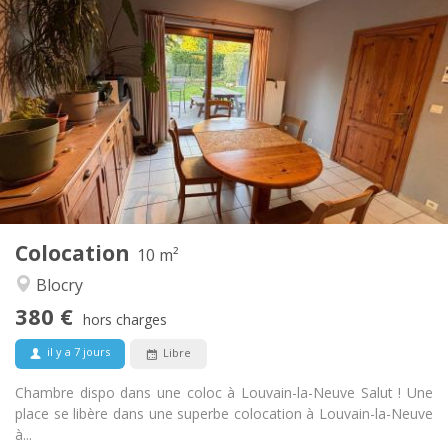
Infos Pratiques
380 €
Loyer:
120 €
Charges:
12 mois
Durée:
Acceptée
Domiciliation:
Aménagement
Commune
Salle de bain:
Commune
Cuisine:
2
10 m
Superficie:
1
Pièces privées:
Colocation
Autre
10 m²
Chaleureuse, calme, studieuse
Atmosphère:
Blocry
Non
Accès PMR:
380 €
Fumeur ok
Fumeur:
hors charges
Acceptés
Animaux de compagnie:
il y a 7 jours
Libre
Chambre dispo dans une coloc à Louvain-la-Neuve Salut ! Une
place se libère dans une superbe colocation à Louvain-la-Neuve
à...