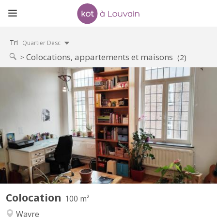
Tri
Quartier Desc
Colocations, appartements et maisons
(2)
KV 1374
Maison indépendante avec 4 belles chambres (3x20m2 +
1x12m2) à louer pour étudiant(e)s, au calme avec jardin.
Uniquement bail 12 mois 01/09/2026 - 31/08/2027 Pas de
domiciliation possible Pas d'animal Reste 1 chambres libre
Planchers en bois, chambres lumineuses. Cour intérieure, jardin
100m2,...
Colocation
100 m²
Wavre