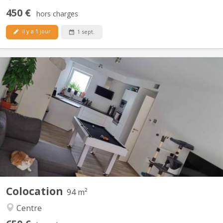
450 €
hors charges
il y a 1 jour
1 sept.
KV 1840
Bonjour, La seconde chambre se libère dans un appart 2
chambres. idéale pour un premier emménagement, tout est
meublé sauf la chambre. Disponible a partir du 15 septembre
2026, négociable plus tôt (début aout). La chambre fait 9M² dans
un appartement au centre de Courbevoie derrière l'esplanade à...
Colocation
94 m²
Centre