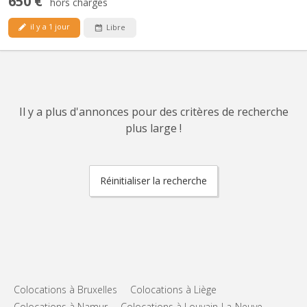
650 €
hors charges
il y a 1 jour
Libre
Il y a plus d'annonces pour des critères de recherche
plus large !
Réinitialiser la recherche
Colocations à Bruxelles
Colocations à Liège
Colocations à Namur
Colocations à Louvain-La-Neuve