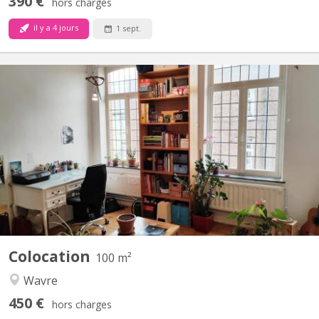
390 €
hors charges
il y a 4 jours
1 sept.
KV 1374
Maison indépendante avec 4 belles chambres (3x20m2 +
1x12m2) à louer pour étudiant(e)s, au calme avec jardin.
Uniquement bail 12 mois 01/09/2026 - 31/08/2027 Pas de
domiciliation possible Pas d'animal Reste 1 chambres libre
Planchers en bois, chambres lumineuses. Cour intérieure, jardin
100m2,...
Colocation
100 m²
Wavre
450 €
hors charges