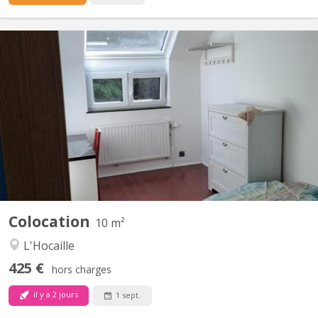
KV 2271
Chambre meublée & fraîchement rénovée – Quartier de l'Hocaille ​
Vous cherchez un lieu de vie agréable, lumineux et idéalement
situé ? Venez nous rejoindre dans notre colocation de 3
personnes au sein d'une maison unifamiliale ! ​📍 Localisation
idéale ​Située dans le quartier très recherché de...
Colocation
10 m²
L'Hocaille
425 €
hors charges
il y a 2 jours
1 sept.