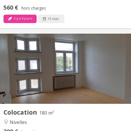
560 €
hors charges
il y a 4 jours
15 sept.
KV 1248
Uniquement pour étudiants : 3 chambres à louer dans grande
maison de 6 chambres, située à NIVELLES près de la Haute école
HE2B. Chaque chambre dispose d'un lavabo et la maison est
composée de 2 salles de bain et 1 salle de douche, d'une grande
cuisine et un grand living communs. La maison est...
Colocation
180 m²
Nivelles