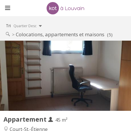
Tri
Quartier Desc
Colocations, appartements et maisons
(5)
KV 1905
Uniquement pour 1 ÉTUDIANT(E) sur Louvain-la-Neuve Beau
studio meublé complètement privatif de 45M2 à louer Parfait
état Loyer mensuel 560 euros, forfait pour les charges 100 euros
par mois = 660 euros TOUT COMPRIS (électricité, chauffage,
eau, internet) Pas de domicile Séjour carrelé, cuisine...
Appartement
45 m²
Court-St.-Étienne