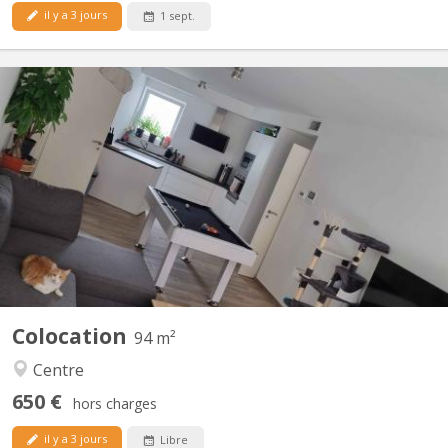
il y a 3 jours
1 sept.
KV 1840
Bonjour, La seconde chambre se libère dans un appart 2
chambres. idéale pour un premier emménagement, tout est
meublé sauf la chambre. Disponible a partir du 15 septembre
2026, négociable plus tôt (début aout). La chambre fait 9M² dans
un appartement au centre de Courbevoie derrière l'esplanade à...
Colocation
94 m²
Centre
650 €
hors charges
il y a 3 jours
Libre