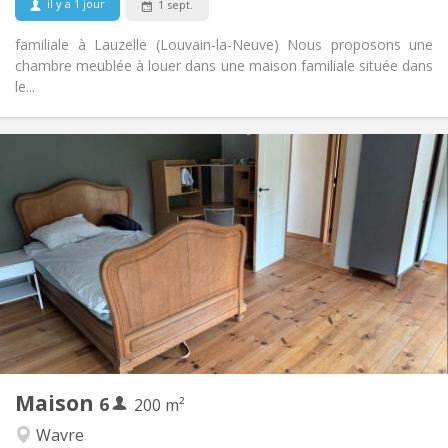
il y a 1 jour
1 sept.
familiale à Lauzelle (Louvain-la-Neuve) Nous proposons une
chambre meublée à louer dans une maison familiale située dans
le...
Infos Pratiques
450 € (75 €/pers.)
Loyer:
75 € (13 €/pers.)
Charges:
12 mois
Durée:
Acceptée
Domiciliation:
Aménagement
Commune
Salle de bain:
Commune
Cuisine:
2
200 m
Superficie:
1
Pièces privées:
Maison
6
Autre
200 m²
Chaleureuse
Atmosphère:
Wavre