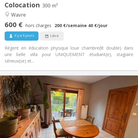
2
Pièces privées:
Colocation
300 m²
Autre
Wavre
Chaleureuse, communautaire, calme,
Atmosphère:
600 €
studieuse
hors charges
200 €
/semaine
40 €
/jour
Non
Accès PMR:
il y a 6 jours
Libre
Non-fumeur
Fumeur:
Non
Animaux de compagnie:
Régent en éducation physique loue chambre(lit double) dans
une belle villa pour UNIQUEMENT étudiant(e), stagiaire
sérieux(se) et...
Infos Pratiques
380 €
Loyer:
120 €
Charges:
12 mois
Durée:
Acceptée
Domiciliation:
Aménagement
Commune
Salle de bain:
Commune
Cuisine: