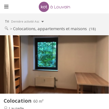
Tri
Dernière activité Asc
Colocations, appartements et maisons
(18)
Infos Pratiques
700 €
Loyer:
100 €
Charges:
12 mois
Durée:
Non
Domiciliation:
Aménagement
Commune
Salle de bain:
Commune
Cuisine:
2
60 m
Superficie:
1
Pièces privées:
Colocation
Autre
60 m²
Studieuse, chaleureuse, calme
Atmosphère:
Lauzelle