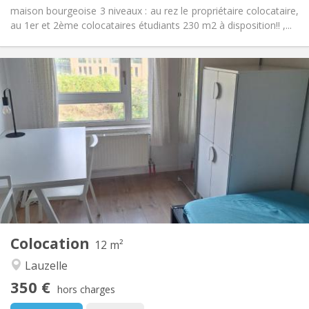
maison bourgeoise 3 niveaux : au rez le propriétaire colocataire,
au 1er et 2ème colocataires étudiants 230 m2 à disposition!! ,...
Infos Pratiques
350 €
Loyer:
100 €
Charges:
10 mois, 5-6 mois, 3-4 mois
Durée:
Non
Domiciliation:
Aménagement
Commune
Salle de bain:
Commune
Cuisine:
2
12 m
Superficie:
1
Pièces privées:
Colocation
Autre
12 m²
Calme, studieuse
Atmosphère:
Lauzelle
Non
Accès PMR:
350 €
Non-fumeur
Fumeur:
hors charges
Non
Animaux de compagnie: