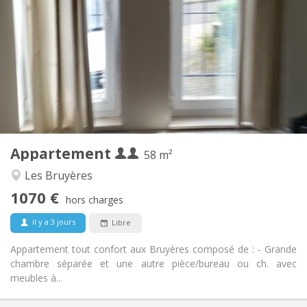
1070 € (535 €/pers.)
Loyer:
230 € (115 €/pers.)
Charges:
12 mois
Durée:
Sous conditions
Domiciliation:
Aménagement
Privée
Salle de bain:
Privée (pièce distincte)
Cuisine:
2
58 m
Superficie:
2
Pièces privées:
Appartement
Autre
58 m²
Chaleureuse, calme, studieuse
Atmosphère:
Les Bruyères
Oui
Accès PMR:
1070 €
Non-fumeur
Fumeur:
hors charges
Non
Animaux de compagnie:
il y a 3 jours
Libre
Appartement tout confort aux Bruyères composé de : - Grande
chambre séparée et une autre pièce/bureau ou ch. avec
meubles à...