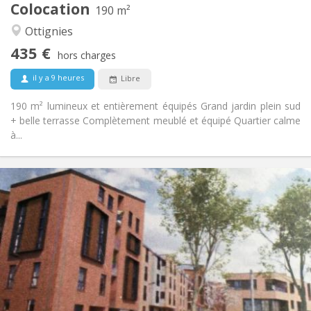
Colocation
Autre
190 m²
Communautaire, calme
Atmosphère:
Ottignies
Non
Accès PMR:
435 €
Non-fumeur
Fumeur:
hors charges
Non
Animaux de compagnie:
il y a 9 heures
Libre
190 m² lumineux et entièrement équipés Grand jardin plein sud
+ belle terrasse Complètement meublé et équipé Quartier calme
à...
Infos Pratiques
1050 €
Loyer:
120 €
Charges:
12 mois, 3-4 mois, au mois
Durée:
Acceptée
Domiciliation:
Aménagement
Privée
Salle de bain:
Privée (pièce distincte)
Cuisine: