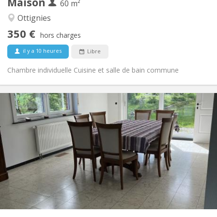
Maison
Autre
60 m²
Communautaire, studieuse, chaleureuse,
Atmosphère:
Ottignies
calme
350 €
Non
Accès PMR:
hors charges
Non-fumeur
Fumeur:
il y a 10 heures
Libre
Non
Animaux de compagnie:
Chambre individuelle Cuisine et salle de bain commune
Infos Pratiques
435 €
Loyer:
160 €
Charges:
12 mois, 11 mois
Durée:
Acceptée
Domiciliation:
Aménagement
Commune
Salle de bain:
Commune
Cuisine:
2
190 m
Superficie:
1
Pièces privées: