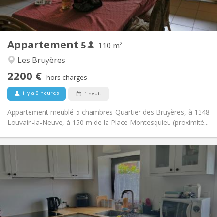
Commune
Cuisine:
2
110 m
Superficie:
5
Pièces privées:
Appartement
5
Autre
110 m²
Studieuse, calme
Atmosphère:
Les Bruyères
Non
Accès PMR:
2200 €
Non-fumeur
Fumeur:
hors charges
Non
Animaux de compagnie:
il y a 8 heures
1 sept.
Appartement meublé 5 chambres Quartier des Bruyères, à 1348
Louvain-la-Neuve, à 150 m de la Place Montesquieu (proximité...
Infos Pratiques
700 € (350 €/pers.)
Loyer:
110 € (55 €/pers.)
Charges:
12 mois
Durée:
Non
Domiciliation:
Aménagement