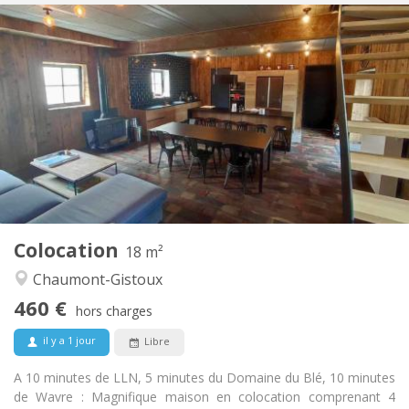
Infos Pratiques
460 €
Loyer:
80 €
Charges:
12 mois, 11 mois, 10 mois
Durée:
Acceptée
Domiciliation:
Aménagement
Privée
Salle de bain:
Commune
Cuisine:
2
18 m
Superficie:
1
Pièces privées:
Colocation
Autre
18 m²
Calme, chaleureuse, communautaire
Atmosphère:
Chaumont-Gistoux
Non
Accès PMR:
460 €
Fumeur ok
Fumeur:
hors charges
Non
Animaux de compagnie:
il y a 1 jour
Libre
A 10 minutes de LLN, 5 minutes du Domaine du Blé, 10 minutes
de Wavre : Magnifique maison en colocation comprenant 4