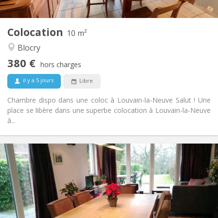
2
10 m
Superficie:
1
Pièces privées:
Colocation
Autre
10 m²
Studieuse, chaleureuse, calme
Atmosphère:
Blocry
Non
Accès PMR:
380 €
Fumeur ok
Fumeur:
hors charges
Acceptés
Animaux de compagnie:
il y a 5 jours
Libre
Chambre dispo dans une coloc à Louvain-la-Neuve Salut ! Une
place se libère dans une superbe colocation à Louvain-la-Neuve
à...
Infos Pratiques
750 €
Loyer:
50 €
Charges:
3-4 mois, vacances d'été
Durée:
Non
Domiciliation:
Aménagement