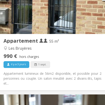
Non
Domiciliation:
Aménagement
Privée
Salle de bain:
Privée (pièce distincte)
Cuisine:
2
55 m
Superficie:
4
Pièces privées:
Appartement
Autre
55 m²
Calme, studieuse, chaleureuse
Atmosphère:
Les Bruyères
Oui
Accès PMR:
990 €
Non-fumeur
Fumeur:
hors charges
Non
Animaux de compagnie:
il y a 3 jours
1 sept.
Appartement lumineux de 56m2 disponible, et possible pour 2
personnes ou couple. Un salon meublé avec 2 divans-lits, tapis
et...
Infos Pratiques