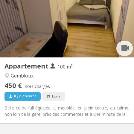
450 €
Loyer:
150 €
Charges:
12 mois, 11 mois, 10 mois, 5-6 mois
Durée:
Sous conditions
Domiciliation:
Aménagement
Commune
Salle de bain:
Commune
Cuisine:
2
100 m
Superficie:
1
Pièces privées:
Appartement
Autre
100 m²
Communautaire, calme, chaleureuse,
Atmosphère:
Gembloux
studieuse
450 €
Non
Accès PMR:
hors charges
Non-fumeur
Fumeur:
il y a 2 heures
Libre
Non
Animaux de compagnie:
Belle coloc full équipée et meublée, en plein centre, au calme,
non loin de la gare, près des commerces et à une minute de la...