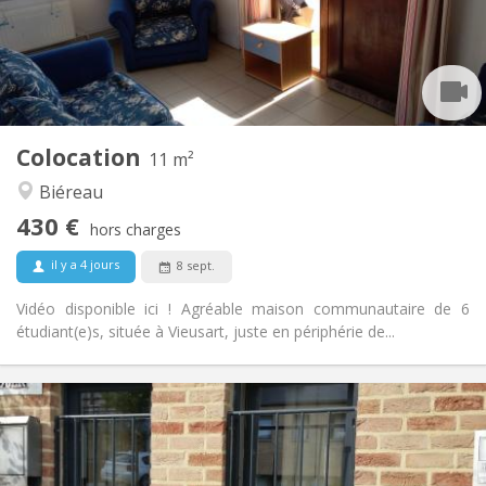
Aménagement
Commune
Salle de bain:
Commune
Cuisine:
2
11 m
Superficie:
1
Pièces privées:
Colocation
Autre
11 m²
Calme, communautaire
Atmosphère:
Biéreau
Non
Accès PMR:
430 €
Non-fumeur
Fumeur:
hors charges
Non
Animaux de compagnie:
il y a 4 jours
8 sept.
Vidéo disponible ici ! Agréable maison communautaire de 6
étudiant(e)s, située à Vieusart, juste en périphérie de...
Infos Pratiques
990 € (495 €/pers.)
Loyer:
260 € (130 €/pers.)
Charges:
12 mois, 5-6 mois
Durée: