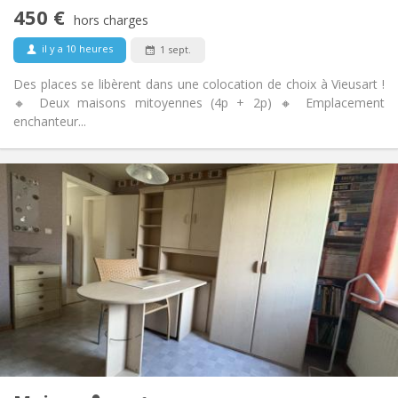
Non
Accès PMR:
450 €
Non-fumeur
Fumeur:
hors charges
Non
Animaux de compagnie:
il y a 10 heures
1 sept.
Des places se libèrent dans une colocation de choix à Vieusart !
🔸 Deux maisons mitoyennes (4p + 2p) 🔸 Emplacement
enchanteur...
Infos Pratiques
350 €
Loyer:
50 €
Charges:
12 mois, 10 mois
Durée:
Non
Domiciliation:
Aménagement
Commune
Salle de bain:
Commune
Cuisine:
2
60 m
Superficie:
1
Pièces privées: