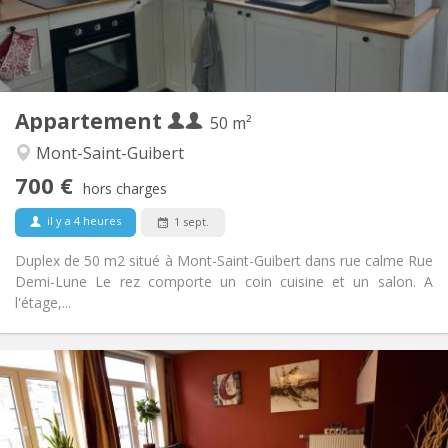
Privée
Salle de bain:
Privée (pièce distincte)
Cuisine:
2
50 m
Superficie:
2
Pièces privées:
Appartement
Autre
50 m²
Calme
Atmosphère:
Mont-Saint-Guibert
Non
Accès PMR:
700 €
Non-fumeur
Fumeur:
hors charges
Non
Animaux de compagnie:
il y a 4 heures
1 sept.
Duplex de 50 m2 situé à Mont-Saint-Guibert dans rue calme Rue
Demi-Lune Le rez comporte un coin cuisine et un salon. A
l'étage,...
Infos Pratiques
450 €
Loyer:
150 €
Charges:
12 mois, 11 mois, 10 mois, 5-6 mois
Durée: