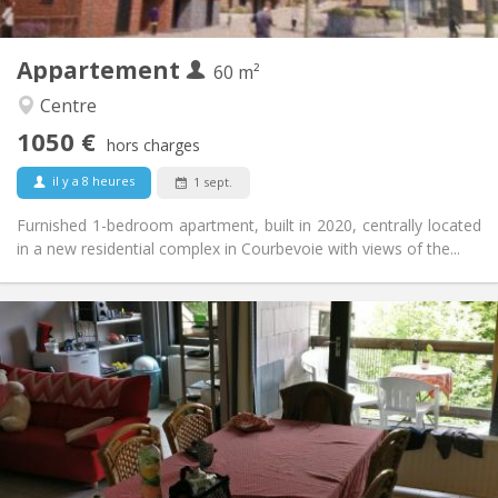
2
60 m
Superficie:
5
Pièces privées:
Appartement
Autre
60 m²
Calme
Atmosphère:
Centre
Non
Accès PMR:
1050 €
Non-fumeur
Fumeur:
hors charges
Non
Animaux de compagnie:
il y a 8 heures
1 sept.
Furnished 1-bedroom apartment, built in 2020, centrally located
in a new residential complex in Courbevoie with views of the...
Infos Pratiques
2200 € (440 €/pers.)
Loyer:
375 € (75 €/pers.)
Charges:
12 mois
Durée:
Non
Domiciliation:
Aménagement
Commune
Salle de bain: