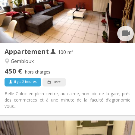
Sous conditions
Domiciliation:
Aménagement
Commune
Salle de bain:
Commune
Cuisine:
2
100 m
Superficie:
1
Pièces privées:
Appartement
Autre
100 m²
Calme, communautaire, chaleureuse,
Atmosphère:
Gembloux
studieuse
450 €
Non
Accès PMR:
hors charges
Non-fumeur
Fumeur:
il y a 2 heures
Libre
Non
Animaux de compagnie:
Belle Coloc en plein centre, au calme, non loin de la gare, près
des commerces et à une minute de la faculté d'agronomie
vous...
Infos Pratiques