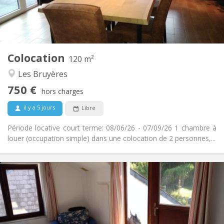
Privée
Salle de bain:
Commune
Cuisine:
2
120 m
Superficie:
2
Pièces privées:
Colocation
Autre
120 m²
Calme, studieuse, chaleureuse
Atmosphère:
Les Bruyères
Non
Accès PMR:
750 €
Non-fumeur
Fumeur:
hors charges
Non
Animaux de compagnie:
il y a 5 jours
Libre
Période locative court terme: 08/06/26 - 07/09/26 1 chambre à
louer (occupation simple) dans une colocation de 2 personnes,...
Infos Pratiques
430 €
Loyer:
100 €
Charges:
12 mois
Durée:
Acceptée
Domiciliation: