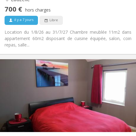
Non
Accès PMR:
700 €
Non-fumeur
Fumeur:
hors charges
Non
Animaux de compagnie:
il y a 7 jours
Libre
Location du 1/8/26 au 31/7/27 Chambre meublée 11m2 dans
appartement 60m2 disposant de cuisine équipée, salon, coin
repas, salle...
Infos Pratiques
600 €
Loyer:
0 €
Charges:
12 mois, 11 mois, 10 mois, 5-6 mois, 3-4 mois,
Durée:
vacances d'été, au mois, à la semaine, à la journée
Non
Domiciliation:
Aménagement
Privée
Salle de bain:
Commune
Cuisine:
2
300 m
Superficie: