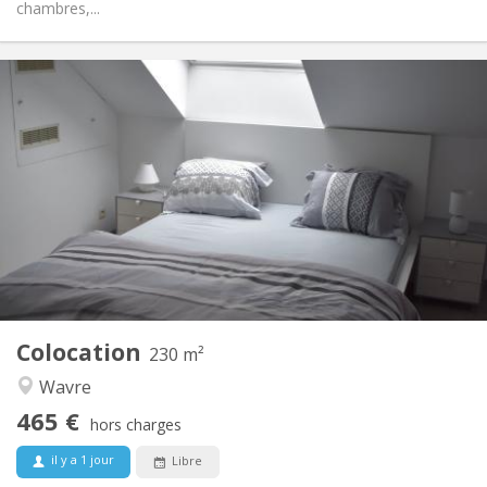
chambres,...
Infos Pratiques
465 €
Loyer:
75 €
Charges:
12 mois
Durée:
Sous conditions
Domiciliation:
Aménagement
Privée
Salle de bain:
Commune
Cuisine:
2
230 m
Superficie:
7
Pièces privées:
Colocation
Autre
230 m²
Studieuse, chaleureuse, calme,
Atmosphère:
Wavre
communautaire
465 €
Non
Accès PMR:
hors charges
Non-fumeur
Fumeur:
il y a 1 jour
Libre
Non
Animaux de compagnie: