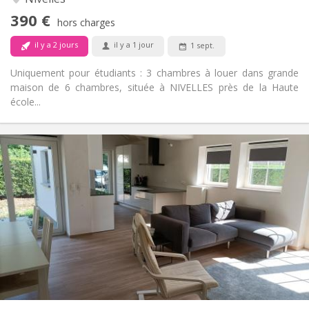
Non
Accès PMR:
390 €
Non-fumeur
Fumeur:
hors charges
Non
Animaux de compagnie:
il y a 2 jours
il y a 1 jour
1 sept.
Uniquement pour étudiants : 3 chambres à louer dans grande
maison de 6 chambres, située à NIVELLES près de la Haute
école...
Infos Pratiques
400 €
Loyer:
80 €
Charges:
12 mois, 10 mois
Durée:
Non
Domiciliation:
Aménagement
Commune
Salle de bain:
Commune
Cuisine:
2
16 m
Superficie:
1
Pièces privées: