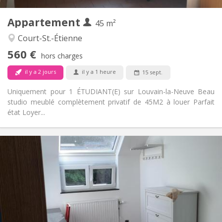
3
Pièces privées:
Appartement
Autre
45 m²
Studieuse
Atmosphère:
Court-St.-Étienne
Non
Accès PMR:
560 €
Non-fumeur
Fumeur:
hors charges
Non
Animaux de compagnie:
il y a 2 jours
il y a 1 heure
15 sept.
Uniquement pour 1 ÉTUDIANT(E) sur Louvain-la-Neuve Beau
studio meublé complètement privatif de 45M2 à louer Parfait
état Loyer...
Infos Pratiques
425 €
Loyer:
150 €
Charges:
12 mois, 11 mois, 10 mois
Durée:
Non
Domiciliation:
Aménagement
Commune
Salle de bain: