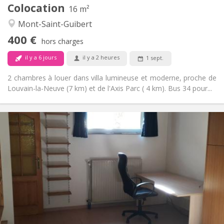
Colocation
Autre
16 m²
Calme
Atmosphère:
Mont-Saint-Guibert
Non
Accès PMR:
400 €
Non-fumeur
Fumeur:
hors charges
Non
Animaux de compagnie:
il y a 6 jours
il y a 2 heures
1 sept.
2 chambres à louer dans villa lumineuse et moderne, proche de
Louvain-la-Neuve (7 km) et de l'Axis Parc ( 4 km). Bus 34 pour...
Infos Pratiques
560 €
Loyer:
100 €
Charges:
12 mois
Durée:
Non
Domiciliation:
Aménagement
Privée
Salle de bain:
Privée (pièce distincte)
Cuisine:
2
45 m
Superficie: