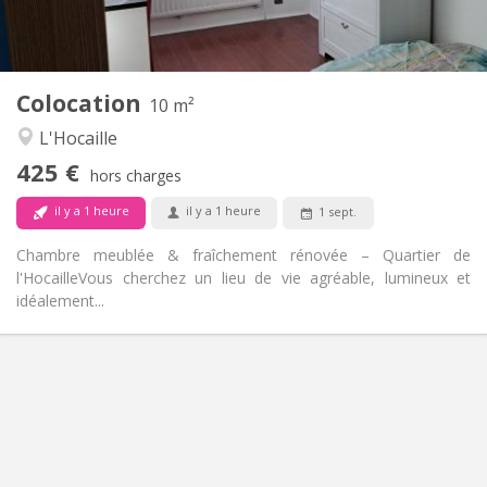
Commune
Cuisine:
2
10 m
Superficie:
1
Pièces privées:
Colocation
Autre
10 m²
Chaleureuse, studieuse, calme
Atmosphère:
L'Hocaille
Non
Accès PMR:
425 €
Non-fumeur
Fumeur:
hors charges
Non
Animaux de compagnie:
il y a 1 heure
il y a 1 heure
1 sept.
Chambre meublée & fraîchement rénovée – Quartier de
l'Hocaille ​Vous cherchez un lieu de vie agréable, lumineux et
idéalement...