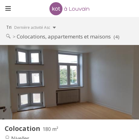
Tri
Dernière activité Asc
Colocations, appartements et maisons
(4)
Infos Pratiques
390 €
Loyer:
75 €
Charges:
12 mois
Durée:
Sous conditions
Domiciliation:
Aménagement
Commune
Salle de bain:
Commune
Cuisine:
2
180 m
Superficie:
1
Pièces privées:
Colocation
Autre
180 m²
Calme
Atmosphère:
Nivelles