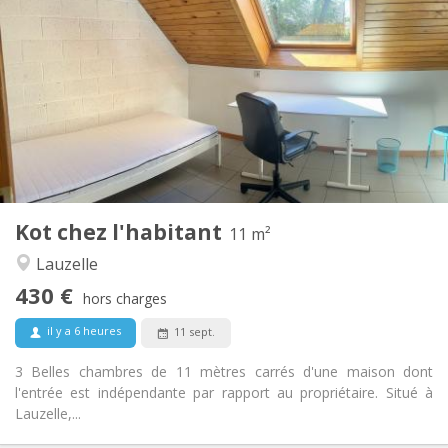
430 €
Loyer:
60 €
Charges:
12 mois
Durée:
Non
Domiciliation:
Aménagement
Commune
Salle de bain:
Commune
Cuisine:
2
11 m
Superficie:
1
Pièces privées:
Kot chez l'habitant
Autre
11 m²
Studieuse, calme
Atmosphère:
Lauzelle
Non
Accès PMR:
430 €
Non-fumeur
Fumeur:
hors charges
Non
Animaux de compagnie:
il y a 6 heures
11 sept.
3 Belles chambres de 11 mètres carrés d'une maison dont
l'entrée est indépendante par rapport au propriétaire. Situé à
Lauzelle,...