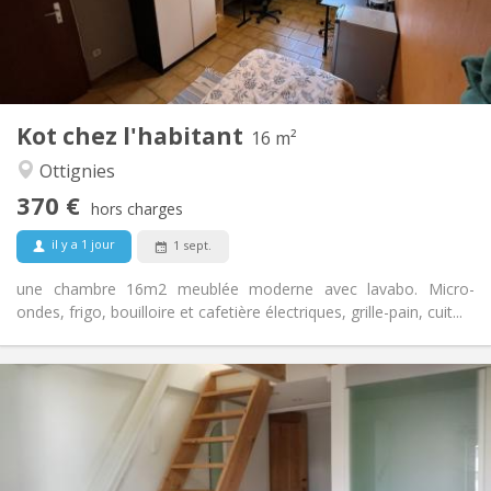
Aménagement
Commune
Salle de bain:
Commune
Cuisine:
2
16 m
Superficie:
1
Pièces privées:
Kot chez l'habitant
Autre
16 m²
Calme, chaleureuse
Atmosphère:
Ottignies
Non
Accès PMR:
370 €
Non-fumeur
Fumeur:
hors charges
Non
Animaux de compagnie:
il y a 1 jour
1 sept.
une chambre 16m2 meublée moderne avec lavabo. Micro-
ondes, frigo, bouilloire et cafetière électriques, grille-pain, cuit...
Infos Pratiques
445 €
Loyer:
55 €
Charges:
12 mois
Durée:
Non
Domiciliation: