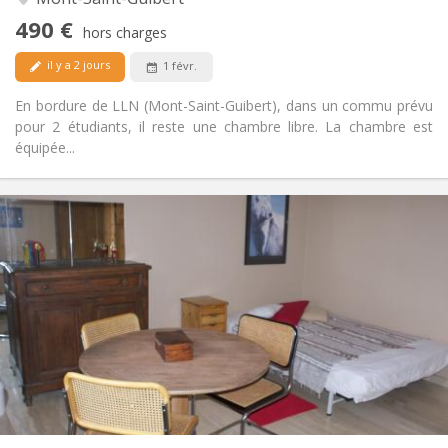
calme
490 €
Non
Accès PMR:
hors charges
Non-fumeur
Fumeur:
il y a 2 jours
1 févr.
Non
Animaux de compagnie:
En bordure de LLN (Mont-Saint-Guibert), dans un commu prévu
pour 2 étudiants, il reste une chambre libre. La chambre est
équipée...
Infos Pratiques
365 €
Loyer:
100 €
Charges:
12 mois
Durée:
Non
Domiciliation:
Aménagement
Commune
Salle de bain:
Dans la chambre
Cuisine:
2
20 m
Superficie:
1
Pièces privées: