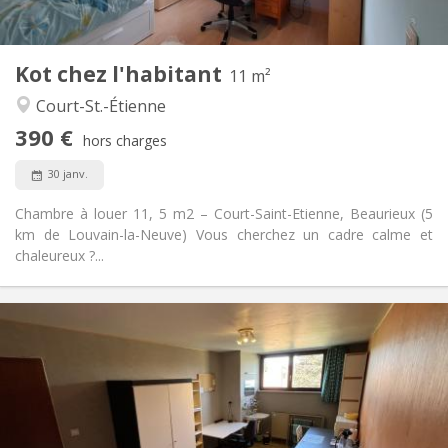
2
11 m
Superficie:
1
Pièces privées:
Kot chez l'habitant
Autre
11 m²
Chaleureuse, studieuse, calme
Atmosphère:
Court-St.-Étienne
Non
Accès PMR:
390 €
Non-fumeur
Fumeur:
hors charges
Non
Animaux de compagnie:
30 janv.
Chambre à louer 11, 5 m2 – Court-Saint-Etienne, Beaurieux (5
km de Louvain-la-Neuve) Vous cherchez un cadre calme et
chaleureux ?...
Infos Pratiques
370 €
Loyer:
20 €
Charges:
10 mois
Durée:
Non
Domiciliation: