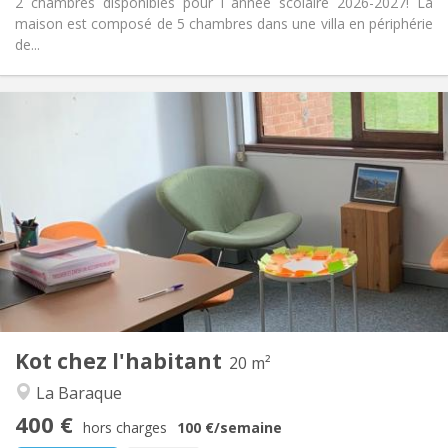
2 chambres disponibles pour l année scolaire 2026-2027! La
maison est composé de 5 chambres dans une villa en périphérie
de...
Infos Pratiques
400 €
Loyer:
0 €
Charges:
Vacances d'été, à la semaine
Durée:
Non
Domiciliation:
Aménagement
Commune
Salle de bain:
Commune
Cuisine:
2
20 m
Superficie:
4
Pièces privées:
Kot chez l'habitant
Autre
20 m²
Chaleureuse, communautaire, calme,
Atmosphère:
La Baraque
studieuse
400 €
Non
Accès PMR:
hors charges
100 €
/semaine
Non-fumeur
Fumeur: