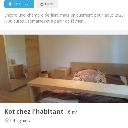
il y a 1 jour
Libre
Non
Animaux de compagnie:
Encore une chambre de libre mais uniquement pour aout 2026
(100 euros / semaine) et à partir de février...
Infos Pratiques
400 €
Loyer:
50 €
Charges:
10 mois, 5-6 mois, 3-4 mois, vacances d'été, au
Durée:
mois, à la semaine
Non
Domiciliation:
Aménagement
Commune
Salle de bain:
Commune
Cuisine:
2
16 m
Superficie:
1
Pièces privées:
Kot chez l'habitant
16 m²
Autre
Ottignies
Chaleureuse
Atmosphère: