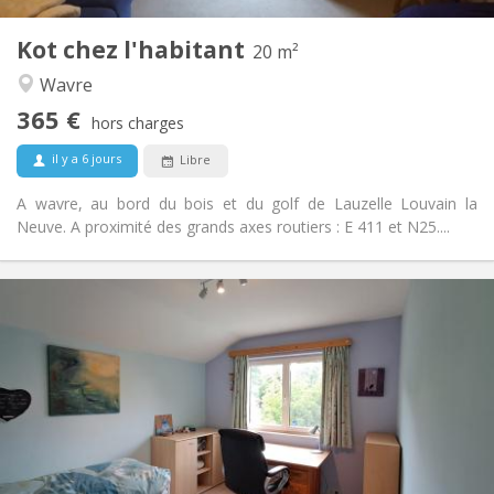
1
Pièces privées:
Kot chez l'habitant
Autre
20 m²
Calme
Atmosphère:
Wavre
Non
Accès PMR:
365 €
Non-fumeur
Fumeur:
hors charges
Non
Animaux de compagnie:
il y a 6 jours
Libre
A wavre, au bord du bois et du golf de Lauzelle Louvain la
Neuve. A proximité des grands axes routiers : E 411 et N25....
Infos Pratiques
390 €
Loyer:
70 €
Charges:
10 mois, 5-6 mois, 3-4 mois, au mois
Durée:
Non
Domiciliation:
Aménagement
Commune
Salle de bain:
Commune
Cuisine: