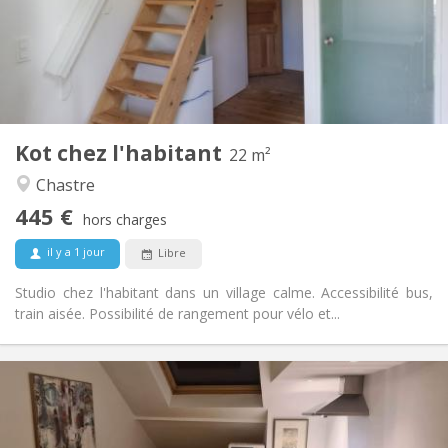
Aménagement
Privée
Salle de bain:
Dans la chambre
Cuisine:
2
22 m
Superficie:
2
Pièces privées:
Kot chez l'habitant
Autre
22 m²
Studieuse, chaleureuse, calme
Atmosphère:
Chastre
Non
Accès PMR:
445 €
Non-fumeur
Fumeur:
hors charges
Non
Animaux de compagnie:
il y a 1 jour
Libre
Studio chez l'habitant dans un village calme. Accessibilité bus,
train aisée. Possibilité de rangement pour vélo et...
Infos Pratiques
445 €
Loyer:
50 €
Charges: