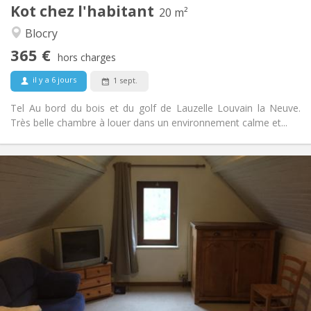
Kot chez l'habitant
Autre
20 m²
Calme
Atmosphère:
Blocry
Non
Accès PMR:
365 €
Non-fumeur
Fumeur:
hors charges
Non
Animaux de compagnie:
il y a 6 jours
1 sept.
Tel Au bord du bois et du golf de Lauzelle Louvain la Neuve.
Très belle chambre à louer dans un environnement calme et...
Infos Pratiques
365 €
Loyer:
100 €
Charges:
12 mois
Durée:
Non
Domiciliation:
Aménagement
Commune
Salle de bain:
Dans la chambre
Cuisine:
2
20 m
Superficie: