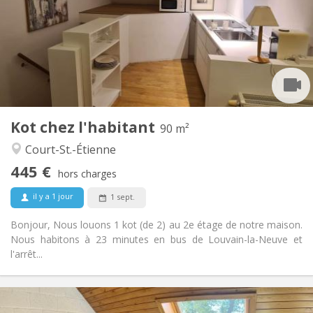
12 mois, 11 mois, 10 mois, vacances d'été
Durée:
Non
Domiciliation:
Aménagement
Commune
Salle de bain:
Commune
Cuisine:
2
90 m
Superficie:
1
Pièces privées:
Kot chez l'habitant
Autre
90 m²
Studieuse, calme, chaleureuse
Atmosphère:
Court-St.-Étienne
Non
Accès PMR:
445 €
Non-fumeur
Fumeur:
hors charges
Acceptés
Animaux de compagnie:
il y a 1 jour
1 sept.
Bonjour, Nous louons 1 kot (de 2) au 2e étage de notre maison.
Nous habitons à 23 minutes en bus de Louvain-la-Neuve et
l'arrêt...
Infos Pratiques