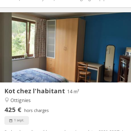
Infos Pratiques
425 €
Loyer:
75 €
Charges:
10 mois
Durée:
Sous conditions
Domiciliation:
Aménagement
Privée
Salle de bain:
Commune
Cuisine:
2
14 m
Superficie:
4
Pièces privées:
Kot chez l'habitant
Autre
14 m²
Communautaire, chaleureuse, calme
Atmosphère:
Ottignies
Non
Accès PMR:
425 €
Non-fumeur
Fumeur:
hors charges
Acceptés
Animaux de compagnie:
1 sept.