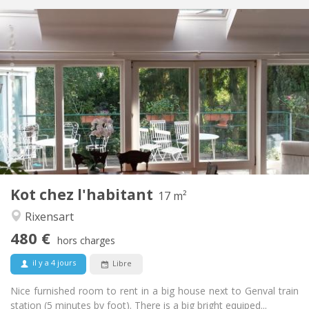
Infos Pratiques
480 €
Loyer:
70 €
Charges:
5-6 mois, 3-4 mois, au mois
Durée:
Sous conditions
Domiciliation:
Aménagement
Commune
Salle de bain:
Commune
Cuisine:
2
17 m
Superficie:
1
Pièces privées:
Kot chez l'habitant
Autre
17 m²
Calme, chaleureuse
Atmosphère:
Rixensart
Non
Accès PMR:
480 €
Non-fumeur
Fumeur:
hors charges
Non
Animaux de compagnie:
il y a 4 jours
Libre
Nice furnished room to rent in a big house next to Genval train
station (5 minutes by foot). There is a big bright equiped...