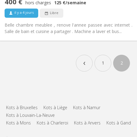
400 €
Oui
Accès PMR:
hors charges
125 €
/semaine
Fumeur ok
Fumeur:
il y a 4 jours
Libre
Non
Animaux de compagnie:
Belle chambre meublee , renove l'annee passee avec internet .
Salle de bain et cuisine a partager . Machine a laver et bus...
‹
1
2
Kots à Bruxelles
Kots à Liège
Kots à Namur
Kots à Louvain-La-Neuve
Kots à Mons
Kots à Charleroi
Kots à Anvers
Kots à Gand